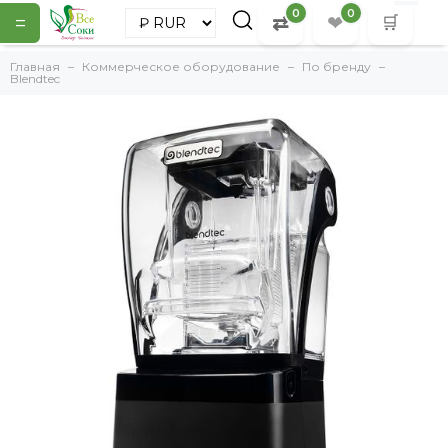
0
0
=
⇄
❤
🛒
Главная
Коммерческое оборудование
По бренду
Blendtec