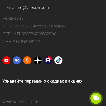
Почта:
info@vsesoki.com
Реквизиты
ИП Чиликин Виктор Олегович
ОГРНИП: 320784700182896
ИНН: 780156938226
Узнавайте первыми о скидках и акциях
© VseSoki 2009 — 2026