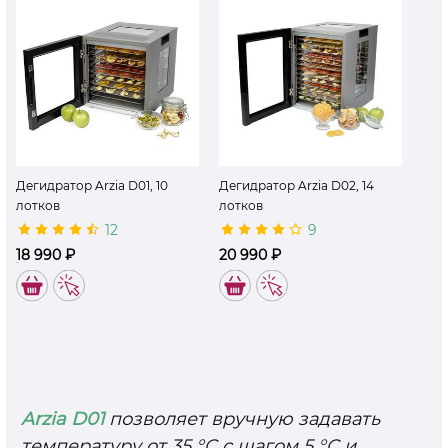
Дегидратор Arzia D01, 10
Дегидратор Arzia D02, 14
лотков
лотков
12
9
18 990 ₽
20 990 ₽
11337
11338
Arzia D01
позволяет вручную задавать
температуру от 35 °C с шагом 5 °C и