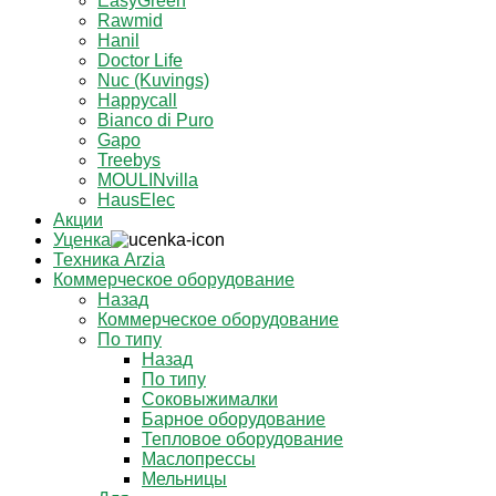
EasyGreen
Rawmid
Hanil
Doctor Life
Nuc (Kuvings)
Happycall
Bianco di Puro
Gapo
Treebys
MOULINvilla
HausElec
Акции
Уценка
Техника Arzia
Коммерческое оборудование
Назад
Коммерческое оборудование
По типу
Назад
По типу
Соковыжималки
Барное оборудование
Тепловое оборудование
Маслопрессы
Мельницы