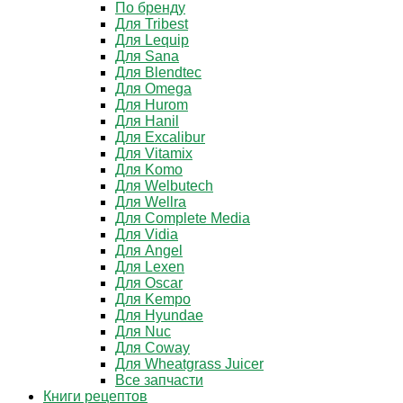
По бренду
Для Tribest
Для Lequip
Для Sana
Для Blendtec
Для Omega
Для Hurom
Для Hanil
Для Excalibur
Для Vitamix
Для Komo
Для Welbutech
Для Wellra
Для Complete Media
Для Vidia
Для Angel
Для Lexen
Для Oscar
Для Kempo
Для Hyundae
Для Nuc
Для Coway
Для Wheatgrass Juicer
Все запчасти
Книги рецептов