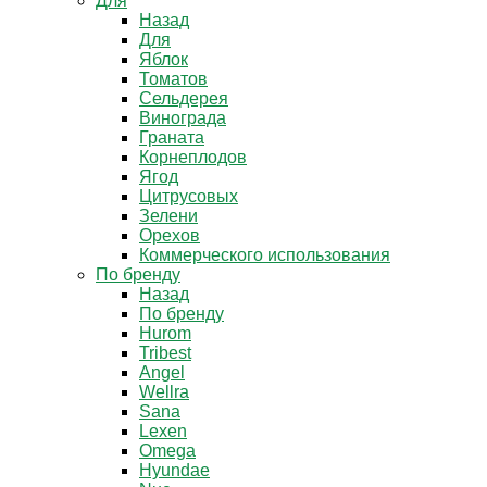
Для
Назад
Для
Яблок
Томатов
Cельдерея
Винограда
Граната
Корнеплодов
Ягод
Цитрусовых
Зелени
Орехов
Коммерческого использования
По бренду
Назад
По бренду
Hurom
Tribest
Angel
Wellra
Sana
Lexen
Omega
Hyundae