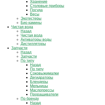
Хранение
Столовые приборы
Посуда
Весы
Экотестеры
Био камины
Чистая вода
Назад
Чистая вода
Активаторы воды
Дистилляторы
Запчасти
Назад
Запчасти
По типу
Назад
По типу
Соковыжималки
Дегидраторы
Блендеры
Мельницы
Маслопрессы
Проращиватели
По бренду
Назад