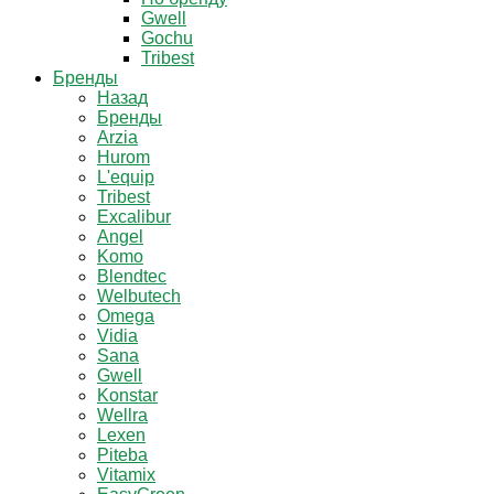
Gwell
Gochu
Tribest
Бренды
Назад
Бренды
Arzia
Hurom
L'equip
Tribest
Excalibur
Angel
Komo
Blendtec
Welbutech
Omega
Vidia
Sana
Gwell
Konstar
Wellra
Lexen
Piteba
Vitamix