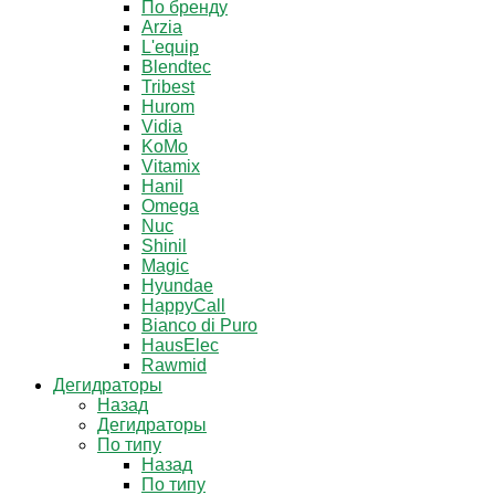
По бренду
Arzia
L'equip
Blendtec
Tribest
Hurom
Vidia
KoMo
Vitamix
Hanil
Omega
Nuc
Shinil
Magic
Hyundae
HappyCall
Bianco di Puro
HausElec
Rawmid
Дегидраторы
Назад
Дегидраторы
По типу
Назад
По типу