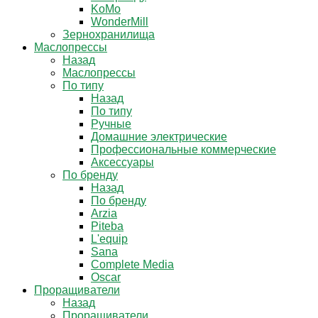
KoMo
WonderMill
Зернохранилища
Маслопрессы
Назад
Маслопрессы
По типу
Назад
По типу
Ручные
Домашние электрические
Профессиональные коммерческие
Аксессуары
По бренду
Назад
По бренду
Arzia
Piteba
L'equip
Sana
Complete Media
Oscar
Проращиватели
Назад
Проращиватели