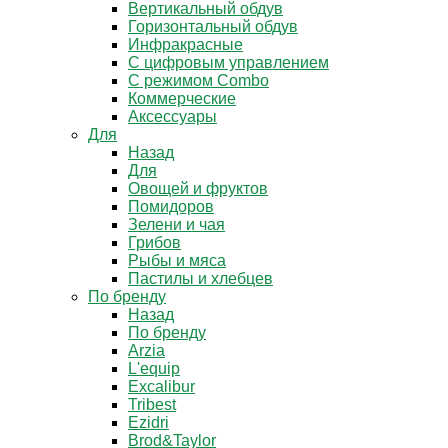
Вертикальный обдув
Горизонтальный обдув
Инфракрасные
С цифровым управлением
С режимом Combo
Коммерческие
Аксессуары
Для
Назад
Для
Овощей и фруктов
Помидоров
Зелени и чая
Грибов
Рыбы и мяса
Пастилы и хлебцев
По бренду
Назад
По бренду
Arzia
L'equip
Excalibur
Tribest
Ezidri
Brod&Taylor