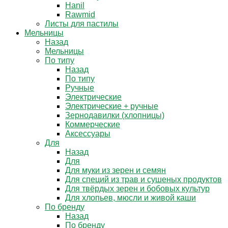
Hanil
Rawmid
Листы для пастилы
Мельницы
Назад
Мельницы
По типу
Назад
По типу
Ручные
Электрические
Электрические + ручные
Зернодавилки (хлопницы)
Коммерческие
Аксессуары
Для
Назад
Для
Для муки из зерен и семян
Для специй из трав и сушеных продуктов
Для твёрдых зерен и бобовых культур
Для хлопьев, мюсли и живой каши
По бренду
Назад
По бренду