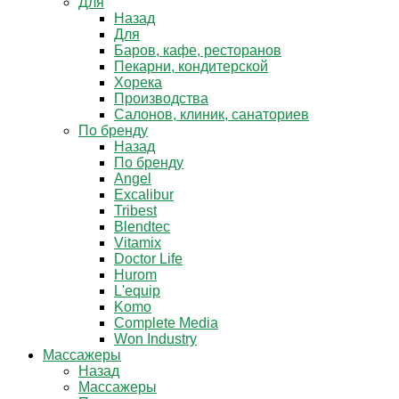
Для
Назад
Для
Баров, кафе, ресторанов
Пекарни, кондитерской
Хорека
Производства
Салонов, клиник, санаториев
По бренду
Назад
По бренду
Angel
Excalibur
Tribest
Blendtec
Vitamix
Doctor Life
Hurom
L'equip
Komo
Complete Media
Won Industry
Массажеры
Назад
Массажеры