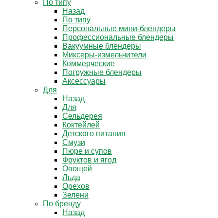
По типу
Назад
По типу
Персональные мини-блендеры
Профессиональные блендеры
Вакуумные блендеры
Миксеры-измельчители
Коммерческие
Погружные блендеры
Аксессуары
Для
Назад
Для
Сельдерея
Коктейлей
Детского питания
Смузи
Пюре и супов
Фруктов и ягод
Овощей
Льда
Орехов
Зелени
По бренду
Назад