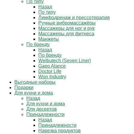
По типу
Назад
По типу
Лимфодренаж и прессотерапия
Ручные вибромассажёры
Массажеры для ног и рук
Массажеры для фитнеса
Манжеты
По бренду
Назад
По бренду
Welbutech (Seven Liner)
Gapo Alance
Doctor Life
Won Industry
Выгодные наборы
Подарки
Для кухни и дома
Назад
Для кухни и дома
Для десертов
Принадлежности
Назад
Принадлежности
Нарезка продуктов