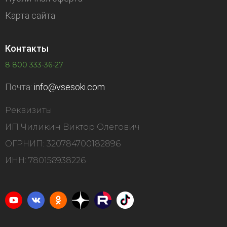
Карта сайта
Контакты
8 800 333-36-27
Почта:
info@vsesoki.com
Реквизиты
ИП Чиликин Виктор Олегович
ОГРНИП: 320784700182896
ИНН: 780156938226