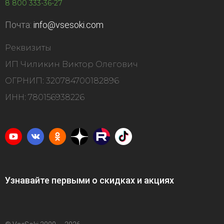
8 800 333-36-27
Почта:
info@vsesoki.com
Реквизиты
ИП Чиликин Виктор Олегович
ОГРНИП: 320784700182896
ИНН: 780156938226
Узнавайте первыми о скидках и акциях