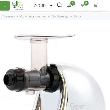
0
0
=
⇄
❤
🛒
Главная
Соковыжималки
По бренду
Sana