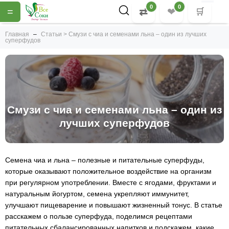
0
0
=
⇄
❤
🛒
Главная
Статьи > Смузи с чиа и семенами льна – один из лучших
суперфудов
Смузи с чиа и семенами льна – один из
лучших суперфудов
Семена чиа и льна – полезные и питательные суперфуды,
которые оказывают положительное воздействие на организм
при регулярном употреблении. Вместе с ягодами, фруктами и
натуральным йогуртом, семена укрепляют иммунитет,
улучшают пищеварение и повышают жизненный тонус. В статье
расскажем о пользе суперфуда, поделимся рецептами
питательных сбалансированных напитков и подскажем, какие