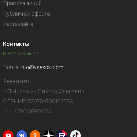
Правила акций
Публичная оферта
Карта сайта
Контакты
8 800 333-36-27
Почта:
info@vsesoki.com
Реквизиты
ИП Чиликин Виктор Олегович
ОГРНИП: 320784700182896
ИНН: 780156938226