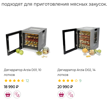
подходят для приготовления мясных закусок.
Дегидратор Arzia D01, 10
Дегидратор Arzia D02, 14
лотков
лотков
12
9
18 990 ₽
20 990 ₽
11337
11338