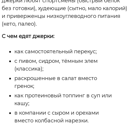
джерки любят спортсмены (быстрый белок
без готовки), худеющие (сытно, мало калорий)
и приверженцы низкоуглеводного питания
(кето, палео).
С чем едят джерки:
как самостоятельный перекус;
с пивом, сидром, тёмным элем
(классика);
раскрошенные в салат вместо
гренок;
как протеиновый топпинг в суп или
кашу;
в компании с сыром и орехами
вместо колбасной нарезки.