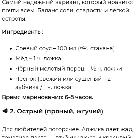
Самый надёжный вариант, который нравится
почти всем. Баланс соли, сладости и лёгкой
остроты.
Ингредиенты:
Соевый соус – 100 мл (≈½ стакана)
Мёд – 1 ч. ложка
Чёрный молотый перец – ½ ч. ложки
Чеснок (свежий или сушёный – 2
зубчика / 1 ч. ложка
Время маринования: 6-8 часов.
🥩
2.
Острый (пряный, жгучий)
Для любителей погорячее. Аджика даёт жар,
томатная паста — глубину вкуса и красивый