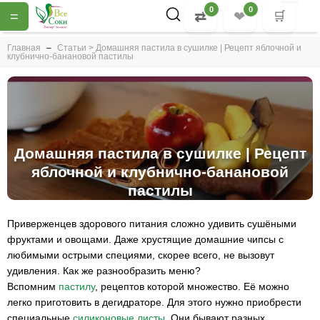
0
0
=
⇄
❤
🛒
Главная
Статьи > Домашняя пастила в сушилке | Рецепт яблочной и
клубнично-банановой пастилы
Домашняя пастила в сушилке | Рецепт
яблочной и клубнично-банановой
пастилы
Приверженцев здорового питания сложно удивить сушёными
фруктами и овощами. Даже хрустящие домашние чипсы с
любимыми острыми специями, скорее всего, не вызовут
удивления. Как же разнообразить меню?
Вспомним
пастилу
, рецептов которой множество. Её можно
легко приготовить в дегидраторе. Для этого нужно приобрести
специальные
силиконовые листы
. Они бывают разных