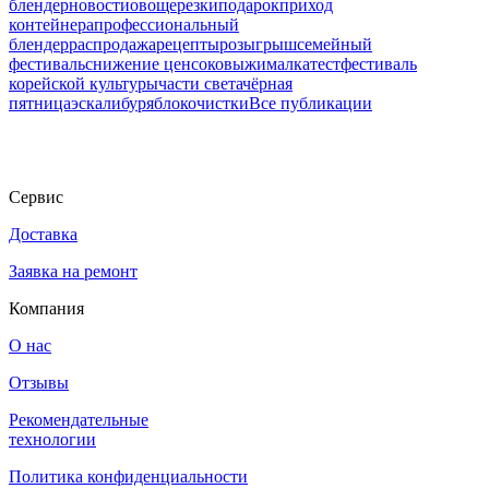
блендер
новости
овощерезки
подарок
приход
контейнера
профессиональный
блендер
распродажа
рецепты
розыгрыш
семейный
фестиваль
снижение цен
соковыжималка
тест
фестиваль
корейской культуры
части света
чёрная
пятница
эскалибур
яблокочистки
Все публикации
Сервис
Доставка
Заявка на ремонт
Компания
О нас
Отзывы
Рекомендательные
технологии
Политика конфиденциальности