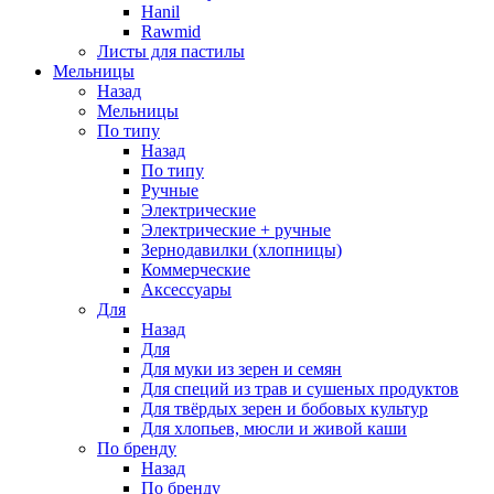
Hanil
Rawmid
Листы для пастилы
Мельницы
Назад
Мельницы
По типу
Назад
По типу
Ручные
Электрические
Электрические + ручные
Зернодавилки (хлопницы)
Коммерческие
Аксессуары
Для
Назад
Для
Для муки из зерен и семян
Для специй из трав и сушеных продуктов
Для твёрдых зерен и бобовых культур
Для хлопьев, мюсли и живой каши
По бренду
Назад
По бренду