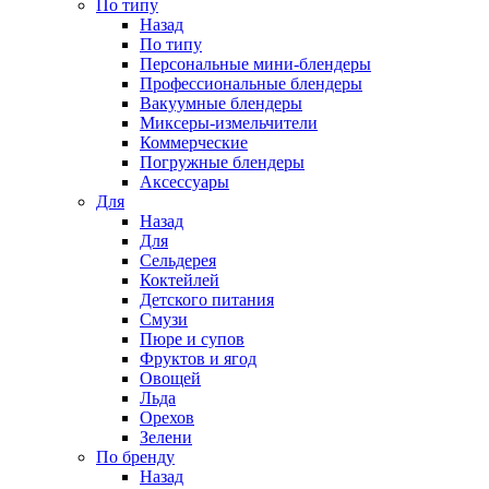
По типу
Назад
По типу
Персональные мини-блендеры
Профессиональные блендеры
Вакуумные блендеры
Миксеры-измельчители
Коммерческие
Погружные блендеры
Аксессуары
Для
Назад
Для
Сельдерея
Коктейлей
Детского питания
Смузи
Пюре и супов
Фруктов и ягод
Овощей
Льда
Орехов
Зелени
По бренду
Назад