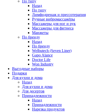
По типу
Назад
По типу
Лимфодренаж и прессотерапия
Ручные вибромассажёры
Массажеры для ног и рук
Массажеры для фитнеса
Манжеты
По бренду
Назад
По бренду
Welbutech (Seven Liner)
Gapo Alance
Doctor Life
Won Industry
Выгодные наборы
Подарки
Для кухни и дома
Назад
Для кухни и дома
Для десертов
Принадлежности
Назад
Принадлежности
Нарезка продуктов