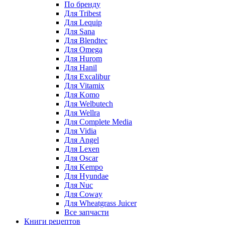
По бренду
Для Tribest
Для Lequip
Для Sana
Для Blendtec
Для Omega
Для Hurom
Для Hanil
Для Excalibur
Для Vitamix
Для Komo
Для Welbutech
Для Wellra
Для Complete Media
Для Vidia
Для Angel
Для Lexen
Для Oscar
Для Kempo
Для Hyundae
Для Nuc
Для Coway
Для Wheatgrass Juicer
Все запчасти
Книги рецептов