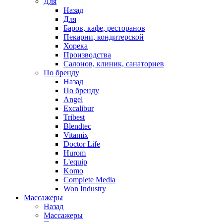
Для
Назад
Для
Баров, кафе, ресторанов
Пекарни, кондитерской
Хорека
Производства
Салонов, клиник, санаториев
По бренду
Назад
По бренду
Angel
Excalibur
Tribest
Blendtec
Vitamix
Doctor Life
Hurom
L'equip
Komo
Complete Media
Won Industry
Массажеры
Назад
Массажеры