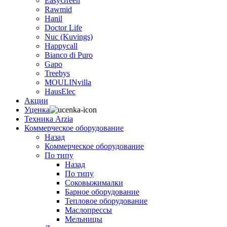
EasyGreen
Rawmid
Hanil
Doctor Life
Nuc (Kuvings)
Happycall
Bianco di Puro
Gapo
Treebys
MOULINvilla
HausElec
Акции
Уценка
Техника Arzia
Коммерческое оборудование
Назад
Коммерческое оборудование
По типу
Назад
По типу
Соковыжималки
Барное оборудование
Тепловое оборудование
Маслопрессы
Мельницы