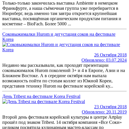
Только-только закончилась выставка Ambiente в немецком
Франкфурте, а наша съёмочная группа уже перебирается в
Нюрнберг, ведь именно там завтра откроется крупнейшая
выставка, посвящённая органическим продуктам питания и
косметике – BioFach. Более 5000 ...
Соковыжималки Hurom и дегустация соков на фестивале
Korea
26 Октября 2018
Обновлено: 03.07.2024
Недавно мы рассказывали, как проходят презентации
соковыжималок Hurom поколений 3+ и 4 в Европе, Азии и на
Ближнем Востоке. А в середине октября нам выпала
возможность пойти по стопам коллег из Южной Кореи,
представив технику Hurom на фестивале корейской ку...
День Tribest на фестивале Korea Festival
23 Октября 2018
Обновлено: 20.11.2019
Второй день фестиваля корейской культуры в центре Artplay
прошёл под знаком Tribest. 14 октября компания «Все Соки»
целиком посвятила кулинарным мастер-классам по