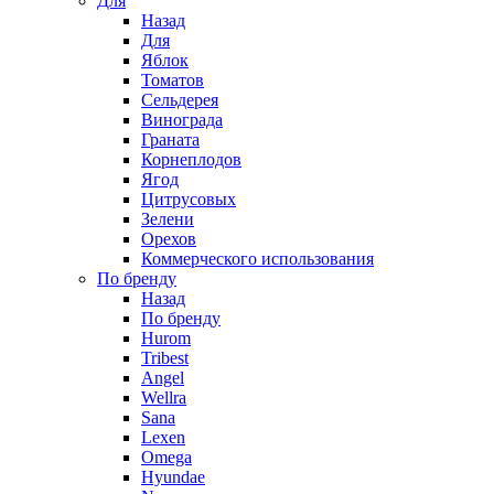
Для
Назад
Для
Яблок
Томатов
Cельдерея
Винограда
Граната
Корнеплодов
Ягод
Цитрусовых
Зелени
Орехов
Коммерческого использования
По бренду
Назад
По бренду
Hurom
Tribest
Angel
Wellra
Sana
Lexen
Omega
Hyundae