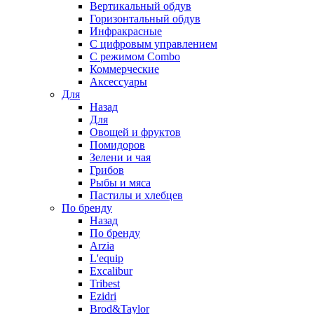
Вертикальный обдув
Горизонтальный обдув
Инфракрасные
С цифровым управлением
С режимом Combo
Коммерческие
Аксессуары
Для
Назад
Для
Овощей и фруктов
Помидоров
Зелени и чая
Грибов
Рыбы и мяса
Пастилы и хлебцев
По бренду
Назад
По бренду
Arzia
L'equip
Excalibur
Tribest
Ezidri
Brod&Taylor