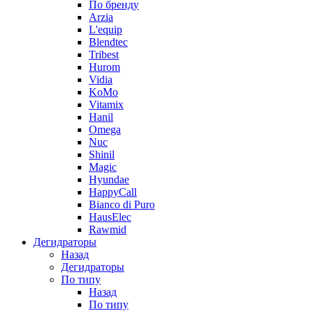
По бренду
Arzia
L'equip
Blendtec
Tribest
Hurom
Vidia
KoMo
Vitamix
Hanil
Omega
Nuc
Shinil
Magic
Hyundae
HappyCall
Bianco di Puro
HausElec
Rawmid
Дегидраторы
Назад
Дегидраторы
По типу
Назад
По типу