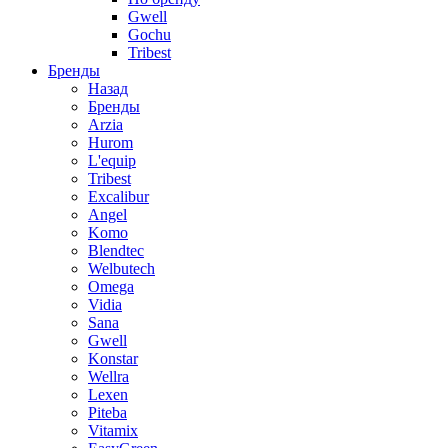
Gwell
Gochu
Tribest
Бренды
Назад
Бренды
Arzia
Hurom
L'equip
Tribest
Excalibur
Angel
Komo
Blendtec
Welbutech
Omega
Vidia
Sana
Gwell
Konstar
Wellra
Lexen
Piteba
Vitamix