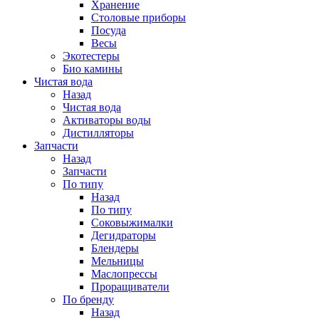
Хранение
Столовые приборы
Посуда
Весы
Экотестеры
Био камины
Чистая вода
Назад
Чистая вода
Активаторы воды
Дистилляторы
Запчасти
Назад
Запчасти
По типу
Назад
По типу
Соковыжималки
Дегидраторы
Блендеры
Мельницы
Маслопрессы
Проращиватели
По бренду
Назад