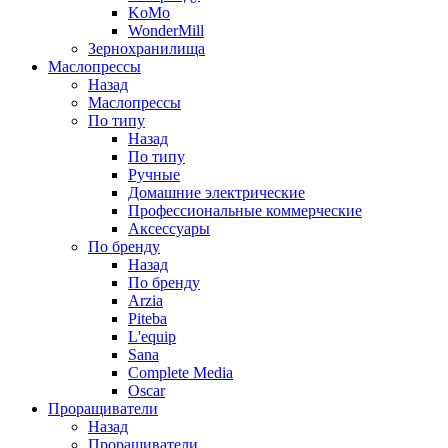
KoMo
WonderMill
Зернохранилища
Маслопрессы
Назад
Маслопрессы
По типу
Назад
По типу
Ручные
Домашние электрические
Профессиональные коммерческие
Аксессуары
По бренду
Назад
По бренду
Arzia
Piteba
L'equip
Sana
Complete Media
Oscar
Проращиватели
Назад
Проращиватели