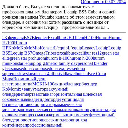
Обновлено: 09.07.2024
Должно быть, Вы уже успели познакомиться с
профессиональным блендером L'equip BS5 Cube и серией
роликов на нашем Youtube канале об этом замечательном
блендере, а сегодня мы хотим рассказать о новинке от
корейской компании L'equip – профессиональном бл...
23 февраля
BS7
Blendtec
Excalibur
GE-Ultem
H-100
Hurom
Hurom
H-100
Hurom
HP
KoMo
KoMoMio
Konstar
L'equip
L`equip
Legacy
Lequip
Lequip
BS5
Lequip BS7
Omega
Tribest
excalibur
excalibur res12
green star
elite
green star pro
hurom
hurom h-100
hurom h-200
hurom
mini
konstar
l'equip
lop-g3
metro family day
personal blender
glass
sana
sedona combo
sedona express
sedona
supreme
slowstar
solostar 4
tribest
vidia
welbutech
Все Соки
Мира
Всемирный день
вегетарианства
МСК
Н-100
акция
блендер
блендер
KoMomix+
вакууматор
вакуумный
блендер
вегмарт
выставка
горизонтальная шнековая
соковыжималка
дегидратор
дегустация
для
бизнеса
доставка
ирригатор
коммерческая
мельница
коммерческая соковыжималка
конкурс
листы для
сушки
маслопресс
массажер
мельницы
мосвегфест
мощный
блендер
новости
овощерезки
подарок
приход
контейнера
профессиональный