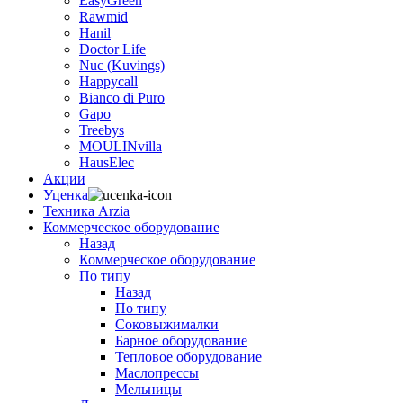
EasyGreen
Rawmid
Hanil
Doctor Life
Nuc (Kuvings)
Happycall
Bianco di Puro
Gapo
Treebys
MOULINvilla
HausElec
Акции
Уценка
Техника Arzia
Коммерческое оборудование
Назад
Коммерческое оборудование
По типу
Назад
По типу
Соковыжималки
Барное оборудование
Тепловое оборудование
Маслопрессы
Мельницы