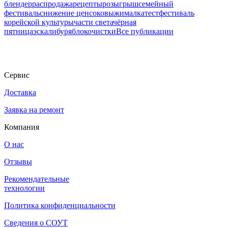
блендер
распродажа
рецепты
розыгрыш
семейный
фестиваль
снижение цен
соковыжималка
тест
фестиваль
корейской культуры
части света
чёрная
пятница
эскалибур
яблокочистки
Все публикации
Сервис
Доставка
Заявка на ремонт
Компания
О нас
Отзывы
Рекомендательные
технологии
Политика конфиденциальности
Сведения о СОУТ