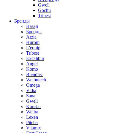
Gwell
Gochu
Tribest
Бренды
Назад
Бренды
Arzia
Hurom
L'equip
Tribest
Excalibur
Angel
Komo
Blendtec
Welbutech
Omega
Vidia
Sana
Gwell
Konstar
Wellra
Lexen
Piteba
Vitamix