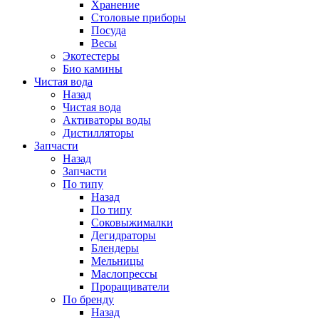
Хранение
Столовые приборы
Посуда
Весы
Экотестеры
Био камины
Чистая вода
Назад
Чистая вода
Активаторы воды
Дистилляторы
Запчасти
Назад
Запчасти
По типу
Назад
По типу
Соковыжималки
Дегидраторы
Блендеры
Мельницы
Маслопрессы
Проращиватели
По бренду
Назад