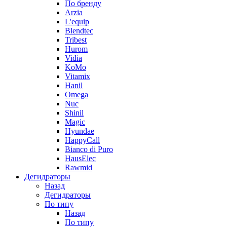
По бренду
Arzia
L'equip
Blendtec
Tribest
Hurom
Vidia
KoMo
Vitamix
Hanil
Omega
Nuc
Shinil
Magic
Hyundae
HappyCall
Bianco di Puro
HausElec
Rawmid
Дегидраторы
Назад
Дегидраторы
По типу
Назад
По типу