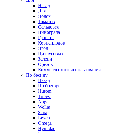
Для
Назад
Для
Яблок
Томатов
Cельдерея
Винограда
Граната
Корнеплодов
Ягод
Цитрусовых
Зелени
Орехов
Коммерческого использования
По бренду
Назад
По бренду
Hurom
Tribest
Angel
Wellra
Sana
Lexen
Omega
Hyundae