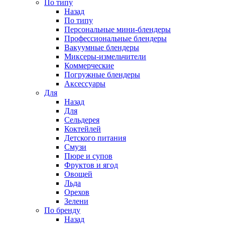
По типу
Назад
По типу
Персональные мини-блендеры
Профессиональные блендеры
Вакуумные блендеры
Миксеры-измельчители
Коммерческие
Погружные блендеры
Аксессуары
Для
Назад
Для
Сельдерея
Коктейлей
Детского питания
Смузи
Пюре и супов
Фруктов и ягод
Овощей
Льда
Орехов
Зелени
По бренду
Назад