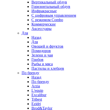
Вертикальный обдув
Горизонтальный обдув
Инфракрасные
С цифровым управлением
С режимом Combo
Коммерческие
Аксессуары
Для
Назад
Для
Овощей и фруктов
Помидоров
Зелени и чая
Грибов
Рыбы и мяса
Пастилы и хлебцев
По бренду
Назад
По бренду
Arzia
L'equip
Excalibur
Tribest
Ezidri
Brod&Taylor