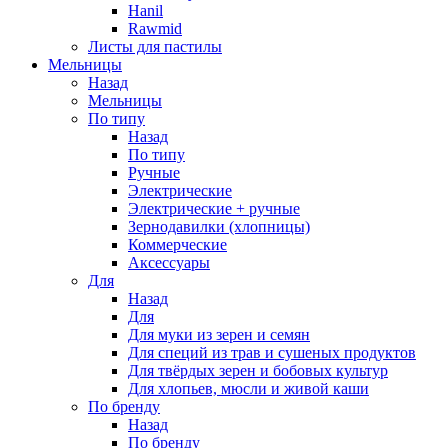
Hanil
Rawmid
Листы для пастилы
Мельницы
Назад
Мельницы
По типу
Назад
По типу
Ручные
Электрические
Электрические + ручные
Зернодавилки (хлопницы)
Коммерческие
Аксессуары
Для
Назад
Для
Для муки из зерен и семян
Для специй из трав и сушеных продуктов
Для твёрдых зерен и бобовых культур
Для хлопьев, мюсли и живой каши
По бренду
Назад
По бренду