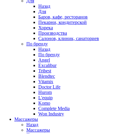
Для
Назад
Для
Баров, кафе, ресторанов
Пекарни, кондитерской
Хорека
Производства
Салонов, клиник, санаториев
По бренду
Назад
По бренду
Angel
Excalibur
Tribest
Blendtec
Vitamix
Doctor Life
Hurom
L'equip
Komo
Complete Media
Won Industry
Массажеры
Назад
Массажеры