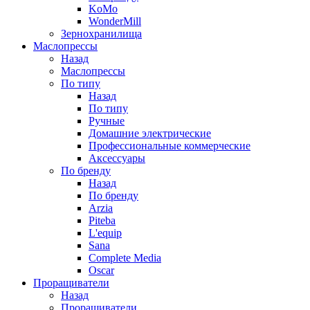
KoMo
WonderMill
Зернохранилища
Маслопрессы
Назад
Маслопрессы
По типу
Назад
По типу
Ручные
Домашние электрические
Профессиональные коммерческие
Аксессуары
По бренду
Назад
По бренду
Arzia
Piteba
L'equip
Sana
Complete Media
Oscar
Проращиватели
Назад
Проращиватели