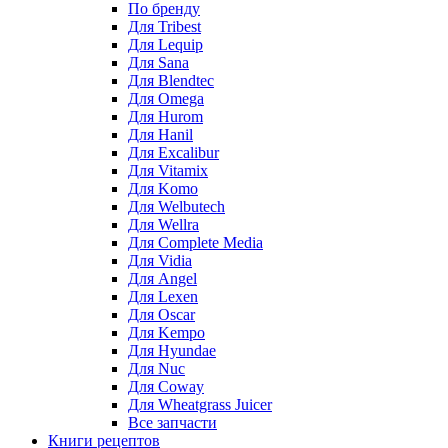
По бренду
Для Tribest
Для Lequip
Для Sana
Для Blendtec
Для Omega
Для Hurom
Для Hanil
Для Excalibur
Для Vitamix
Для Komo
Для Welbutech
Для Wellra
Для Complete Media
Для Vidia
Для Angel
Для Lexen
Для Oscar
Для Kempo
Для Hyundae
Для Nuc
Для Coway
Для Wheatgrass Juicer
Все запчасти
Книги рецептов