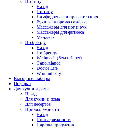
По типу
Назад
По типу
Лимфодренаж и прессотерапия
Ручные вибромассажёры
Массажеры для ног и рук
Массажеры для фитнеса
Манжеты
По бренду
Назад
По бренду
Welbutech (Seven Liner)
Gapo Alance
Doctor Life
Won Industry
Выгодные наборы
Подарки
Для кухни и дома
Назад
Для кухни и дома
Для десертов
Принадлежности
Назад
Принадлежности
Нарезка продуктов