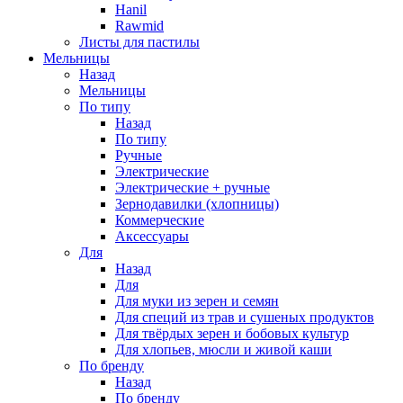
Hanil
Rawmid
Листы для пастилы
Мельницы
Назад
Мельницы
По типу
Назад
По типу
Ручные
Электрические
Электрические + ручные
Зернодавилки (хлопницы)
Коммерческие
Аксессуары
Для
Назад
Для
Для муки из зерен и семян
Для специй из трав и сушеных продуктов
Для твёрдых зерен и бобовых культур
Для хлопьев, мюсли и живой каши
По бренду
Назад
По бренду