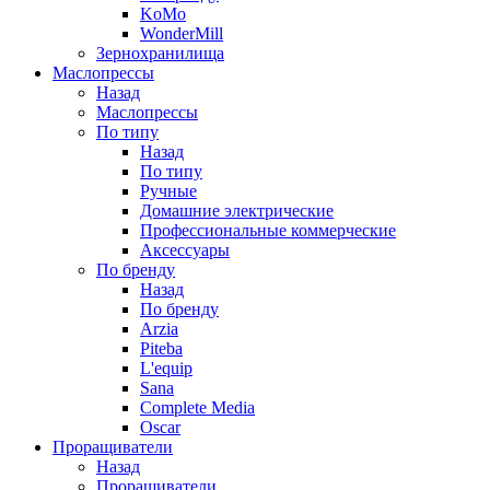
KoMo
WonderMill
Зернохранилища
Маслопрессы
Назад
Маслопрессы
По типу
Назад
По типу
Ручные
Домашние электрические
Профессиональные коммерческие
Аксессуары
По бренду
Назад
По бренду
Arzia
Piteba
L'equip
Sana
Complete Media
Oscar
Проращиватели
Назад
Проращиватели