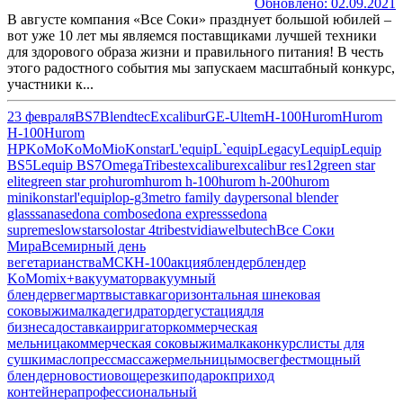
Обновлено: 02.09.2021
В августе компания «Все Соки» празднует большой юбилей –
вот уже 10 лет мы являемся поставщиками лучшей техники
для здорового образа жизни и правильного питания! В честь
этого радостного события мы запускаем масштабный конкурс,
участники к...
23 февраля
BS7
Blendtec
Excalibur
GE-Ultem
H-100
Hurom
Hurom
H-100
Hurom
HP
KoMo
KoMoMio
Konstar
L'equip
L`equip
Legacy
Lequip
Lequip
BS5
Lequip BS7
Omega
Tribest
excalibur
excalibur res12
green star
elite
green star pro
hurom
hurom h-100
hurom h-200
hurom
mini
konstar
l'equip
lop-g3
metro family day
personal blender
glass
sana
sedona combo
sedona express
sedona
supreme
slowstar
solostar 4
tribest
vidia
welbutech
Все Соки
Мира
Всемирный день
вегетарианства
МСК
Н-100
акция
блендер
блендер
KoMomix+
вакууматор
вакуумный
блендер
вегмарт
выставка
горизонтальная шнековая
соковыжималка
дегидратор
дегустация
для
бизнеса
доставка
ирригатор
коммерческая
мельница
коммерческая соковыжималка
конкурс
листы для
сушки
маслопресс
массажер
мельницы
мосвегфест
мощный
блендер
новости
овощерезки
подарок
приход
контейнера
профессиональный