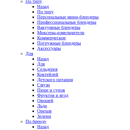
По типу
Назад
По типу
Персональные мини-блендеры
Профессиональные блендеры
Вакуумные блендеры
Миксеры-измельчители
Коммерческие
Погружные блендеры
Аксессуары
Для
Назад
Для
Сельдерея
Коктейлей
Детского питания
Смузи
Пюре и супов
Фруктов и ягод
Овощей
Льда
Орехов
Зелени
По бренду
Назад