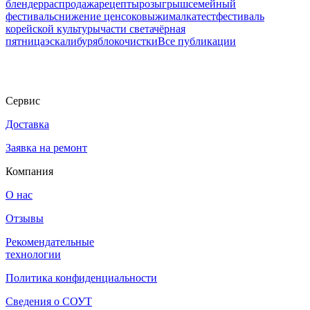
блендер
распродажа
рецепты
розыгрыш
семейный
фестиваль
снижение цен
соковыжималка
тест
фестиваль
корейской культуры
части света
чёрная
пятница
эскалибур
яблокочистки
Все публикации
Сервис
Доставка
Заявка на ремонт
Компания
О нас
Отзывы
Рекомендательные
технологии
Политика конфиденциальности
Сведения о СОУТ