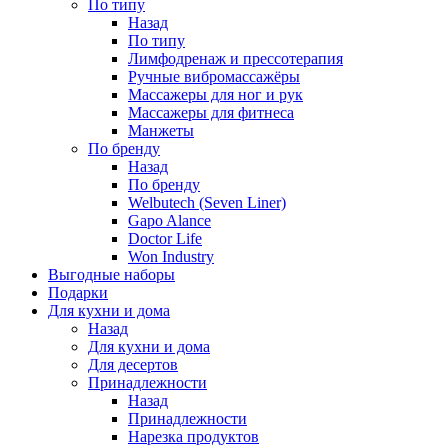
По типу
Назад
По типу
Лимфодренаж и прессотерапия
Ручные вибромассажёры
Массажеры для ног и рук
Массажеры для фитнеса
Манжеты
По бренду
Назад
По бренду
Welbutech (Seven Liner)
Gapo Alance
Doctor Life
Won Industry
Выгодные наборы
Подарки
Для кухни и дома
Назад
Для кухни и дома
Для десертов
Принадлежности
Назад
Принадлежности
Нарезка продуктов