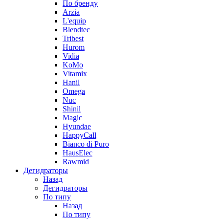
По бренду
Arzia
L'equip
Blendtec
Tribest
Hurom
Vidia
KoMo
Vitamix
Hanil
Omega
Nuc
Shinil
Magic
Hyundae
HappyCall
Bianco di Puro
HausElec
Rawmid
Дегидраторы
Назад
Дегидраторы
По типу
Назад
По типу