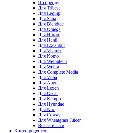
По бренду
Для Tribest
Для Lequip
Для Sana
Для Blendtec
Для Omega
Для Hurom
Для Hanil
Для Excalibur
Для Vitamix
Для Komo
Для Welbutech
Для Wellra
Для Complete Media
Для Vidia
Для Angel
Для Lexen
Для Oscar
Для Kempo
Для Hyundae
Для Nuc
Для Coway
Для Wheatgrass Juicer
Все запчасти
Книги рецептов