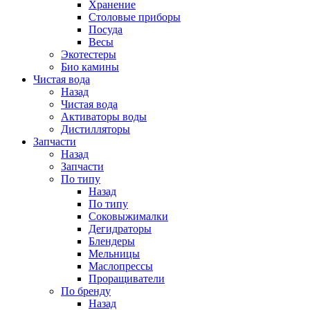
Хранение
Столовые приборы
Посуда
Весы
Экотестеры
Био камины
Чистая вода
Назад
Чистая вода
Активаторы воды
Дистилляторы
Запчасти
Назад
Запчасти
По типу
Назад
По типу
Соковыжималки
Дегидраторы
Блендеры
Мельницы
Маслопрессы
Проращиватели
По бренду
Назад