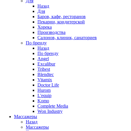
Для
Назад
Для
Баров, кафе, ресторанов
Пекарни, кондитерской
Хорека
Производства
Салонов, клиник, санаториев
По бренду
Назад
По бренду
Angel
Excalibur
Tribest
Blendtec
Vitamix
Doctor Life
Hurom
L'equip
Komo
Complete Media
Won Industry
Массажеры
Назад
Массажеры