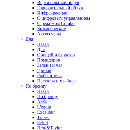
Вертикальный обдув
Горизонтальный обдув
Инфракрасные
С цифровым управлением
С режимом Combo
Коммерческие
Аксессуары
Для
Назад
Для
Овощей и фруктов
Помидоров
Зелени и чая
Грибов
Рыбы и мяса
Пастилы и хлебцев
По бренду
Назад
По бренду
Arzia
L'equip
Excalibur
Tribest
Ezidri
Brod&Taylor