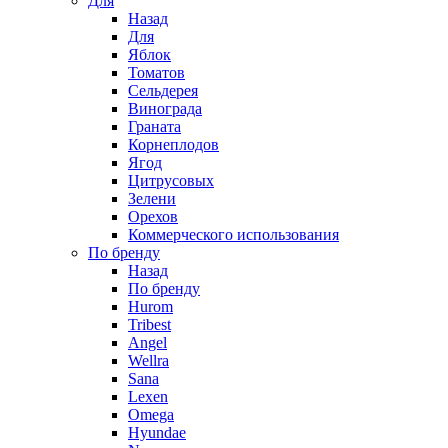
Для
Назад
Для
Яблок
Томатов
Cельдерея
Винограда
Граната
Корнеплодов
Ягод
Цитрусовых
Зелени
Орехов
Коммерческого использования
По бренду
Назад
По бренду
Hurom
Tribest
Angel
Wellra
Sana
Lexen
Omega
Hyundae