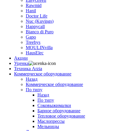
EasyGreen
Rawmid
Hanil
Doctor Life
Nuc (Kuvings)
Happycall
Bianco di Puro
Gapo
Treebys
MOULINvilla
HausElec
Акции
Уценка
Техника Arzia
Коммерческое оборудование
Назад
Коммерческое оборудование
По типу
Назад
По типу
Соковыжималки
Барное оборудование
Тепловое оборудование
Маслопрессы
Мельницы