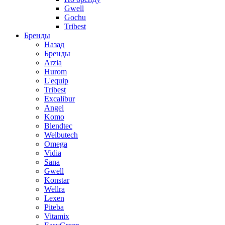
Gwell
Gochu
Tribest
Бренды
Назад
Бренды
Arzia
Hurom
L'equip
Tribest
Excalibur
Angel
Komo
Blendtec
Welbutech
Omega
Vidia
Sana
Gwell
Konstar
Wellra
Lexen
Piteba
Vitamix