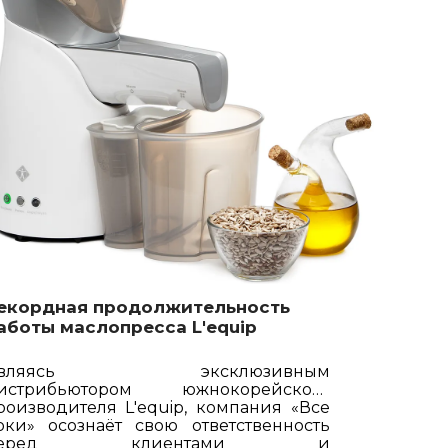
екордная продолжительность
аботы маслопресса L'equip
Являясь эксклюзивным
истрибьютором южнокорейского
роизводителя L'equip, компания «Все
оки» осознаёт свою ответственность
перед клиентами и