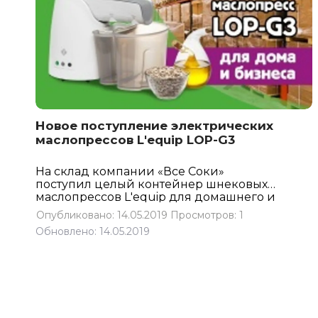
Новое поступление электрических
маслопрессов L'equip LOP-G3
На склад компании «Все Соки»
поступил целый контейнер шнековых
маслопрессов L'equip для домашнего и
коммерческого использования. С 2013
Опубликовано: 14.05.2019
Просмотров: 1
года мы являемся официальным
Обновлено: 14.05.2019
дистрибьютором этого бренда в
России.
Маслопресс LOP-G3
очень
хорошо зарекомендовал себя на
современном рынке. Домохозяйки
ценят аппарат за простое и безопасное
управление, а профессионалы – за
универсальность и надёжность. Ни для