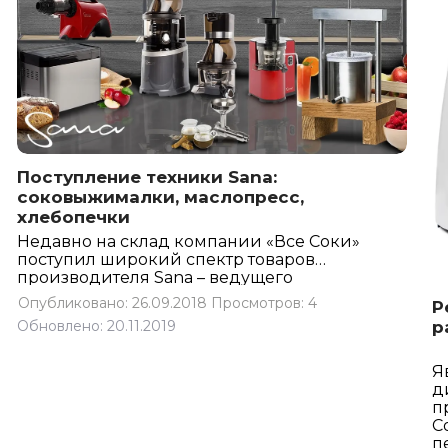
Поступление техники Sana:
соковыжималки, маслопресс,
хлебопечки
Недавно на склад компании «Все Соки»
поступил широкий спектр товаров
производителя Sana – ведущего
европейского бренда кухонной
Опубликовано: 26.09.2018
Просмотров: 4
Р
техники с производством в Южной
р
Обновлено: 20.11.2019
Корее. Sana специализируется на
устройствах для здорового питания,
помогающих семьям отказаться от
вредных продуктов пищевой
д
промышленности. Год за годом чешская
п
компания совершенствует технологии и
С
дизайн, делая свою технику всё более