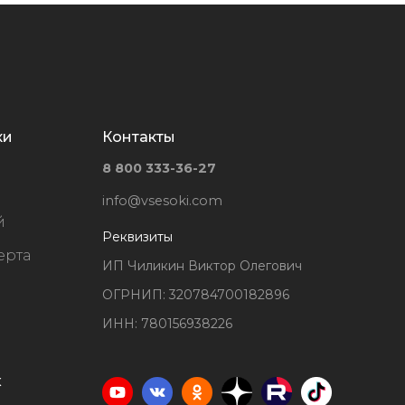
ки
Контакты
8 800 333-36-27
info@vsesoki.com
й
Реквизиты
ерта
ИП Чиликин Виктор Олегович
ОГРНИП: 320784700182896
ИНН: 780156938226
х