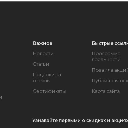
Важное
Быстрые ссыл
Новости
Программа
лояльности
Статьи
Правила акци
Подарки за
отзывы
Публичная оф
Сертификаты
Карта сайта
и
Узнавайте первыми о скидках и акция