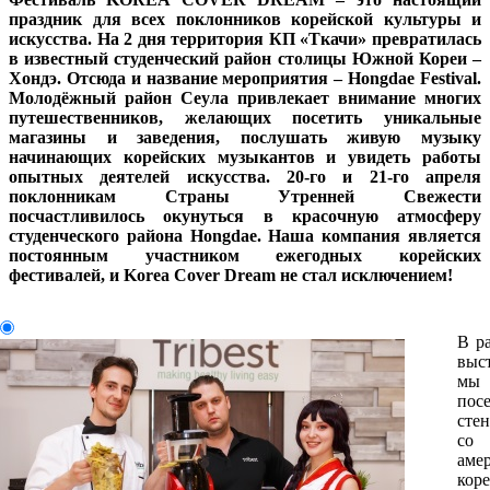
праздник для всех поклонников корейской культуры и
искусства. На 2 дня территория КП «Ткачи» превратилась
в известный студенческий район столицы Южной Кореи –
Хондэ. Отсюда и название мероприятия – Hongdae Festival.
Молодёжный район Сеула привлекает внимание многих
путешественников, желающих посетить уникальные
магазины и заведения, послушать живую музыку
начинающих корейских музыкантов и увидеть работы
опытных деятелей искусства. 20-го и 21-го апреля
поклонникам Страны Утренней Свежести
посчастливилось окунуться в красочную атмосферу
студенческого района Hongdae. Наша компания является
постоянным участником ежегодных корейских
фестивалей, и Korea Cover Dream не стал исключением!
В р
выс
мы 
пос
сте
со 
аме
кор