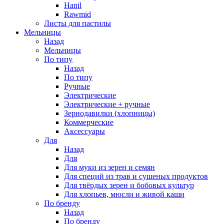
Hanil
Rawmid
Листы для пастилы
Мельницы
Назад
Мельницы
По типу
Назад
По типу
Ручные
Электрические
Электрические + ручные
Зернодавилки (хлопницы)
Коммерческие
Аксессуары
Для
Назад
Для
Для муки из зерен и семян
Для специй из трав и сушеных продуктов
Для твёрдых зерен и бобовых культур
Для хлопьев, мюсли и живой каши
По бренду
Назад
По бренду