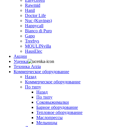
EasyGreen
Rawmid
Hanil
Doctor Life
Nuc (Kuvings)
Happycall
Bianco di Puro
Gapo
Treebys
MOULINvilla
HausElec
Акции
Уценка
Техника Arzia
Коммерческое оборудование
Назад
Коммерческое оборудование
По типу
Назад
По типу
Соковыжималки
Барное оборудование
Тепловое оборудование
Маслопрессы
Мельницы