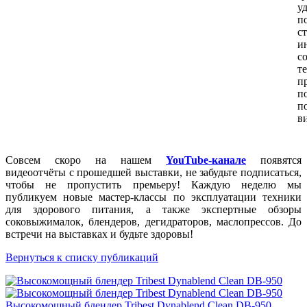
у
п
ст
и
с
п
п
в
Совсем скоро на нашем
YouTube-канале
появятся
видеоотчёты с прошедшей выставки, не забудьте подписаться,
чтобы не пропустить премьеру! Каждую неделю мы
публикуем новые мастер-классы по эксплуатации техники
для здорового питания, а также экспертные обзоры
соковыжималок, блендеров, дегидраторов, маслопрессов. До
встречи на выставках и будьте здоровы!
Вернуться к списку публикаций
Высокомощный блендер Tribest Dynablend Clean DB-950