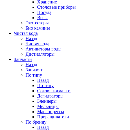
Хранение
Столовые приборы
Посуда
Весы
Экотестеры
Био камины
Чистая вода
Назад
Чистая вода
Активаторы воды
Дистилляторы
Запчасти
Назад
Запчасти
По типу
Назад
По типу
Соковыжималки
Дегидраторы
Блендеры
Мельницы
Маслопрессы
Проращиватели
По бренду
Назад