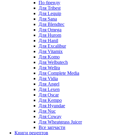
По бренду
Для Tribest
Для Lequip
Для Sana
Для Blendtec
Для Omega
Для Hurom
Для Hanil
Для Excalibur
Для Vitamix
Для Komo
Для Welbutech
Для Wellra
Для Complete Media
Для Vidia
Для Angel
Для Lexen
Для Oscar
Для Kempo
Для Hyundae
Для Nuc
Для Coway
Для Wheatgrass Juicer
Все запчасти
Книги рецептов