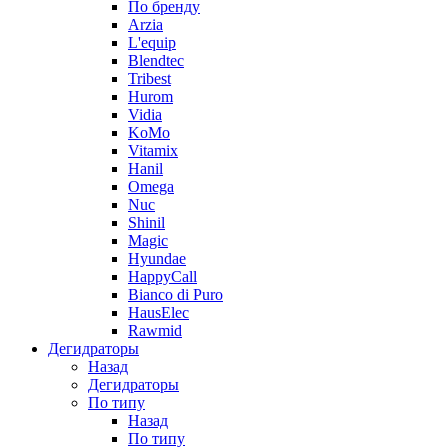
По бренду
Arzia
L'equip
Blendtec
Tribest
Hurom
Vidia
KoMo
Vitamix
Hanil
Omega
Nuc
Shinil
Magic
Hyundae
HappyCall
Bianco di Puro
HausElec
Rawmid
Дегидраторы
Назад
Дегидраторы
По типу
Назад
По типу