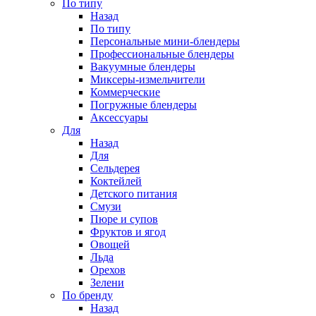
По типу
Назад
По типу
Персональные мини-блендеры
Профессиональные блендеры
Вакуумные блендеры
Миксеры-измельчители
Коммерческие
Погружные блендеры
Аксессуары
Для
Назад
Для
Сельдерея
Коктейлей
Детского питания
Смузи
Пюре и супов
Фруктов и ягод
Овощей
Льда
Орехов
Зелени
По бренду
Назад