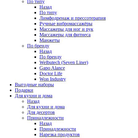
По типу
Назад
По типу
Лимфодренаж и прессотерапия
Ручные вибромассажёры
Массажеры для ног и рук
Массажеры для фитнеса
Манжеты
По бренду
Назад
По бренду
Welbutech (Seven Liner)
Gapo Alance
Doctor Life
Won Industry
Выгодные наборы
Подарки
Для кухни и дома
Назад
Для кухни и дома
Для десертов
Принадлежности
Назад
Принадлежности
Нарезка продуктов