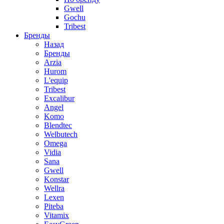
Gwell
Gochu
Tribest
Бренды
Назад
Бренды
Arzia
Hurom
L'equip
Tribest
Excalibur
Angel
Komo
Blendtec
Welbutech
Omega
Vidia
Sana
Gwell
Konstar
Wellra
Lexen
Piteba
Vitamix