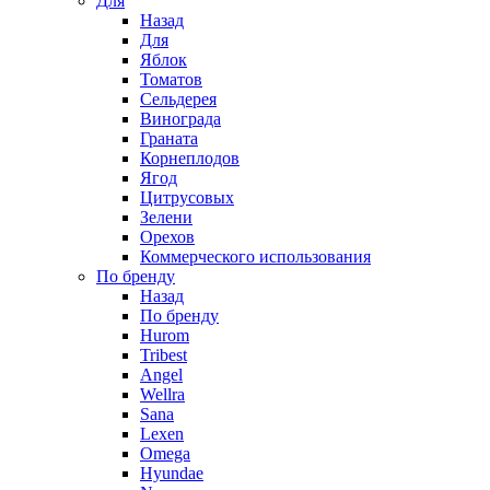
Для
Назад
Для
Яблок
Томатов
Cельдерея
Винограда
Граната
Корнеплодов
Ягод
Цитрусовых
Зелени
Орехов
Коммерческого использования
По бренду
Назад
По бренду
Hurom
Tribest
Angel
Wellra
Sana
Lexen
Omega
Hyundae