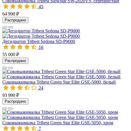
Соковыжималка Tribest Slowstar SW-2020VS, серебристый
45
10056
64 990 ₽
Распродано
Дегидратор Tribest Sedona SD-P9000
16
00038
55 000 ₽
Распродано
Соковыжималка Tribest Green Star Elite GSE-5000, белый
24
00033
93 990 ₽
Распродано
Соковыжималка Tribest Green Star Elite GSE-5050, хром
7
00894