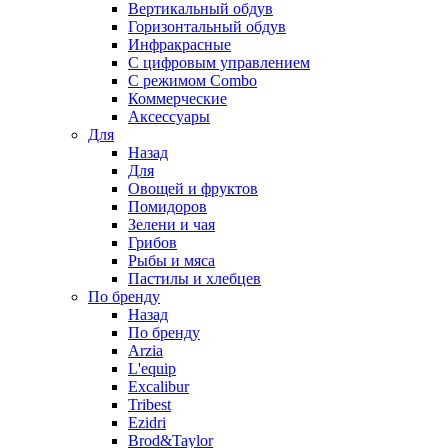
Вертикальный обдув
Горизонтальный обдув
Инфракрасные
С цифровым управлением
С режимом Combo
Коммерческие
Аксессуары
Для
Назад
Для
Овощей и фруктов
Помидоров
Зелени и чая
Грибов
Рыбы и мяса
Пастилы и хлебцев
По бренду
Назад
По бренду
Arzia
L'equip
Excalibur
Tribest
Ezidri
Brod&Taylor