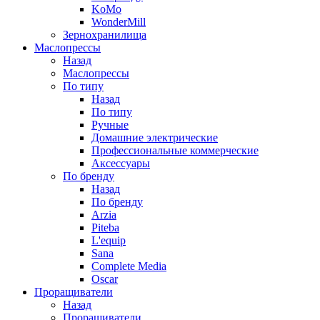
KoMo
WonderMill
Зернохранилища
Маслопрессы
Назад
Маслопрессы
По типу
Назад
По типу
Ручные
Домашние электрические
Профессиональные коммерческие
Аксессуары
По бренду
Назад
По бренду
Arzia
Piteba
L'equip
Sana
Complete Media
Oscar
Проращиватели
Назад
Проращиватели