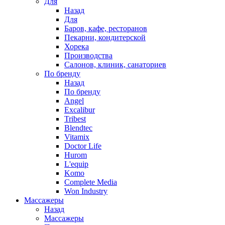
Для
Назад
Для
Баров, кафе, ресторанов
Пекарни, кондитерской
Хорека
Производства
Салонов, клиник, санаториев
По бренду
Назад
По бренду
Angel
Excalibur
Tribest
Blendtec
Vitamix
Doctor Life
Hurom
L'equip
Komo
Complete Media
Won Industry
Массажеры
Назад
Массажеры