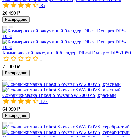
85
01000
20 490 ₽
Распродано
Коммерческий вакуумный блендер Tribest Dynapro DPS-1050
10054
71 000 ₽
Распродано
Соковыжималка Tribest Slowstar SW-2000VS, красный
177
00285
64 990 ₽
Распродано