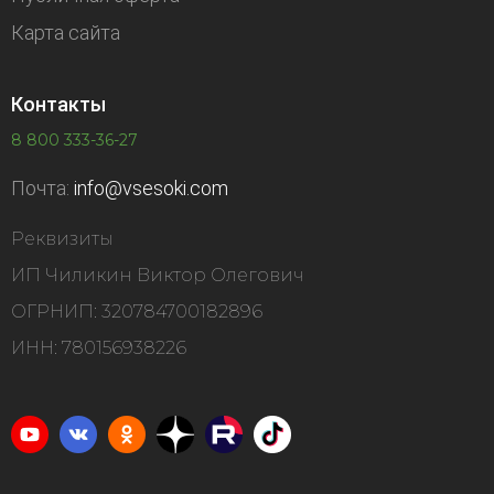
Карта сайта
Контакты
8 800 333-36-27
Почта:
info@vsesoki.com
Реквизиты
ИП Чиликин Виктор Олегович
ОГРНИП: 320784700182896
ИНН: 780156938226