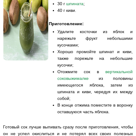
30 г
шпината
;
40 г киви.
Приготовление:
Удалите косточки из яблок и
нарежьте фрукт небольшими
кусочками;
Хорошо промойте шпинат и киви,
также порежьте на небольшие
кусочки;
Отожмите сок в
вертикальной
соковыжималке
из половины
имеющегося яблока, затем из
шпината и киви, чередуя их между
собой;
В конце отжима поместите в воронку
оставшуюся часть яблока.
Готовый сок лучше выпивать сразу после приготовления, чтобы
он не успел окислиться и не потерял всех своих полезных