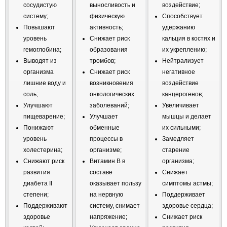
сосудистую
выносливость и
воздействие;
систему;
физическую
Способствует
Повышают
активность;
удержанию
уровень
Снижает риск
кальция в костях и
гемоглобина;
образования
их укреплению;
Выводят из
тромбов;
Нейтрализует
организма
Снижает риск
негативное
лишние воду и
возникновения
воздействие
соль;
онкологических
канцерогенов;
Улучшают
заболеваний;
Увеличивает
пищеварение;
Улучшает
мышцы и делает
Понижают
обменные
их сильными;
уровень
процессы в
Замедляет
холестерина;
организме;
старение
Снижают риск
Витамин B в
организма;
развития
составе
Снижает
диабета II
оказывает пользу
симптомы астмы;
степени;
на нервную
Поддерживает
Поддерживают
систему, снимает
здоровье сердца;
здоровье
напряжение;
Снижает риск