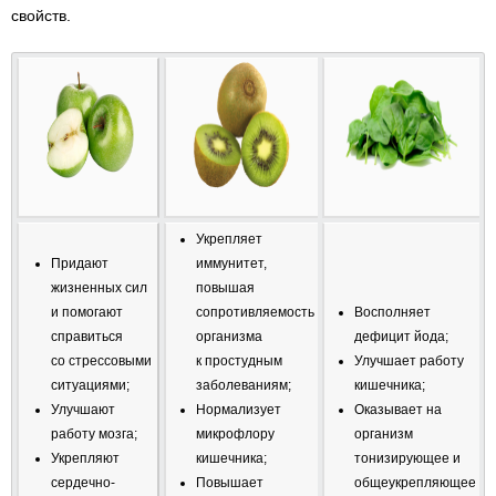
свойств.
Укрепляет
Придают
иммунитет,
жизненных сил
повышая
и помогают
сопротивляемость
Восполняет
справиться
организма
дефицит йода;
со стрессовыми
к простудным
Улучшает работу
ситуациями;
заболеваниям;
кишечника;
Улучшают
Нормализует
Оказывает на
работу мозга;
микрофлору
организм
Укрепляют
кишечника;
тонизирующее и
сердечно-
Повышает
общеукрепляющее