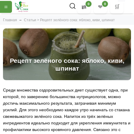
0
0
=
⇄
❤
🛒
Главная
Статьи > Рецепт зелёного сока: яблоко, киви, шпинат
Рецепт зелёного сока: яблоко, киви,
шпинат
Среди множества оздоровительных диет существует одна, при
которой, по заверению большинства нутрициологов, можно
достичь максимального результата, затрачивая минимум
усилий. Для этого необходимо каждое утро начинать со стакана
свежевыжатого зелёного сока. Напиток из трёх зелёных
ингредиентов идеально подходит для укрепления иммунитета и
профилактики высокого кровяного давления. Связано это с