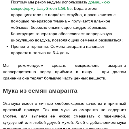
Поэтому мы рекомендуем использовать
домашнюю
микроферму EasyGreen EGL 55
. Вода в этом
проращивателе не подаётся струйно, а распыляется с
помощью генератора тумана – получается влажное
«облако», бережно опыляющее каждое зёрнышко.
Конструкция генератора обеспечивает непрерывную
циркуляцию воздуха, позволяющую семенам развиваться;
Проявите терпение. Семена амаранта начинают
прорастать только на 3-4 день.
Мы рекомендуем срезать микрозелень амаранта
непосредственно перед приёмом в пищу – при долгом
хранении она теряет большую часть ценных веществ.
Мука из семян амаранта
Эта мука имеет отличные хлебопекарные качества и приятный
ореховый привкус. Так как мука из амаранта не содержит
глютен, для выпечки её нужно смешивать с пшеничной,
кукурузной или любой другой мукой. Хлеб с добавлением муки
амаранта получается воздушным и долго не черствеет.