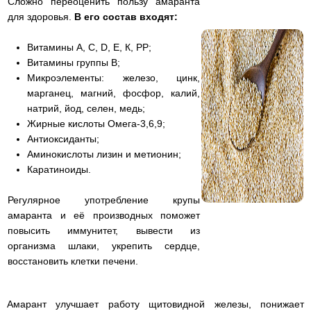
Сложно переоценить пользу амаранта
для здоровья.
В его состав входят:
Витамины А, С, D, Е, К, РР;
Витамины группы В;
Микроэлементы: железо, цинк,
марганец, магний, фосфор, калий,
натрий, йод, селен, медь;
Жирные кислоты Омега-3,6,9;
Антиоксиданты;
Аминокислоты лизин и метионин;
Каратиноиды.
Регулярное употребление крупы
амаранта и её производных поможет
повысить иммунитет, вывести из
организма шлаки, укрепить сердце,
восстановить клетки печени.
Амарант улучшает работу щитовидной железы, понижает