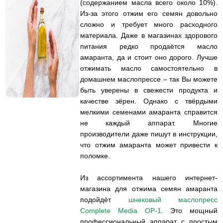
(содержанием масла всего около 10%).
Из-за этого отжим его семян довольно
сложно и требует много расходного
материала. Даже в магазинах здорового
питания редко продаётся масло
амаранта, да и стоит оно дорого. Лучше
отжимать масло самостоятельно в
домашнем маслопрессе – так Вы можете
быть уверены в свежести продукта и
качестве зёрен. Однако с твёрдыми
мелкими семенами амаранта справится
не каждый аппарат. Многие
производители даже пишут в инструкции,
что отжим амаранта может привести к
поломке.
Из ассортимента нашего интернет-
магазина для отжима семян амаранта
подойдёт
шнековый маслопресс
Complete Media OP-1
. Это мощный
профессиональный аппарат с простым