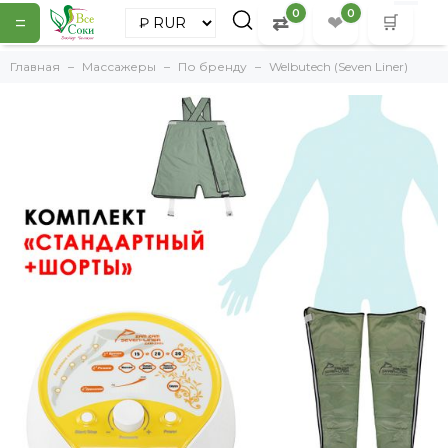
0
0
=
⇄
❤
🛒
Главная
Массажеры
По бренду
Welbutech (Seven Liner)