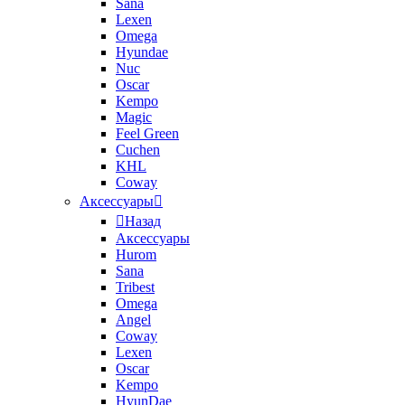
Sana
Lexen
Omega
Hyundae
Nuc
Oscar
Kempo
Magic
Feel Green
Cuchen
KHL
Coway
Аксессуары
Назад
Аксессуары
Hurom
Sana
Tribest
Omega
Angel
Coway
Lexen
Oscar
Kempo
HyunDae