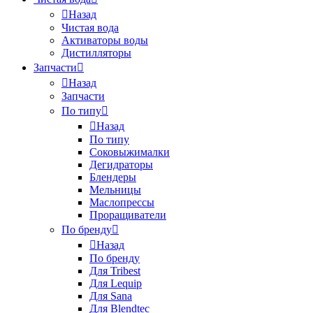
Назад
Чистая вода
Активаторы воды
Дистилляторы
Запчасти
Назад
Запчасти
По типу
Назад
По типу
Соковыжималки
Дегидраторы
Блендеры
Мельницы
Маслопрессы
Проращиватели
По бренду
Назад
По бренду
Для Tribest
Для Lequip
Для Sana
Для Blendtec