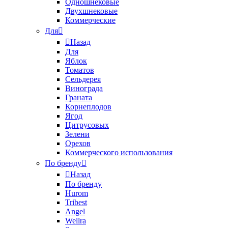
Одношнековые
Двухшнековые
Коммерческие
Для
Назад
Для
Яблок
Томатов
Cельдерея
Винограда
Граната
Корнеплодов
Ягод
Цитрусовых
Зелени
Орехов
Коммерческого использования
По бренду
Назад
По бренду
Hurom
Tribest
Angel
Wellra