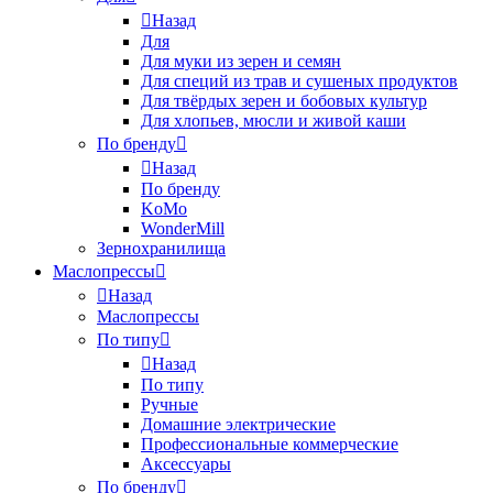
Назад
Для
Для муки из зерен и семян
Для специй из трав и сушеных продуктов
Для твёрдых зерен и бобовых культур
Для хлопьев, мюсли и живой каши
По бренду
Назад
По бренду
KoMo
WonderMill
Зернохранилища
Маслопрессы
Назад
Маслопрессы
По типу
Назад
По типу
Ручные
Домашние электрические
Профессиональные коммерческие
Аксессуары
По бренду