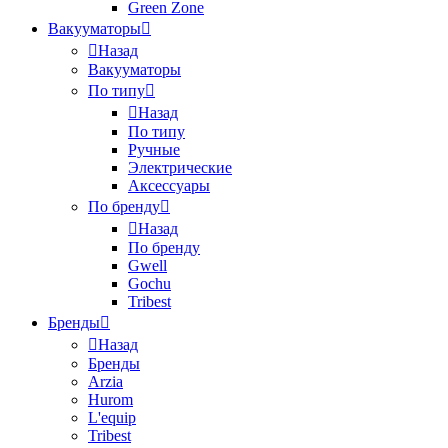
Green Zone
Вакууматоры
Назад
Вакууматоры
По типу
Назад
По типу
Ручные
Электрические
Аксессуары
По бренду
Назад
По бренду
Gwell
Gochu
Tribest
Бренды
Назад
Бренды
Arzia
Hurom
L'equip
Tribest