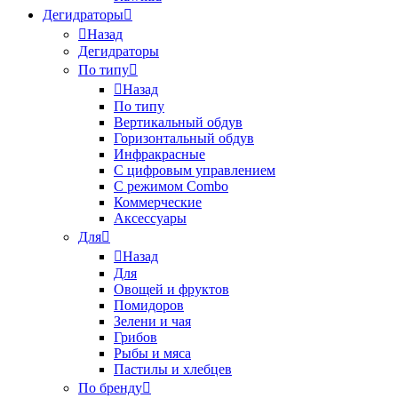
Дегидраторы
Назад
Дегидраторы
По типу
Назад
По типу
Вертикальный обдув
Горизонтальный обдув
Инфракрасные
С цифровым управлением
С режимом Combo
Коммерческие
Аксессуары
Для
Назад
Для
Овощей и фруктов
Помидоров
Зелени и чая
Грибов
Рыбы и мяса
Пастилы и хлебцев
По бренду