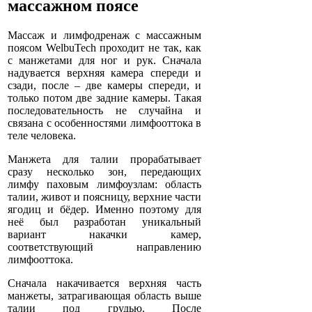
массажном поясе
Массаж и лимфодренаж с массажным
поясом WelbuTech проходит не так, как
с манжетами для ног и рук. Сначала
надувается верхняя камера спереди и
сзади, после – две камеры спереди, и
только потом две задние камеры. Такая
последовательность не случайна и
связана с особенностями лимфооттока в
теле человека.
Манжета для талии прорабатывает
сразу несколько зон, передающих
лимфу паховым лимфоузлам: область
талии, живот и поясницу, верхние части
ягодиц и бёдер. Именно поэтому для
неё был разработан уникальный
вариант накачки камер,
соответствующий направлению
лимфооттока.
Сначала накачивается верхняя часть
манжеты, затрагивающая область выше
талии под грудью. После