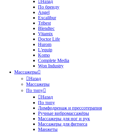
Назад
По бренду
Angel
Excalibur
Tribest
Blendtec
Vitamix
Doctor Life
Hurom
L'equip
Komo
Complete Media
Won Industry
Массажеры
Назад
Массажеры
По типу
Назад
По типу
Лимфодренаж и прессотерапия
Ручные вибромассажёры
Массажеры для ног и рук
Массажеры для фитнеса
Манжеты