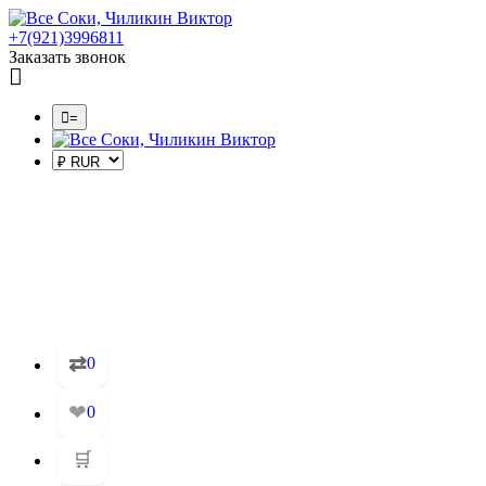
+7(921)3996811
Заказать звонок
=
⇄
0
❤
0
🛒