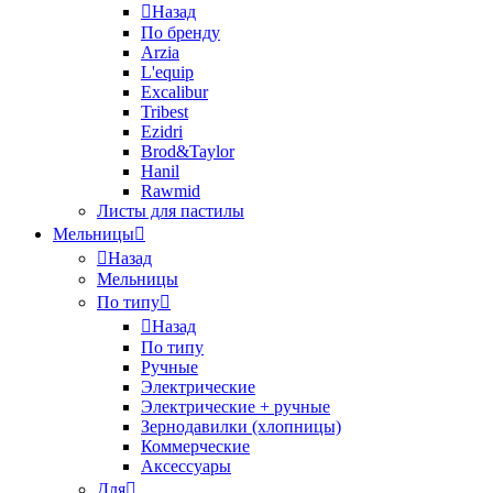
Назад
По бренду
Arzia
L'equip
Excalibur
Tribest
Ezidri
Brod&Taylor
Hanil
Rawmid
Листы для пастилы
Мельницы
Назад
Мельницы
По типу
Назад
По типу
Ручные
Электрические
Электрические + ручные
Зернодавилки (хлопницы)
Коммерческие
Аксессуары
Для