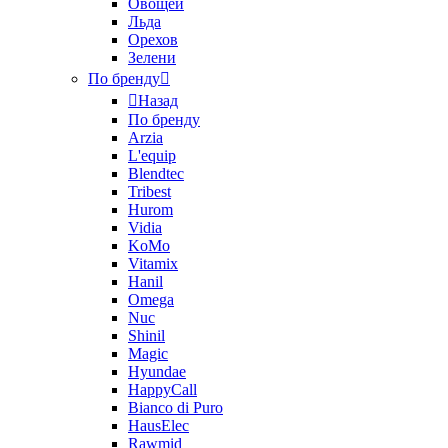
Овощей
Льда
Орехов
Зелени
По бренду
Назад
По бренду
Arzia
L'equip
Blendtec
Tribest
Hurom
Vidia
KoMo
Vitamix
Hanil
Omega
Nuc
Shinil
Magic
Hyundae
HappyCall
Bianco di Puro
HausElec
Rawmid