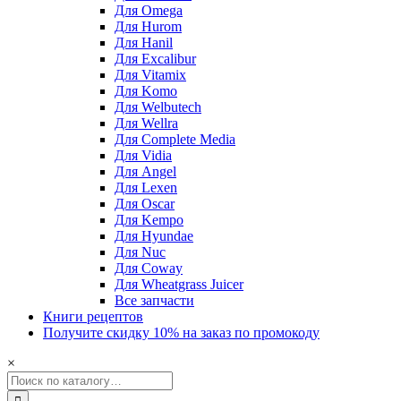
Для Omega
Для Hurom
Для Hanil
Для Excalibur
Для Vitamix
Для Komo
Для Welbutech
Для Wellra
Для Complete Media
Для Vidia
Для Angel
Для Lexen
Для Oscar
Для Kempo
Для Hyundae
Для Nuc
Для Coway
Для Wheatgrass Juicer
Все запчасти
Книги рецептов
Получите скидку 10% на заказ по промокоду
×