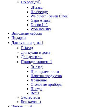
По бренду
Назад
По бренду
Welbutech (Seven Liner)
Gapo Alance
Doctor Life
Won Industry
Выгодные наборы
Подарки
Для кухни и дома
Назад
Для кухни и дома
Для десертов
Принадлежности
Назад
Принадлежности
Нарезка продуктов
Хранение
Столовые приборы
Посуда
Весы
Экотестеры
Био камины
Чистая вода