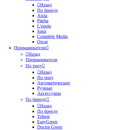
Назад
По бренду
Arzia
Piteba
L'equip
Sana
Complete Media
Oscar
Проращиватели
Назад
Проращиватели
По типу
Назад
По типу
Автоматические
Ручные
Аксессуары
По бренду
Назад
По бренду
Tribest
EasyGreen
Doctor Green