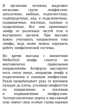
В организме человека выделяют
несколько групп лимфоузлов:
затылочные, шейные, подчелюстные,
подбородочные, над- и подключичные,
подмышечные, локтевые, паховые и
подколенные. Все они принимают
лимфу от различных частей тела и
внутренних органов. При массаже
важно учитывать направления тока
лимфы, ведь иначе можно нарушить
работу лимфатической системы.
Во время массажа с манжетами
WelbuTech лимфа гонится по
анатомически правильным
направлениям. Ботфорты массируют
ноги снизу вверх, направляя лимфу к
подколенным и паховым лимфоузлам.
Рукав прорабатывает руку от кончиков
пальцев до плеча, усиливая лимфоотток
по направлению к локтевым
и подмышечным лимфоузлам.
Антицеллюлитные шорты и массажный
пояс имеют свои особые схемы накачки