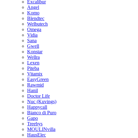
Excalibur
Angel
Komo
Blendtec
Welbutech
Omega
Vidia
Sana
Gwell
Konstar
Wellra
Lexen
Piteba
Vitamix
EasyGreen
Rawmid
Hanil
Doctor Life
Nuc (Kuvings)
Happycall
Bianco di Puro
Gapo
Treebys
MOULINvilla
HausElec