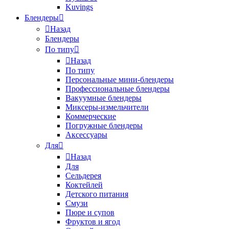
Kuvings
Блендеры
Назад
Блендеры
По типу
Назад
По типу
Персональные мини-блендеры
Профессиональные блендеры
Вакуумные блендеры
Миксеры-измельчители
Коммерческие
Погружные блендеры
Аксессуары
Для
Назад
Для
Сельдерея
Коктейлей
Детского питания
Смузи
Пюре и супов
Фруктов и ягод