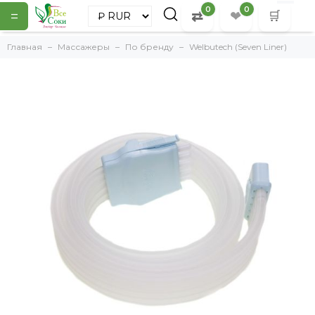
0
0
=
⇄
❤
🛒
Главная
Массажеры
По бренду
Welbutech (Seven Liner)