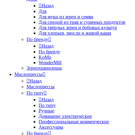
Назад
Для
Для муки из зерен и семян
Для специй из трав и сушеных продуктов
Для твёрдых зерен и бобовых культур
Для хлопьев, мюсли и живой каши
По бренду
Назад
По бренду
KoMo
WonderMill
Зернохранилища
Маслопрессы
Назад
Маслопрессы
По типу
Назад
По типу
Ручные
Домашние электрические
Профессиональные коммерческие
Аксессуары
По бренду