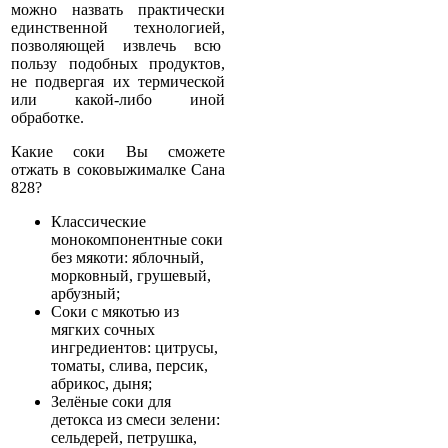
можно назвать практически
единственной технологией,
позволяющей извлечь всю
пользу подобных продуктов,
не подвергая их термической
или какой-либо иной
обработке.
Какие соки Вы сможете
отжать в соковыжималке Сана
828?
Классические
монокомпонентные соки
без мякоти: яблочный,
морковный, грушевый,
арбузный;
Соки с мякотью из
мягких сочных
ингредиентов: цитрусы,
томаты, слива, персик,
абрикос, дыня;
Зелёные соки для
детокса из смеси зелени:
сельдерей, петрушка,