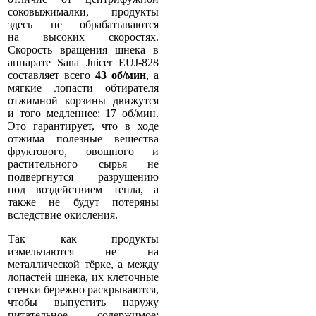
соковыжималки, продукты
здесь не обрабатываются
на высоких скоростях.
Скорость вращения шнека в
аппарате Sana Juicer EUJ-828
составляет всего
43 об/мин
, а
мягкие лопасти обтирателя
отжимной корзины движутся
и того медленнее: 17 об/мин.
Это гарантирует, что в ходе
отжима полезные вещества
фруктового, овощного и
растительного сырья не
подвергнутся разрушению
под воздействием тепла, а
также не будут потеряны
вследствие окисления.
Так как продукты
измельчаются не на
металлической тёрке, а между
лопастей шнека, их клеточные
стенки бережно раскрываются,
чтобы выпустить наружу
питательное содержимое: