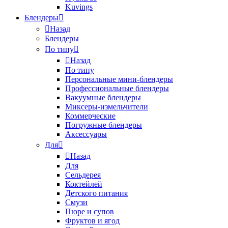
Kuvings
Блендеры
Назад
Блендеры
По типу
Назад
По типу
Персональные мини-блендеры
Профессиональные блендеры
Вакуумные блендеры
Миксеры-измельчители
Коммерческие
Погружные блендеры
Аксессуары
Для
Назад
Для
Сельдерея
Коктейлей
Детского питания
Смузи
Пюре и супов
Фруктов и ягод