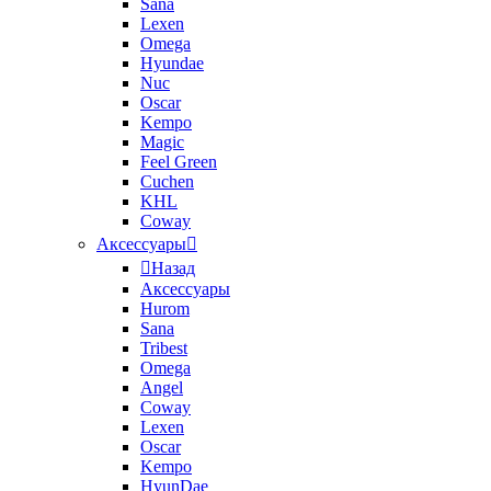
Sana
Lexen
Omega
Hyundae
Nuc
Oscar
Kempo
Magic
Feel Green
Cuchen
KHL
Coway
Аксессуары
Назад
Аксессуары
Hurom
Sana
Tribest
Omega
Angel
Coway
Lexen
Oscar
Kempo
HyunDae