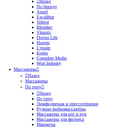
Назад
По бренду
Angel
Excalibur
Tribest
Blendtec
Vitamix
Doctor Life
Hurom
L'equip
Komo
Complete Media
Won Industry
Массажеры
Назад
Массажеры
По типу
Назад
По типу
Лимфодренаж и прессотерапия
Ручные вибромассажёры
Массажеры для ног и рук
Массажеры для фитнеса
Манжеты