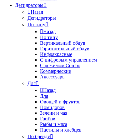
Дегидраторы
Назад
Дегидраторы
По типу
Назад
По типу
Вертикальный обдув
Горизонтальный обдув
Инфракрасные
С цифровым управлением
С режимом Combo
Коммерческие
Аксессуары
Для
Назад
Для
Овощей и фруктов
Помидоров
Зелени и чая
Грибов
Рыбы и мяса
Пастилы и хлебцев
По бренду