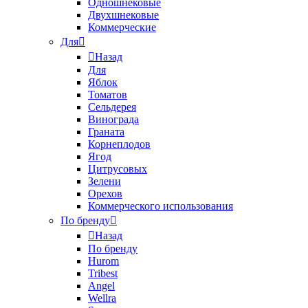
Одношнековые
Двухшнековые
Коммерческие
Для
Назад
Для
Яблок
Томатов
Cельдерея
Винограда
Граната
Корнеплодов
Ягод
Цитрусовых
Зелени
Орехов
Коммерческого использования
По бренду
Назад
По бренду
Hurom
Tribest
Angel
Wellra