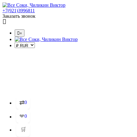
+7(921)3996811
Заказать звонок
=
⇄
0
❤
0
🛒