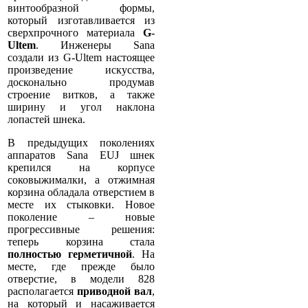
винтообразной формы,
который изготавливается из
сверхпрочного материала
G-
Ultem
. Инженеры Sana
создали из G-Ultem настоящее
произведение искусства,
досконально продумав
строение витков, а также
ширину и угол наклона
лопастей шнека.
В предыдущих поколениях
аппаратов Sana EUJ шнек
крепился на корпусе
соковыжималки, а отжимная
корзина обладала отверстием в
месте их стыковки. Новое
поколение – новые
прогрессивные решения:
теперь корзина стала
полностью герметичной
. На
месте, где прежде было
отверстие, в модели 828
располагается
приводной вал
,
на который и насаживается