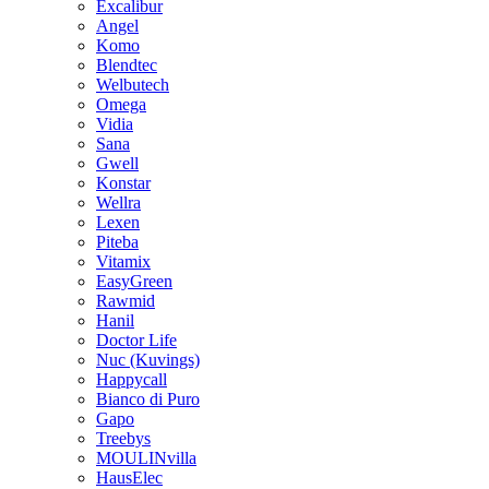
Excalibur
Angel
Komo
Blendtec
Welbutech
Omega
Vidia
Sana
Gwell
Konstar
Wellra
Lexen
Piteba
Vitamix
EasyGreen
Rawmid
Hanil
Doctor Life
Nuc (Kuvings)
Happycall
Bianco di Puro
Gapo
Treebys
MOULINvilla
HausElec