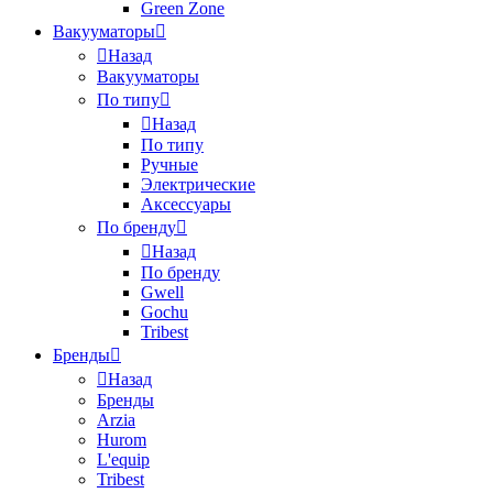
Green Zone
Вакууматоры
Назад
Вакууматоры
По типу
Назад
По типу
Ручные
Электрические
Аксессуары
По бренду
Назад
По бренду
Gwell
Gochu
Tribest
Бренды
Назад
Бренды
Arzia
Hurom
L'equip
Tribest