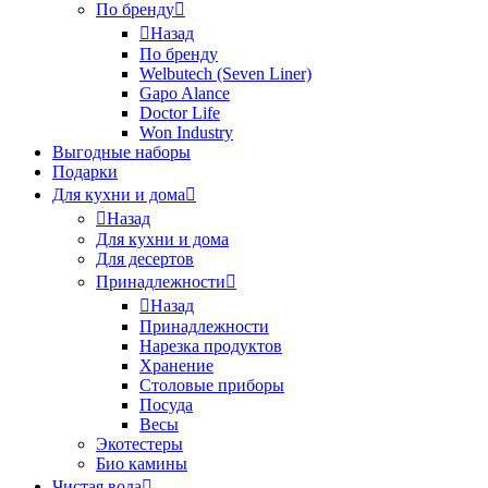
По бренду
Назад
По бренду
Welbutech (Seven Liner)
Gapo Alance
Doctor Life
Won Industry
Выгодные наборы
Подарки
Для кухни и дома
Назад
Для кухни и дома
Для десертов
Принадлежности
Назад
Принадлежности
Нарезка продуктов
Хранение
Столовые приборы
Посуда
Весы
Экотестеры
Био камины
Чистая вода