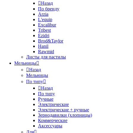
Назад
По бренду
Arzia
L'equip
Excalibur
Tribest
Ezidri
Brod&Taylor
Hanil
Rawmid
Листы для пастилы
Мельницы
Назад
Мельницы
По типу
Назад
По типу
Ручные
Электрические
Электрические + ручные
Зернодавилки (хлопницы)
Коммерческие
Аксессуары
Для