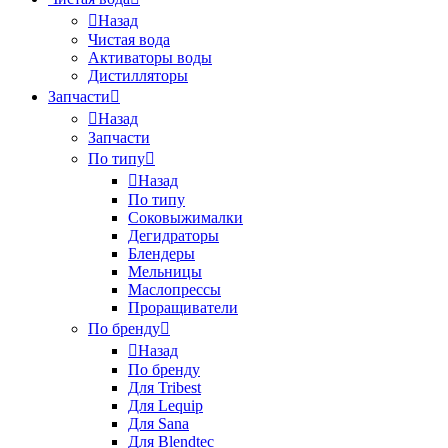
Назад
Чистая вода
Активаторы воды
Дистилляторы
Запчасти
Назад
Запчасти
По типу
Назад
По типу
Соковыжималки
Дегидраторы
Блендеры
Мельницы
Маслопрессы
Проращиватели
По бренду
Назад
По бренду
Для Tribest
Для Lequip
Для Sana
Для Blendtec