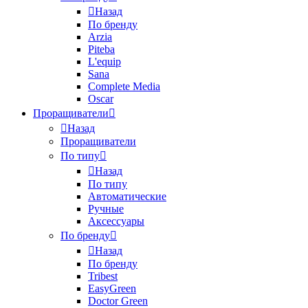
Назад
По бренду
Arzia
Piteba
L'equip
Sana
Complete Media
Oscar
Проращиватели
Назад
Проращиватели
По типу
Назад
По типу
Автоматические
Ручные
Аксессуары
По бренду
Назад
По бренду
Tribest
EasyGreen
Doctor Green