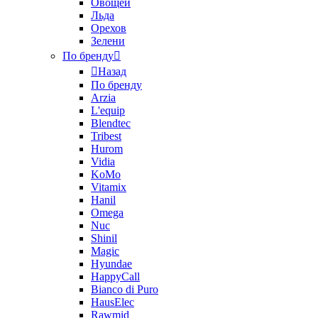
Овощей
Льда
Орехов
Зелени
По бренду
Назад
По бренду
Arzia
L'equip
Blendtec
Tribest
Hurom
Vidia
KoMo
Vitamix
Hanil
Omega
Nuc
Shinil
Magic
Hyundae
HappyCall
Bianco di Puro
HausElec
Rawmid