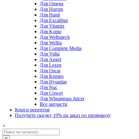
Для Omega
Для Hurom
Для Hanil
Для Excalibur
Для Vitamix
Для Komo
Для Welbutech
Для Wellra
Для Complete Media
Для Vidia
Для Angel
Для Lexen
Для Oscar
Для Kempo
Для Hyundae
Для Nuc
Для Coway
Для Wheatgrass Juicer
Все запчасти
Книги рецептов
Получите скидку 10% на заказ по промокоду
×