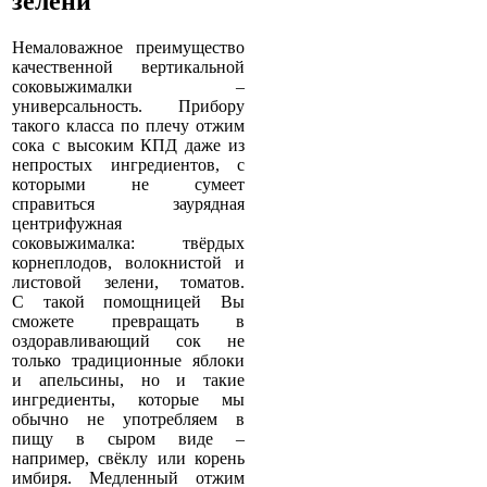
зелени
Немаловажное преимущество
качественной вертикальной
соковыжималки –
универсальность. Прибору
такого класса по плечу отжим
сока с высоким КПД даже из
непростых ингредиентов, с
которыми не сумеет
справиться заурядная
центрифужная
соковыжималка: твёрдых
корнеплодов, волокнистой и
листовой зелени, томатов.
С такой помощницей Вы
сможете превращать в
оздоравливающий сок не
только традиционные яблоки
и апельсины, но и такие
ингредиенты, которые мы
обычно не употребляем в
пищу в сыром виде –
например, свёклу или корень
имбиря. Медленный отжим