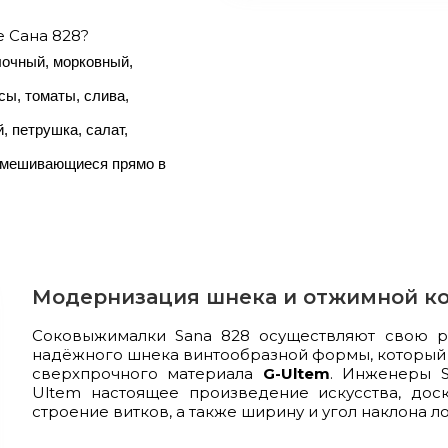
 Сана 828?
лочный, морковный,
сы, томаты, слива,
, петрушка, салат,
 смешивающиеся прямо в
Модернизация шнека и отжимной к
Соковыжималки Sana 828 осуществляют свою 
надёжного шнека винтообразной формы, который 
сверхпрочного материала
G-Ultem
. Инженеры S
Ultem настоящее произведение искусства, дос
строение витков, а также ширину и угол наклона л