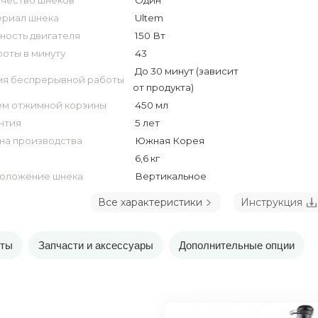
чество шнеков
Один
риал шнека
Ultem
ость двигателя
150 Вт
оты в минуту
43
До 30 минут (зависит
я беспрерывной работы
от продукта)
м отжимной корзины
450 мл
нтия
5 лет
на производства
Южная Корея
6,6 кг
оложение шнека
Вертикальное
Все характеристики
Инструкция
пты
Запчасти и аксессуары
Дополнительные опции
я