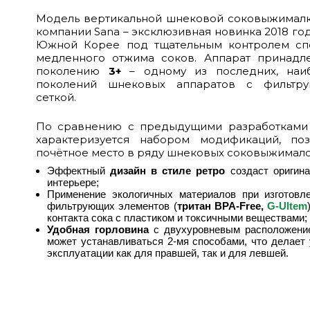
Модель вертикальной шнековой соковыжималк
компании Sana – эксклюзивная новинка 2018 го
Южной Корее под тщательным контролем спе
медленного отжима соков. Аппарат принадл
поколению
3+
– одному из последних, наи
поколений шнековых аппаратов с фильтру
сеткой.
По сравнению с предыдущими разработками 
характеризуется набором модификаций, по
почётное место в ряду шнековых соковыжимало
Эффектный
дизайн в стиле ретро
создаст оригина
интерьере;
Применение экологичных материалов при изготовл
фильтрующих элементов (
тритан BPA-Free,
G-Ultem
контакта сока с пластиком и токсичными веществами;
Удобная горловина
с двухуровневым расположение
может устанавливаться 2-мя способами, что делает
эксплуатации как для правшей, так и для левшей.