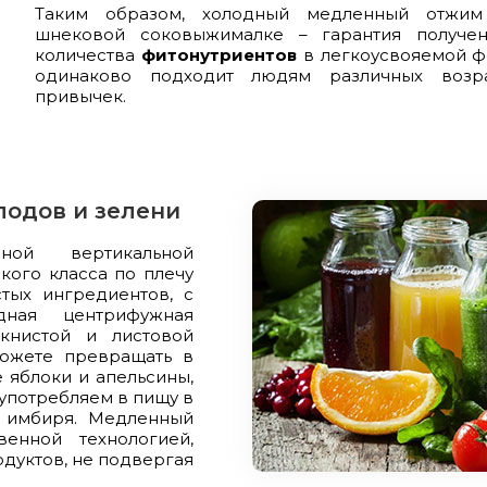
Таким образом, холодный медленный отжим
шнековой соковыжималке – гарантия получен
количества
фитонутриентов
в легкоусвояемой ф
одинаково подходит людям различных возр
привычек.
лодов и зелени
ной вертикальной
кого класса по плечу
ых ингредиентов, с
дная центрифужная
книстой и листовой
можете превращать в
 яблоки и апельсины,
 употребляем в пищу в
 имбиря. Медленный
енной технологией,
дуктов, не подвергая