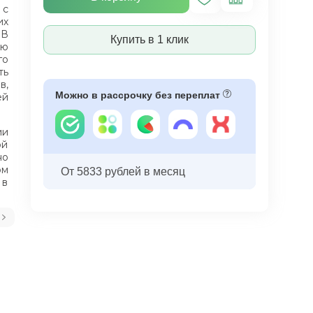
 с
их
 В
Купить в 1 клик
ью
го
ть
в,
Можно в рассрочку без переплат
ей
ии
ой
но
ом
От 5833 рублей в месяц
 в