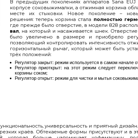
В предыдущих поколениях аппаратов Sana EUJ
корпусе соковыжималки, а отжимная корзина обл
месте их стыковки. Новое поколение – нов
решения: теперь корзина стала
полностью герм
где прежде было отверстие, в модели 828 распол
вал
, на который и насаживается шнек. Отверсти
было увеличено в размере и приобрело регу
позволяющий контролировать интенсивность отж
горизонтальный рычаг, который может быть уст
трёх положений:
Регулятор закрыт: режим используется в самом начале о
Регулятор приоткрыт: на этот режим следует переклю
корзины соком;
Регулятор открыт: режим для чистки и мытья соковыжим
ункциональность, универсальность и приятный дизайн.
 резких краёв. Обтекаемые формы присутствуют и в эт
, которая больше напоминает кофемашину, под