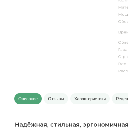
Коли
Мате
Мощн
Обор
Врем
Объё
Гара
Стра
Вес
Расп
Описание
Отзывы
Характеристики
Реце
Надёжная, стильная, эргономична