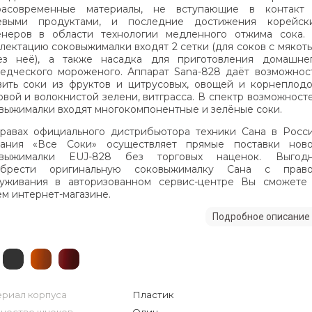
трасовременные материалы, не вступающие в контакт
евыми продуктами, и последние достижения корейск
неров в области технологии медленного отжима сока.
лектацию соковыжималки входят 2 сетки (для соков с мякот
з неё), а также насадка для приготовления домашне
едческого мороженого. Аппарат Sana-828 даёт возможнос
вить соки из фруктов и цитрусовых, овощей и корнеплодо
овой и волокнистой зелени, витграсса. В спектр возможност
выжималки входят многокомпонентные и зелёные соки.
равах официального дистрибьютора техники Сана в Росс
пания «Все Соки» осуществляет прямые поставки нов
овыжималки EUJ-828 без торговых наценок. Выгод
обрести оригинальную соковыжималку Сана с прав
уживания в авторизованном сервис-центре Вы сможете
м интернет-магазине.
Подробное описание
риал корпуса
Пластик