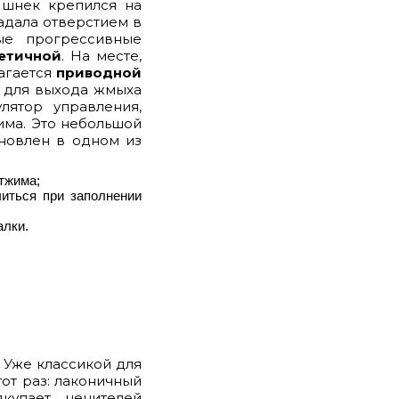
 шнек крепился на
адала отверстием в
ые прогрессивные
етичной
. На месте,
агается
приводной
е для выхода жмыха
лятор управления,
има. Это небольшой
ановлен в одном из
тжима;
читься при заполнении
алки.
 Уже классикой для
от раз: лаконичный
купает ценителей