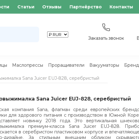
ости
Статьи
Отзывы
Партнёрство
Контакты
Заказать звонок
ицы
Маслопрессы
Проращиватели
Вакууматоры
Бренд
жималка Sana Juicer EUJ-828, серебристый
овыжималка Sana Juicer EUJ-828, серебристый
кая компания Sana, флагман среди европейских бренд
ики для здорового питания с производством в Южной Коре
ставляет новинку 2018 года. Это вертикальная шнеков
выжималка премиум-класса Sana Juicer EUJ-828. Приб
скается в серебристом пластиковом корпусе и впечатляющ
ро-дизайне. За стильным внешним обликом скрывают