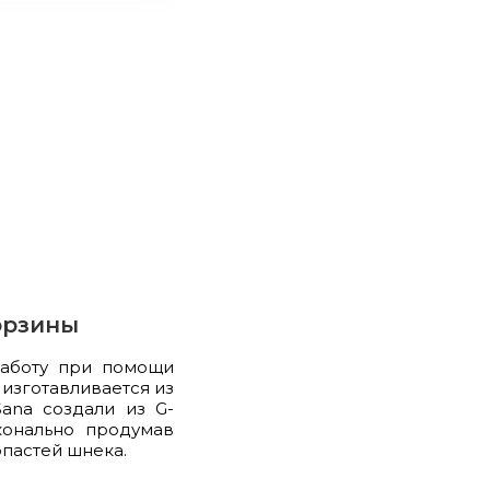
орзины
работу при помощи
изготавливается из
ana создали из G-
конально продумав
опастей шнека.