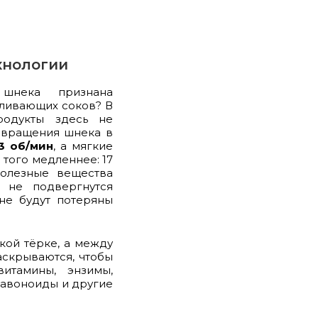
хнологии
 шнека признана
вливающих соков? В
родукты здесь не
ь вращения шнека в
3 об/мин
, а мягкие
того медленнее: 17
полезные вещества
я не подвергнутся
не будут потеряны
кой тёрке, а между
аскрываются, чтобы
витамины, энзимы,
лавоноиды и другие