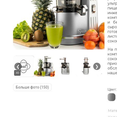
уль
пищ
инже
комп
и бе
сыро
гото
лист
соко
На п
ком
сок
при
❮
❯
обсл
наше
3D
Больше фото (150)
Цвет:
Мате