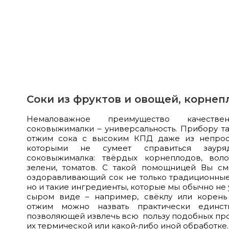
Соки из фруктов и овощей, корнеп
Немаловажное преимущество качествен
соковыжималки – универсальность. Прибору та
отжим сока с высоким КПД даже из непрост
которыми не сумеет справиться зауря
соковыжималка: твёрдых корнеплодов, воло
зелени, томатов. С такой помощницей Вы с
оздоравливающий сок не только традиционные
но и такие ингредиенты, которые мы обычно не
сыром виде – например, свёклу или корень
отжим можно назвать практически единств
позволяющей извлечь всю пользу подобных про
их термической или какой-либо иной обработке.