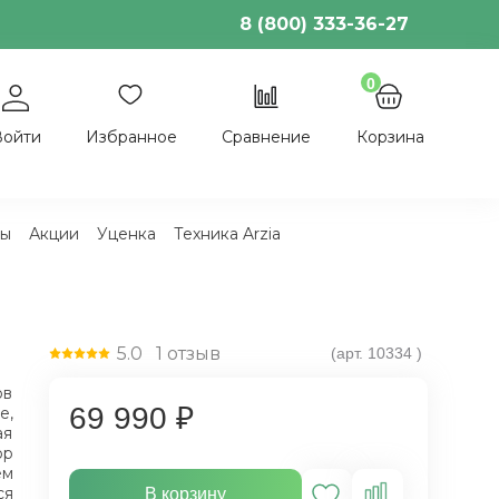
8 (800) 333-36-27
0
Войти
Избранное
Сравнение
Корзина
ы
Акции
Уценка
Техника Arzia
5.0
1
отзыв
(арт.
10334
)
ов
69 990 ₽
е,
ая
ор
ем
ся
В корзину