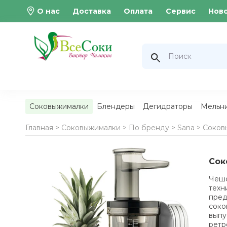
О нас
Доставка
Оплата
Сервис
Нов
Соковыжималки
Блендеры
Дегидраторы
Мельн
Главная >
Соковыжималки
>
По бренду
>
Sana
>
Соковы
Сок
Чешс
техн
пред
соко
выпу
рет