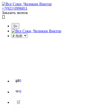
+7(921)3996811
Заказать звонок
=
⇄
0
❤
0
🛒