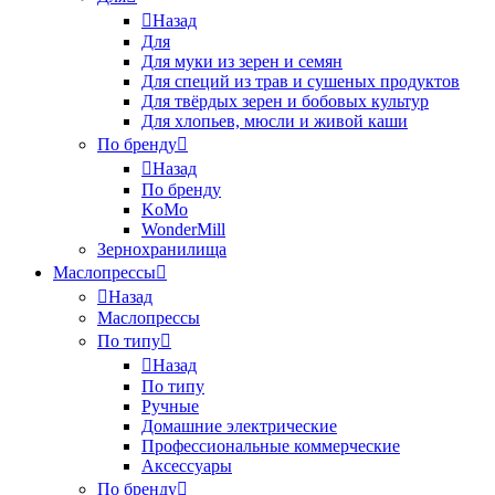
Назад
Для
Для муки из зерен и семян
Для специй из трав и сушеных продуктов
Для твёрдых зерен и бобовых культур
Для хлопьев, мюсли и живой каши
По бренду
Назад
По бренду
KoMo
WonderMill
Зернохранилища
Маслопрессы
Назад
Маслопрессы
По типу
Назад
По типу
Ручные
Домашние электрические
Профессиональные коммерческие
Аксессуары
По бренду