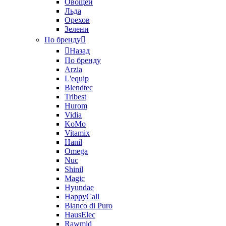
Овощей
Льда
Орехов
Зелени
По бренду
Назад
По бренду
Arzia
L'equip
Blendtec
Tribest
Hurom
Vidia
KoMo
Vitamix
Hanil
Omega
Nuc
Shinil
Magic
Hyundae
HappyCall
Bianco di Puro
HausElec
Rawmid