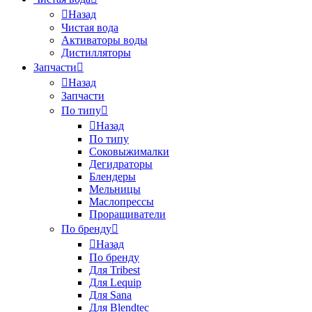
Назад
Чистая вода
Активаторы воды
Дистилляторы
Запчасти
Назад
Запчасти
По типу
Назад
По типу
Соковыжималки
Дегидраторы
Блендеры
Мельницы
Маслопрессы
Проращиватели
По бренду
Назад
По бренду
Для Tribest
Для Lequip
Для Sana
Для Blendtec