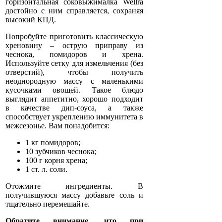
горизонтальная соковыжималка Wellra
достойно с ним справляется, сохраняя
высокий КПД.
Попробуйте приготовить классическую
хреновину – острую приправу из
чеснока, помидоров и хрена.
Используйте сетку для измельчения (без
отверстий), чтобы получить
неоднородную массу с маленькими
кусочками овощей. Такое блюдо
выглядит аппетитно, хорошо подходит
в качестве дип-соуса, а также
способствует укреплению иммунитета в
межсезонье. Вам понадобится:
1 кг помидоров;
10 зубчиков чеснока;
100 г корня хрена;
1 ст. л. соли.
Отожмите ингредиенты. В
получившуюся массу добавьте соль и
тщательно перемешайте.
Обратите внимание, что при