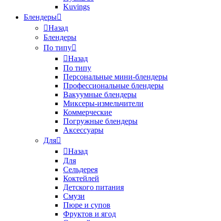
Kuvings
Блендеры
Назад
Блендеры
По типу
Назад
По типу
Персональные мини-блендеры
Профессиональные блендеры
Вакуумные блендеры
Миксеры-измельчители
Коммерческие
Погружные блендеры
Аксессуары
Для
Назад
Для
Сельдерея
Коктейлей
Детского питания
Смузи
Пюре и супов
Фруктов и ягод