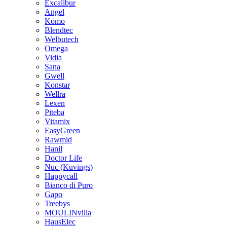
Excalibur
Angel
Komo
Blendtec
Welbutech
Omega
Vidia
Sana
Gwell
Konstar
Wellra
Lexen
Piteba
Vitamix
EasyGreen
Rawmid
Hanil
Doctor Life
Nuc (Kuvings)
Happycall
Bianco di Puro
Gapo
Treebys
MOULINvilla
HausElec