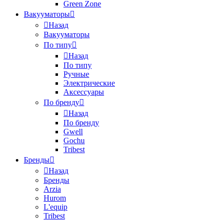
Green Zone
Вакууматоры
Назад
Вакууматоры
По типу
Назад
По типу
Ручные
Электрические
Аксессуары
По бренду
Назад
По бренду
Gwell
Gochu
Tribest
Бренды
Назад
Бренды
Arzia
Hurom
L'equip
Tribest