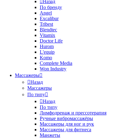
Назад
По бренду
Angel
Excalibur
Tribest
Blendtec
Vitamix
Doctor Life
Hurom
L'equip
Komo
Complete Media
Won Industry
Массажеры
Назад
Массажеры
По типу
Назад
По типу
Лимфодренаж и прессотерапия
Ручные вибромассажёры
Массажеры для ног и рук
Массажеры для фитнеса
Манжеты