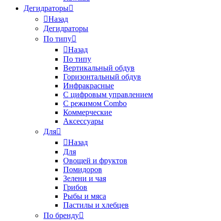
Дегидраторы
Назад
Дегидраторы
По типу
Назад
По типу
Вертикальный обдув
Горизонтальный обдув
Инфракрасные
С цифровым управлением
С режимом Combo
Коммерческие
Аксессуары
Для
Назад
Для
Овощей и фруктов
Помидоров
Зелени и чая
Грибов
Рыбы и мяса
Пастилы и хлебцев
По бренду