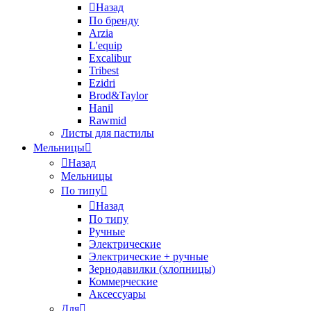
Назад
По бренду
Arzia
L'equip
Excalibur
Tribest
Ezidri
Brod&Taylor
Hanil
Rawmid
Листы для пастилы
Мельницы
Назад
Мельницы
По типу
Назад
По типу
Ручные
Электрические
Электрические + ручные
Зернодавилки (хлопницы)
Коммерческие
Аксессуары
Для