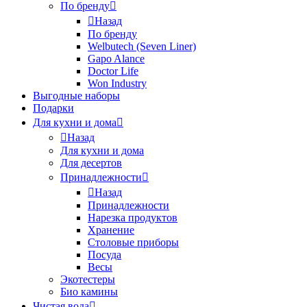
По бренду
Назад
По бренду
Welbutech (Seven Liner)
Gapo Alance
Doctor Life
Won Industry
Выгодные наборы
Подарки
Для кухни и дома
Назад
Для кухни и дома
Для десертов
Принадлежности
Назад
Принадлежности
Нарезка продуктов
Хранение
Столовые приборы
Посуда
Весы
Экотестеры
Био камины
Чистая вода