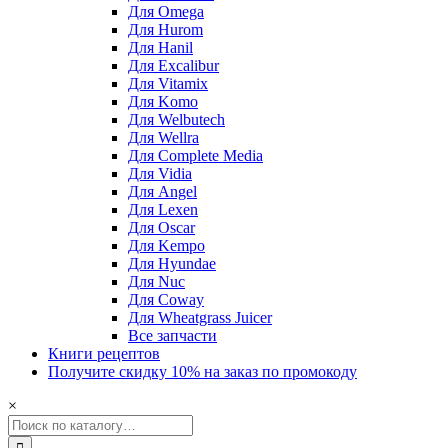
Для Omega
Для Hurom
Для Hanil
Для Excalibur
Для Vitamix
Для Komo
Для Welbutech
Для Wellra
Для Complete Media
Для Vidia
Для Angel
Для Lexen
Для Oscar
Для Kempo
Для Hyundae
Для Nuc
Для Coway
Для Wheatgrass Juicer
Все запчасти
Книги рецептов
Получите скидку 10% на заказ по промокоду
×