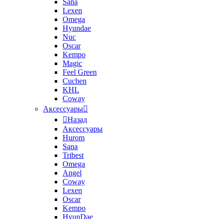
Sana
Lexen
Omega
Hyundae
Nuc
Oscar
Kempo
Magic
Feel Green
Cuchen
KHL
Coway
Аксессуары
Назад
Аксессуары
Hurom
Sana
Tribest
Omega
Angel
Coway
Lexen
Oscar
Kempo
HyunDae