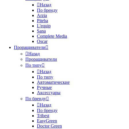
Назад
По бренду
Arzia
Piteba
L'equip
Sana
Complete Media
Oscar
Проращиватели
Назад
Проращиватели
По типу
Назад
По типу
Автоматические
Ручные
Аксессуары
По бренду
Назад
По бренду
Tribest
EasyGreen
Doctor Green