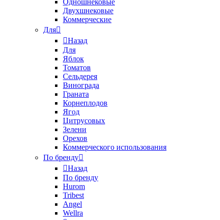
Одношнековые
Двухшнековые
Коммерческие
Для
Назад
Для
Яблок
Томатов
Cельдерея
Винограда
Граната
Корнеплодов
Ягод
Цитрусовых
Зелени
Орехов
Коммерческого использования
По бренду
Назад
По бренду
Hurom
Tribest
Angel
Wellra