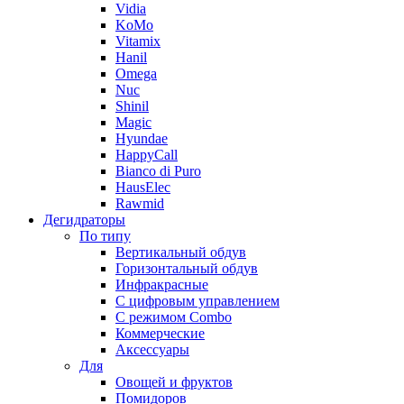
Vidia
KoMo
Vitamix
Hanil
Omega
Nuc
Shinil
Magic
Hyundae
HappyCall
Bianco di Puro
HausElec
Rawmid
Дегидраторы
По типу
Вертикальный обдув
Горизонтальный обдув
Инфракрасные
С цифровым управлением
С режимом Combo
Коммерческие
Аксессуары
Для
Овощей и фруктов
Помидоров