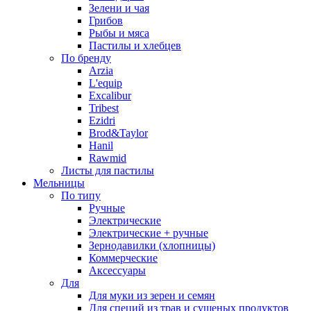
Зелени и чая
Грибов
Рыбы и мяса
Пастилы и хлебцев
По бренду
Arzia
L'equip
Excalibur
Tribest
Ezidri
Brod&Taylor
Hanil
Rawmid
Листы для пастилы
Мельницы
По типу
Ручные
Электрические
Электрические + ручные
Зернодавилки (хлопницы)
Коммерческие
Аксессуары
Для
Для муки из зерен и семян
Для специй из трав и сушеных продуктов