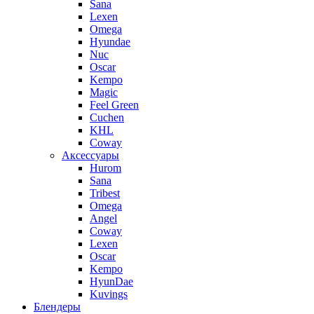
Sana
Lexen
Omega
Hyundae
Nuc
Oscar
Kempo
Magic
Feel Green
Cuchen
KHL
Coway
Аксессуары
Hurom
Sana
Tribest
Omega
Angel
Coway
Lexen
Oscar
Kempo
HyunDae
Kuvings
Блендеры