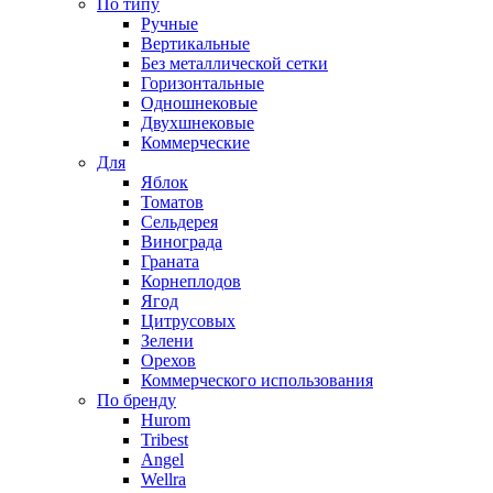
По типу
Ручные
Вертикальные
Без металлической сетки
Горизонтальные
Одношнековые
Двухшнековые
Коммерческие
Для
Яблок
Томатов
Cельдерея
Винограда
Граната
Корнеплодов
Ягод
Цитрусовых
Зелени
Орехов
Коммерческого использования
По бренду
Hurom
Tribest
Angel
Wellra