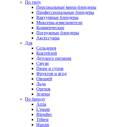
По типу
Персональные мини-блендеры
Профессиональные блендеры
Вакуумные блендеры
Миксеры-измельчители
Коммерческие
Погружные блендеры
Аксессуары
Для
Сельдерея
Коктейлей
Детского питания
Смузи
Пюре и супов
Фруктов и ягод
Овощей
Льда
Орехов
Зелени
По бренду
Arzia
L'equip
Blendtec
Tribest
Hurom