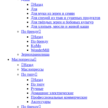
Назад
Для
Для муки из зерен и семян
Для специй из трав и сушеных продуктов
Для твёрдых зерен и бобовых культур
Для хлопьев, мюсли и живой каши
По бренду
Назад
По бренду
KoMo
WonderMill
Зернохранилища
Маслопрессы
Назад
Маслопрессы
По типу
Назад
По типу
Ручные
Домашние электрические
Профессиональные коммерческие
Аксессуары
По бренду