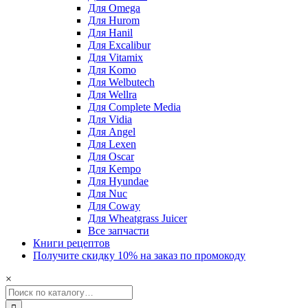
Для Omega
Для Hurom
Для Hanil
Для Excalibur
Для Vitamix
Для Komo
Для Welbutech
Для Wellra
Для Complete Media
Для Vidia
Для Angel
Для Lexen
Для Oscar
Для Kempo
Для Hyundae
Для Nuc
Для Coway
Для Wheatgrass Juicer
Все запчасти
Книги рецептов
Получите скидку 10% на заказ по промокоду
×