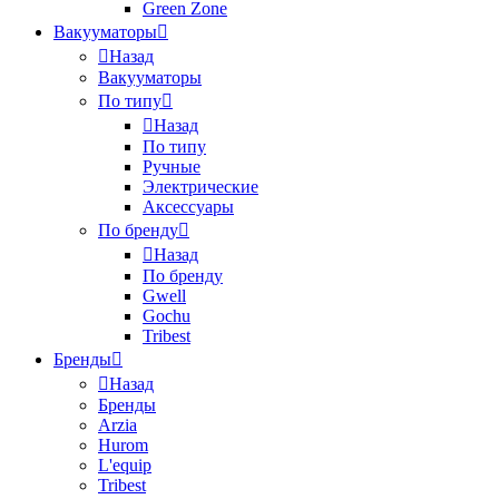
Green Zone
Вакууматоры
Назад
Вакууматоры
По типу
Назад
По типу
Ручные
Электрические
Аксессуары
По бренду
Назад
По бренду
Gwell
Gochu
Tribest
Бренды
Назад
Бренды
Arzia
Hurom
L'equip
Tribest