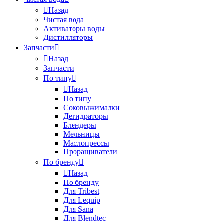
Назад
Чистая вода
Активаторы воды
Дистилляторы
Запчасти
Назад
Запчасти
По типу
Назад
По типу
Соковыжималки
Дегидраторы
Блендеры
Мельницы
Маслопрессы
Проращиватели
По бренду
Назад
По бренду
Для Tribest
Для Lequip
Для Sana
Для Blendtec