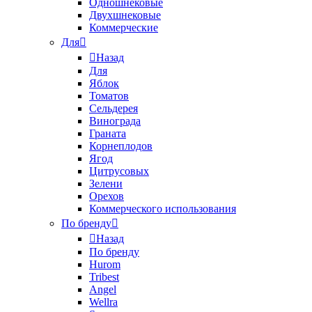
Одношнековые
Двухшнековые
Коммерческие
Для
Назад
Для
Яблок
Томатов
Cельдерея
Винограда
Граната
Корнеплодов
Ягод
Цитрусовых
Зелени
Орехов
Коммерческого использования
По бренду
Назад
По бренду
Hurom
Tribest
Angel
Wellra