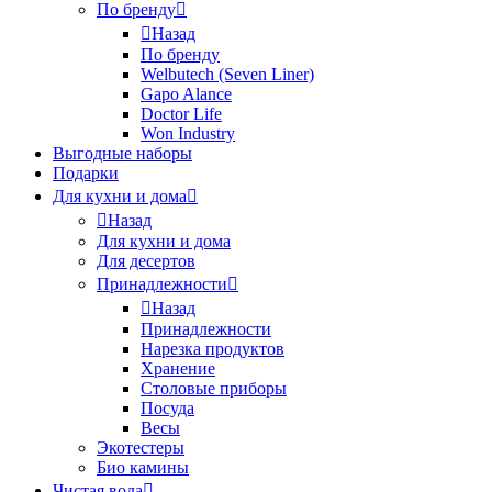
По бренду
Назад
По бренду
Welbutech (Seven Liner)
Gapo Alance
Doctor Life
Won Industry
Выгодные наборы
Подарки
Для кухни и дома
Назад
Для кухни и дома
Для десертов
Принадлежности
Назад
Принадлежности
Нарезка продуктов
Хранение
Столовые приборы
Посуда
Весы
Экотестеры
Био камины
Чистая вода