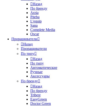
Назад
По бренду
Arzia
Piteba
L'equip
Sana
Complete Media
Oscar
Проращиватели
Назад
Проращиватели
По типу
Назад
По типу
Автоматические
Ручные
Аксессуары
По бренду
Назад
По бренду
Tribest
EasyGreen
Doctor Green