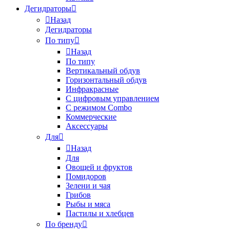
Дегидраторы
Назад
Дегидраторы
По типу
Назад
По типу
Вертикальный обдув
Горизонтальный обдув
Инфракрасные
С цифровым управлением
С режимом Combo
Коммерческие
Аксессуары
Для
Назад
Для
Овощей и фруктов
Помидоров
Зелени и чая
Грибов
Рыбы и мяса
Пастилы и хлебцев
По бренду