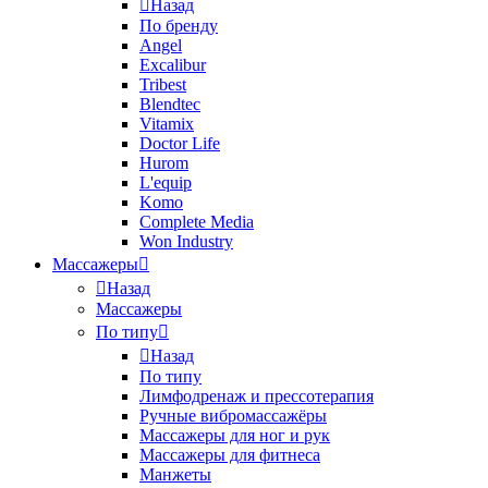
Назад
По бренду
Angel
Excalibur
Tribest
Blendtec
Vitamix
Doctor Life
Hurom
L'equip
Komo
Complete Media
Won Industry
Массажеры
Назад
Массажеры
По типу
Назад
По типу
Лимфодренаж и прессотерапия
Ручные вибромассажёры
Массажеры для ног и рук
Массажеры для фитнеса
Манжеты