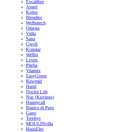
Excalibur
Angel
Komo
Blendtec
Welbutech
Omega
Vidia
Sana
Gwell
Konstar
Wellra
Lexen
Piteba
Vitamix
EasyGreen
Rawmid
Hanil
Doctor Life
Nuc (Kuvings)
Happycall
Bianco di Puro
Gapo
Treebys
MOULINvilla
HausElec