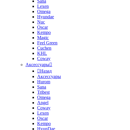
Sana
Lexen
Omega
Hyundae
Nuc
Oscar
Kempo
Magic
Feel Green
Cuchen
KHL
Coway
Аксессуары
Назад
Аксессуары
Hurom
Sana
Tribest
Omega
Angel
Coway
Lexen
Oscar
Kempo
HyunDae