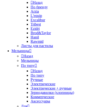
Назад
По бренду
Arzia
L'equip
Excalibur
Tribest
Ezidri
Brod&Taylor
Hanil
Rawmid
Листы для пастилы
Мельницы
Назад
Мельницы
По типу
Назад
По типу
Ручные
Электрические
Электрические + ручные
Зернодавилки (хлопницы)
Коммерческие
Аксессуары
Для