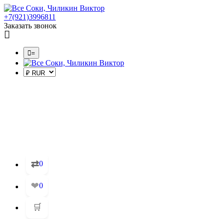
+7(921)3996811
Заказать звонок
=
⇄
0
❤
0
🛒