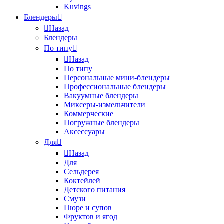
Kuvings
Блендеры
Назад
Блендеры
По типу
Назад
По типу
Персональные мини-блендеры
Профессиональные блендеры
Вакуумные блендеры
Миксеры-измельчители
Коммерческие
Погружные блендеры
Аксессуары
Для
Назад
Для
Сельдерея
Коктейлей
Детского питания
Смузи
Пюре и супов
Фруктов и ягод