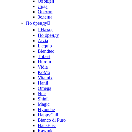
Овощей
Льда
Орехов
Зелени
По бренду
Назад
По бренду
Arzia
L'equip
Blendtec
Tribest
Hurom
Vidia
KoMo
Vitamix
Hanil
Omega
Nuc
Shinil
Magic
Hyundae
HappyCall
Bianco di Puro
HausElec
Rawmid