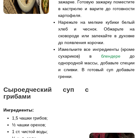
зажарке.
Готовую зажарку поместите
в кастрюлю и варите до готовности
картофеля.
Нарежьте на мелкие кубики белый
хлеб и чеснок. Обжарьте на
сковороде или запекайте в духовке
до появления корочки.
Измельчите все ингредиенты (кроме
сухариков) в
блендере
до
однородной массы, добавьте специи
и сливки. В готовый суп добавьте
гренки.
Сыроедческий суп с
грибами
Ингредиенты:
1,5 чашки грибов;
½ чашки орехов;
1 ст. чистой воды;