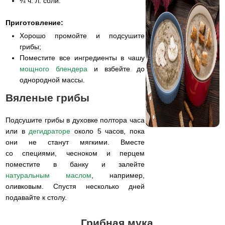
¼ ч. л. соли.
Приготовление:
Хорошо промойте и подсушите
грибы;
Поместите все ингредиенты в чашу
мощного блендера
и взбейте до
однородной массы.
Вяленые грибы
Подсушите грибы в духовке полтора часа
или в
дегидраторе
около 5 часов, пока
они не станут мягкими. Вместе
со специями, чесноком и перцем
поместите в банку и залейте
натуральным маслом
, например,
оливковым. Спустя несколько дней
подавайте к столу.
Грибная мука