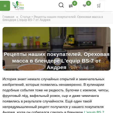
0
0
=
⇄
❤
🛒
Главная
Статьи > Рецепты наших покупателей. Ореховая масса в
блендере L'equip BS-7 от Андрея
Рецепты наших покупателей. Ореховая
масса в блендере L'equip BS-7 от
Андрея
История знает немало случайных открытий и замечательных
изобретений, которые появились ненамеренно. В кулинарии
подобные события тоже не редкость. Булочки с изюмом, чипсы,
фруктовый лёд, вафельный рожок, сыр и даже чимичанга
появились в результате случайности. Ещё один такой
непредумышленный рецепт получился у нашего покупателя
Андрея, когда он собирался сделать в блендере
L'equip BS 7