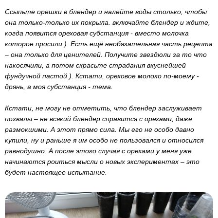
Ссыпьте орешки в блендер и налейте воды столько, чтобы
она только-только их покрыла. включайте блендер и ждите,
когда появится ореховая субстанция - вместо молочка
которое просили ). Есть ещё необязательная часть рецепта
– она только для ценителей. Получите звездюли за то что
накосячили, а потом скрасьте страдания вкуснейшей
фундучной пастой ). Кстати, ореховое молоко по-моему -
дрянь, а моя субстанция - тема.
Кстати, не могу не отметить, что блендер заслуживает
похвалы – не всякий блендер справится с орехами, даже
размокшими. А этот прямо сила. Мы его не особо давно
купили, ну и раньше я им особо не пользовался и относился
равнодушно. А после этого случая с орехами у меня уже
начинаются роиться мысли о новых экспериментах – это
будет настоящее испытание.