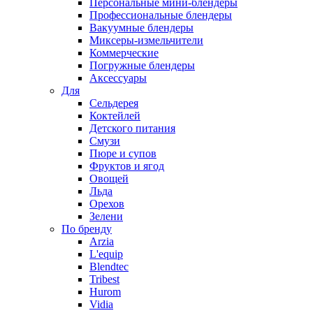
Персональные мини-блендеры
Профессиональные блендеры
Вакуумные блендеры
Миксеры-измельчители
Коммерческие
Погружные блендеры
Аксессуары
Для
Сельдерея
Коктейлей
Детского питания
Смузи
Пюре и супов
Фруктов и ягод
Овощей
Льда
Орехов
Зелени
По бренду
Arzia
L'equip
Blendtec
Tribest
Hurom
Vidia