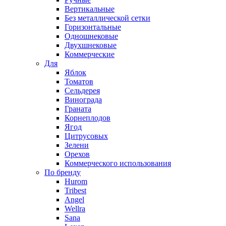
Вертикальные
Без металлической сетки
Горизонтальные
Одношнековые
Двухшнековые
Коммерческие
Для
Яблок
Томатов
Cельдерея
Винограда
Граната
Корнеплодов
Ягод
Цитрусовых
Зелени
Орехов
Коммерческого использования
По бренду
Hurom
Tribest
Angel
Wellra
Sana