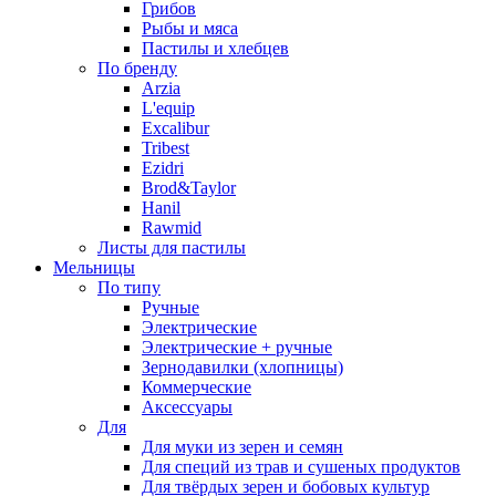
Грибов
Рыбы и мяса
Пастилы и хлебцев
По бренду
Arzia
L'equip
Excalibur
Tribest
Ezidri
Brod&Taylor
Hanil
Rawmid
Листы для пастилы
Мельницы
По типу
Ручные
Электрические
Электрические + ручные
Зернодавилки (хлопницы)
Коммерческие
Аксессуары
Для
Для муки из зерен и семян
Для специй из трав и сушеных продуктов
Для твёрдых зерен и бобовых культур