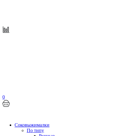
0
Соковыжималки
По типу
Ручные