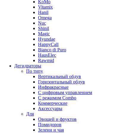
KoMo
Vitamix
Hanil
Omega
Nuc
Shinil
Magic
Hyundae
HappyCall
Bianco di Puro
HausElec
Rawmid
Дегидраторы
По типу
Вертикальный обдув
Горизонтальный обдув
Инфракрасные
С цифровым управлением
С режимом Combo
Коммерческие
Аксессуары
Для
Овощей и фруктов
Помидоров
Зелени и чая