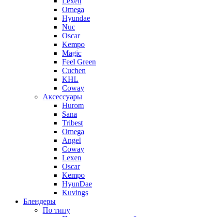
Lexen
Omega
Hyundae
Nuc
Oscar
Kempo
Magic
Feel Green
Cuchen
KHL
Coway
Аксессуары
Hurom
Sana
Tribest
Omega
Angel
Coway
Lexen
Oscar
Kempo
HyunDae
Kuvings
Блендеры
По типу