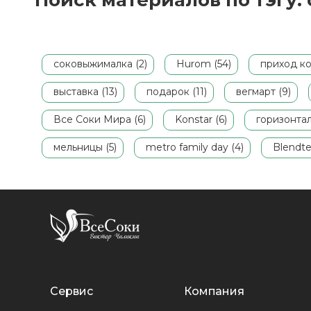
Поиск материалов по тэгу
соковыжималка (2)
Hurom (54)
приход ко
выставка (13)
подарок (11)
вегмарт (9)
Все Соки Мира (6)
Konstar (6)
горизонта
мельницы (5)
metro family day (4)
Blendte
Сервис
Компания