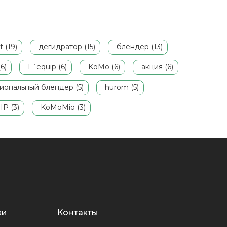
t (19)
дегидратор (15)
блендер (13)
6)
L`equip (6)
KoMo (6)
акция (6)
иональный блендер (5)
hurom (5)
P (3)
KoMoMio (3)
ки
Контакты