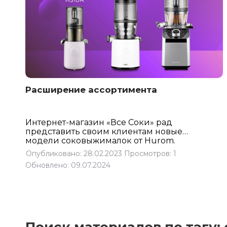
Расширение ассортимента
Интернет-магазин «Все Соки» рад
представить своим клиентам новые
модели соковыжималок от Hurom.
Теперь в ассортименте магазина
Опубликовано: 28.02.2023
Просмотров: 1
появились H320N,
H310A
и
M100
–
Обновлено: 09.07.2024
усовершенствованные и надежные
модели для приготовления
свежевыжатых соков, орехового молока,
сорбетов и многого другого.