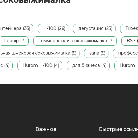
: соковыжималка
соковыжималки Хюром, на белую
соковыжималку H-100 будет
действовать расширенная 5-летняя
гарантия.
нтейнера (35)
H-100 (26)
дегустация (23)
Tribes
Lequip (7)
коммерческая соковыжималка (7)
BS7 (
льная шнековая соковыжималка (5)
sana (5)
професс
c (4)
Hurom H-100 (4)
для бизнеса (4)
Hurom H
Важное
Быстрые ссыл