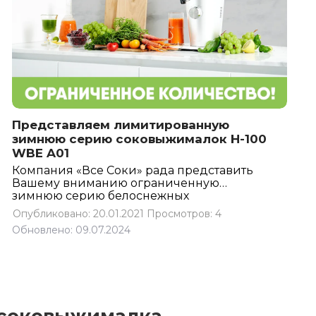
Представляем лимитированную
зимнюю серию соковыжималок H-100
WBE A01
Компания «Все Соки» рада представить
Вашему вниманию ограниченную
зимнюю серию белоснежных
соковыжималок H-100 от
Опубликовано: 20.01.2021
Просмотров: 4
южнокорейской компании Hurom.
Обновлено: 09.07.2024
Новых поставок этой модели в белом
цвете больше не будет: компания сняла
её с производства. Успейте купить
белую соковыжималку Hurom H-100 из
лимитированной коллекции WBEA01 –
на нашем складе осталось уже меньше
ста штук! Как и на все остальные