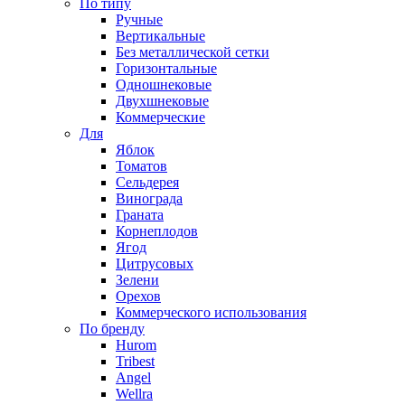
По типу
Ручные
Вертикальные
Без металлической сетки
Горизонтальные
Одношнековые
Двухшнековые
Коммерческие
Для
Яблок
Томатов
Cельдерея
Винограда
Граната
Корнеплодов
Ягод
Цитрусовых
Зелени
Орехов
Коммерческого использования
По бренду
Hurom
Tribest
Angel
Wellra