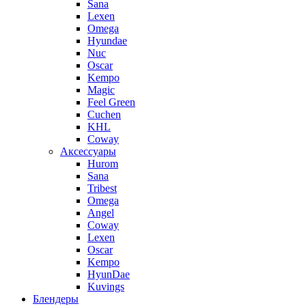
Sana
Lexen
Omega
Hyundae
Nuc
Oscar
Kempo
Magic
Feel Green
Cuchen
KHL
Coway
Аксессуары
Hurom
Sana
Tribest
Omega
Angel
Coway
Lexen
Oscar
Kempo
HyunDae
Kuvings
Блендеры