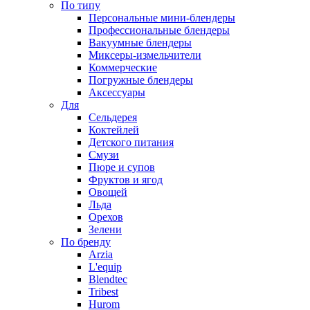
По типу
Персональные мини-блендеры
Профессиональные блендеры
Вакуумные блендеры
Миксеры-измельчители
Коммерческие
Погружные блендеры
Аксессуары
Для
Сельдерея
Коктейлей
Детского питания
Смузи
Пюре и супов
Фруктов и ягод
Овощей
Льда
Орехов
Зелени
По бренду
Arzia
L'equip
Blendtec
Tribest
Hurom