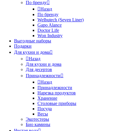
По бренду
Назад
По бренду
Welbutech (Seven Liner)
Gapo Alance
Doctor Life
Won Industry
Выгодные наборы
Подарки
Для кухни и дома
Назад
Для кухни и дома
Для десертов
Принадлежности
Назад
Принадлежности
Нарезка продуктов
Хранение
Столовые приборы
Посуда
Весы
Экотестеры
Био камины
Чистая вода