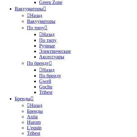
Green Zone
Вакууматоры
Назад
Вакууматоры
По типу
Назад
По типу
Ручные
Электрические
Аксессуары
По бренду
Назад
По бренду
Gwell
Gochu
Tribest
Бренды
Назад
Бренды
Arzia
Hurom
L'equip
Tribest