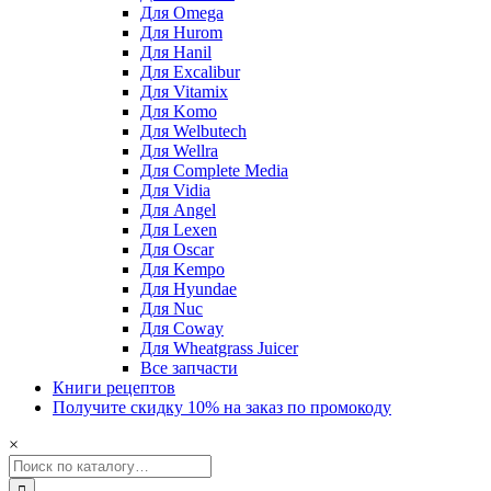
Для Omega
Для Hurom
Для Hanil
Для Excalibur
Для Vitamix
Для Komo
Для Welbutech
Для Wellra
Для Complete Media
Для Vidia
Для Angel
Для Lexen
Для Oscar
Для Kempo
Для Hyundae
Для Nuc
Для Coway
Для Wheatgrass Juicer
Все запчасти
Книги рецептов
Получите скидку 10% на заказ по промокоду
×