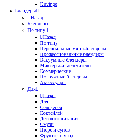
Kuvings
Блендеры
Назад
Блендеры
По типу
Назад
По типу
Персональные мини-блендеры
Профессиональные блендеры
Вакуумные блендеры
Миксеры-измельчители
Коммерческие
Погружные блендеры
Аксессуары
Для
Назад
Для
Сельдерея
Коктейлей
Детского питания
Смузи
Пюре и супов
Фруктов и ягод