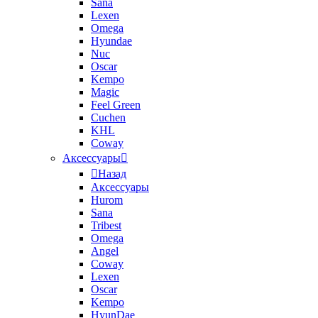
Sana
Lexen
Omega
Hyundae
Nuc
Oscar
Kempo
Magic
Feel Green
Cuchen
KHL
Coway
Аксессуары
Назад
Аксессуары
Hurom
Sana
Tribest
Omega
Angel
Coway
Lexen
Oscar
Kempo
HyunDae