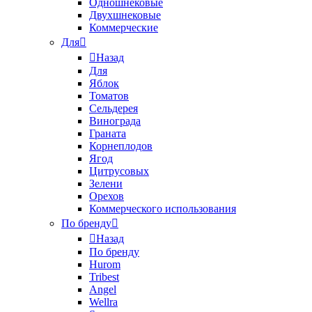
Одношнековые
Двухшнековые
Коммерческие
Для
Назад
Для
Яблок
Томатов
Cельдерея
Винограда
Граната
Корнеплодов
Ягод
Цитрусовых
Зелени
Орехов
Коммерческого использования
По бренду
Назад
По бренду
Hurom
Tribest
Angel
Wellra