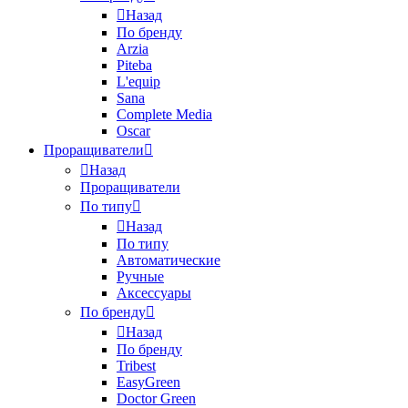
Назад
По бренду
Arzia
Piteba
L'equip
Sana
Complete Media
Oscar
Проращиватели
Назад
Проращиватели
По типу
Назад
По типу
Автоматические
Ручные
Аксессуары
По бренду
Назад
По бренду
Tribest
EasyGreen
Doctor Green