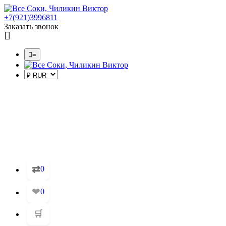
+7(921)3996811
Заказать звонок
=
⇄
0
❤
0
🛒