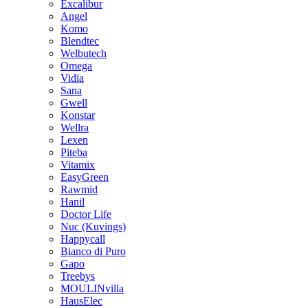
Excalibur
Angel
Komo
Blendtec
Welbutech
Omega
Vidia
Sana
Gwell
Konstar
Wellra
Lexen
Piteba
Vitamix
EasyGreen
Rawmid
Hanil
Doctor Life
Nuc (Kuvings)
Happycall
Bianco di Puro
Gapo
Treebys
MOULINvilla
HausElec