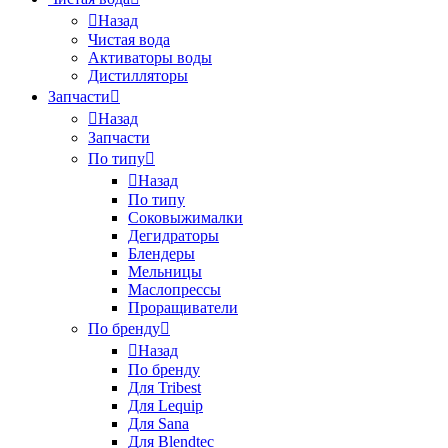
Назад
Чистая вода
Активаторы воды
Дистилляторы
Запчасти
Назад
Запчасти
По типу
Назад
По типу
Соковыжималки
Дегидраторы
Блендеры
Мельницы
Маслопрессы
Проращиватели
По бренду
Назад
По бренду
Для Tribest
Для Lequip
Для Sana
Для Blendtec