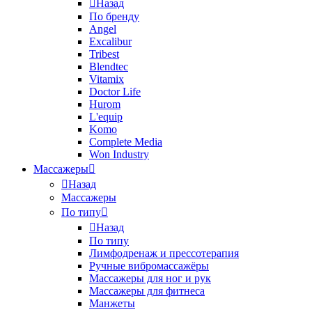
Назад
По бренду
Angel
Excalibur
Tribest
Blendtec
Vitamix
Doctor Life
Hurom
L'equip
Komo
Complete Media
Won Industry
Массажеры
Назад
Массажеры
По типу
Назад
По типу
Лимфодренаж и прессотерапия
Ручные вибромассажёры
Массажеры для ног и рук
Массажеры для фитнеса
Манжеты