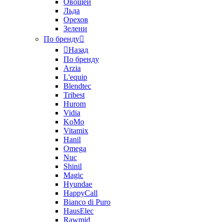
Овощей
Льда
Орехов
Зелени
По бренду
Назад
По бренду
Arzia
L'equip
Blendtec
Tribest
Hurom
Vidia
KoMo
Vitamix
Hanil
Omega
Nuc
Shinil
Magic
Hyundae
HappyCall
Bianco di Puro
HausElec
Rawmid