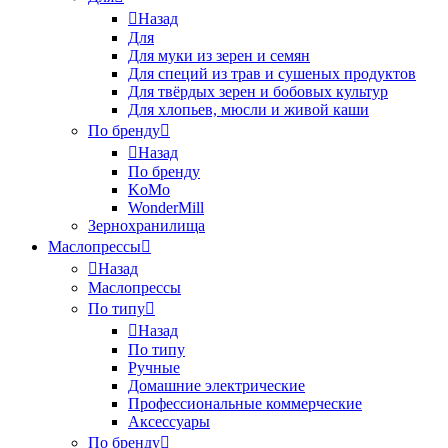
Назад
Для
Для муки из зерен и семян
Для специй из трав и сушеных продуктов
Для твёрдых зерен и бобовых культур
Для хлопьев, мюсли и живой каши
По бренду
Назад
По бренду
KoMo
WonderMill
Зернохранилища
Маслопрессы
Назад
Маслопрессы
По типу
Назад
По типу
Ручные
Домашние электрические
Профессиональные коммерческие
Аксессуары
По бренду