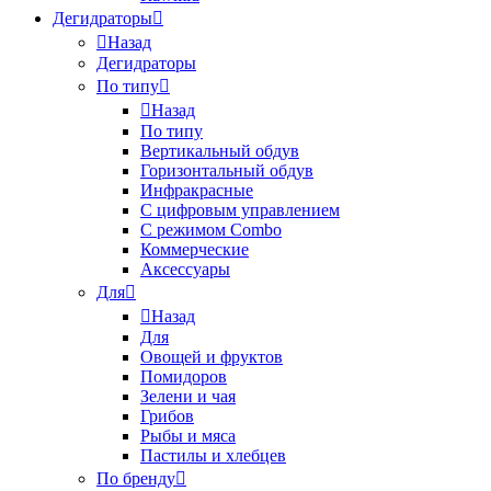
Дегидраторы
Назад
Дегидраторы
По типу
Назад
По типу
Вертикальный обдув
Горизонтальный обдув
Инфракрасные
С цифровым управлением
С режимом Combo
Коммерческие
Аксессуары
Для
Назад
Для
Овощей и фруктов
Помидоров
Зелени и чая
Грибов
Рыбы и мяса
Пастилы и хлебцев
По бренду