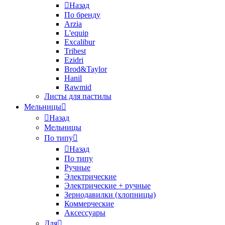
Назад
По бренду
Arzia
L'equip
Excalibur
Tribest
Ezidri
Brod&Taylor
Hanil
Rawmid
Листы для пастилы
Мельницы
Назад
Мельницы
По типу
Назад
По типу
Ручные
Электрические
Электрические + ручные
Зернодавилки (хлопницы)
Коммерческие
Аксессуары
Для