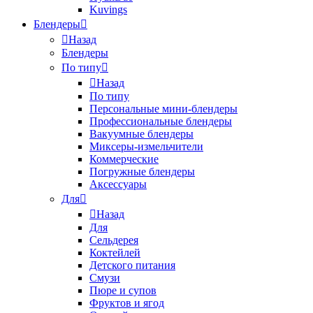
Kuvings
Блендеры
Назад
Блендеры
По типу
Назад
По типу
Персональные мини-блендеры
Профессиональные блендеры
Вакуумные блендеры
Миксеры-измельчители
Коммерческие
Погружные блендеры
Аксессуары
Для
Назад
Для
Сельдерея
Коктейлей
Детского питания
Смузи
Пюре и супов
Фруктов и ягод