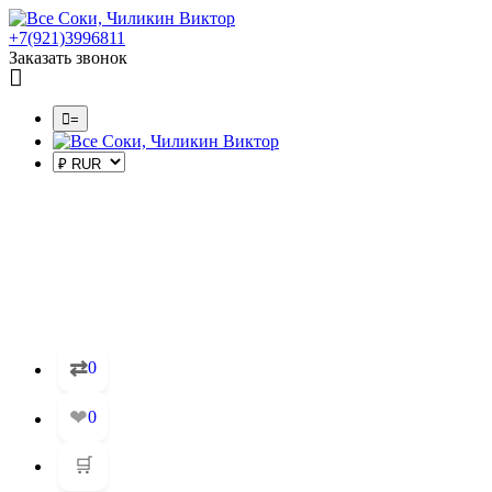
+7(921)3996811
Заказать звонок
=
⇄
0
❤
0
🛒