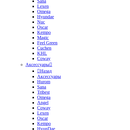
Sana
Lexen
Omega
Hyundae
Nuc
Oscar
Kempo
Magic
Feel Green
Cuchen
KHL
Coway
Аксессуары
Назад
Аксессуары
Hurom
Sana
Tribest
Omega
Angel
Coway
Lexen
Oscar
Kempo
HyunDae