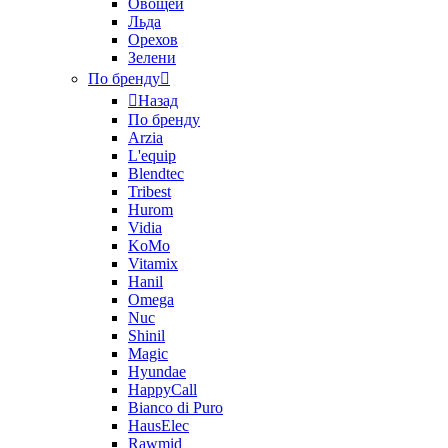
Овощей
Льда
Орехов
Зелени
По бренду
Назад
По бренду
Arzia
L'equip
Blendtec
Tribest
Hurom
Vidia
KoMo
Vitamix
Hanil
Omega
Nuc
Shinil
Magic
Hyundae
HappyCall
Bianco di Puro
HausElec
Rawmid