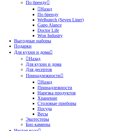
По бренду
Назад
По бренду
Welbutech (Seven Liner)
Gapo Alance
Doctor Life
Won Industry
Выгодные наборы
Подарки
Для кухни и дома
Назад
Для кухни и дома
Для десертов
Принадлежности
Назад
Принадлежности
Нарезка продуктов
Хранение
Столовые приборы
Посуда
Весы
Экотестеры
Био камины
Чистая вода