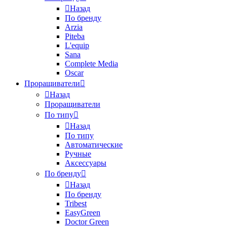
Назад
По бренду
Arzia
Piteba
L'equip
Sana
Complete Media
Oscar
Проращиватели
Назад
Проращиватели
По типу
Назад
По типу
Автоматические
Ручные
Аксессуары
По бренду
Назад
По бренду
Tribest
EasyGreen
Doctor Green