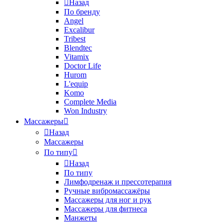
Назад
По бренду
Angel
Excalibur
Tribest
Blendtec
Vitamix
Doctor Life
Hurom
L'equip
Komo
Complete Media
Won Industry
Массажеры
Назад
Массажеры
По типу
Назад
По типу
Лимфодренаж и прессотерапия
Ручные вибромассажёры
Массажеры для ног и рук
Массажеры для фитнеса
Манжеты