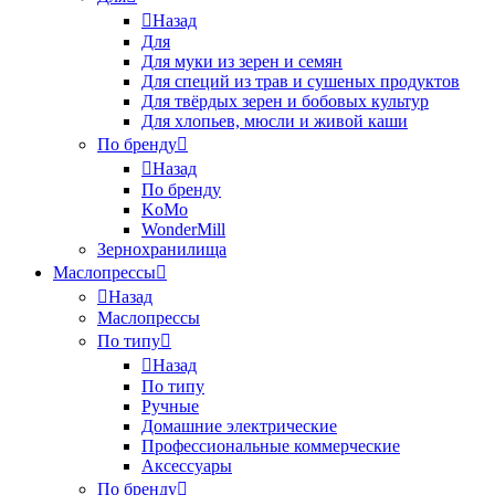
Назад
Для
Для муки из зерен и семян
Для специй из трав и сушеных продуктов
Для твёрдых зерен и бобовых культур
Для хлопьев, мюсли и живой каши
По бренду
Назад
По бренду
KoMo
WonderMill
Зернохранилища
Маслопрессы
Назад
Маслопрессы
По типу
Назад
По типу
Ручные
Домашние электрические
Профессиональные коммерческие
Аксессуары
По бренду