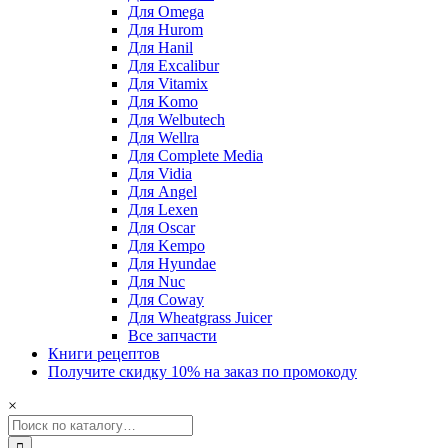
Для Omega
Для Hurom
Для Hanil
Для Excalibur
Для Vitamix
Для Komo
Для Welbutech
Для Wellra
Для Complete Media
Для Vidia
Для Angel
Для Lexen
Для Oscar
Для Kempo
Для Hyundae
Для Nuc
Для Coway
Для Wheatgrass Juicer
Все запчасти
Книги рецептов
Получите скидку 10% на заказ по промокоду
×