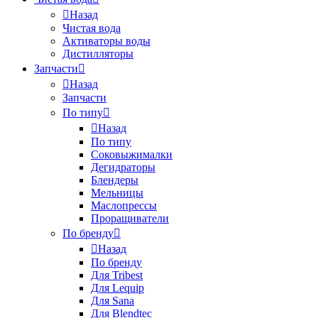
Назад
Чистая вода
Активаторы воды
Дистилляторы
Запчасти
Назад
Запчасти
По типу
Назад
По типу
Соковыжималки
Дегидраторы
Блендеры
Мельницы
Маслопрессы
Проращиватели
По бренду
Назад
По бренду
Для Tribest
Для Lequip
Для Sana
Для Blendtec