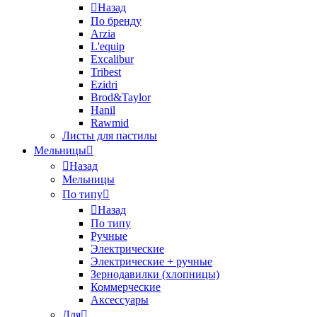
Назад
По бренду
Arzia
L'equip
Excalibur
Tribest
Ezidri
Brod&Taylor
Hanil
Rawmid
Листы для пастилы
Мельницы
Назад
Мельницы
По типу
Назад
По типу
Ручные
Электрические
Электрические + ручные
Зернодавилки (хлопницы)
Коммерческие
Аксессуары
Для