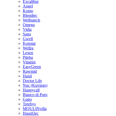
Excalibur
Angel
Komo
Blendtec
Welbutech
Omega
Vidia
Sana
Gwell
Konstar
Wellra
Lexen
Piteba
Vitamix
EasyGreen
Rawmid
Hanil
Doctor Life
Nuc (Kuvings)
Happycall
Bianco di Puro
Gapo
Treebys
MOULINvilla
HausElec