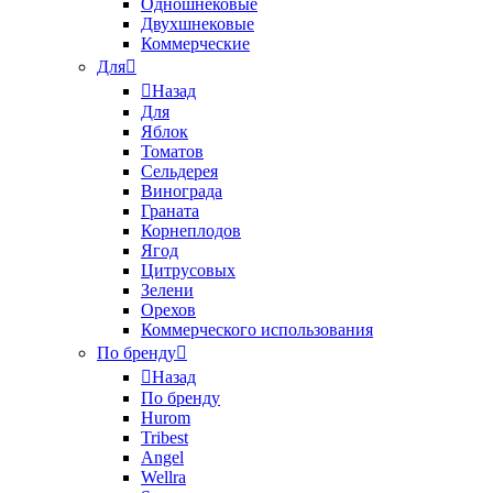
Одношнековые
Двухшнековые
Коммерческие
Для
Назад
Для
Яблок
Томатов
Cельдерея
Винограда
Граната
Корнеплодов
Ягод
Цитрусовых
Зелени
Орехов
Коммерческого использования
По бренду
Назад
По бренду
Hurom
Tribest
Angel
Wellra