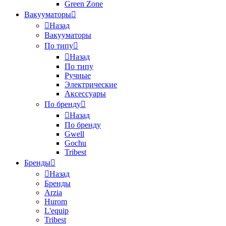
Green Zone
Вакууматоры
Назад
Вакууматоры
По типу
Назад
По типу
Ручные
Электрические
Аксессуары
По бренду
Назад
По бренду
Gwell
Gochu
Tribest
Бренды
Назад
Бренды
Arzia
Hurom
L'equip
Tribest