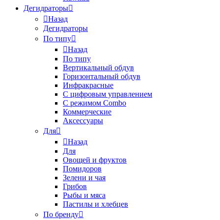
Дегидраторы
Назад
Дегидраторы
По типу
Назад
По типу
Вертикальный обдув
Горизонтальный обдув
Инфракрасные
С цифровым управлением
С режимом Combo
Коммерческие
Аксессуары
Для
Назад
Для
Овощей и фруктов
Помидоров
Зелени и чая
Грибов
Рыбы и мяса
Пастилы и хлебцев
По бренду