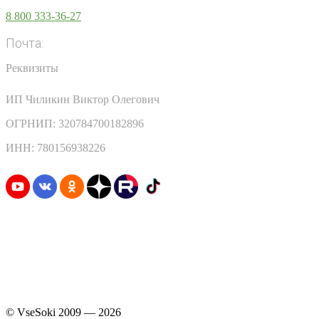
8 800 333-36-27
Почта:
info@vsesoki.com
Реквизиты
ИП Чиликин Виктор Олегович
ОГРНИП: 320784700182896
ИНН: 780156938226
Узнавайте первыми о скидках и акциях
© VseSoki 2009 — 2026