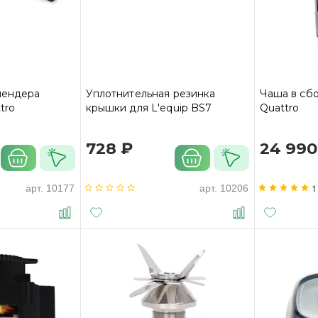
лендера
Уплотнительная резинка
Чаша в сбо
tro
крышки для L'equip BS7
Quattro
728 ₽
24 990
1
арт.
10177
арт.
10206