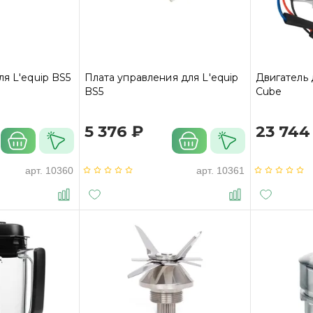
ля L'equip BS5
Плата управления для L'equip
Двигатель 
BS5
Cube
5 376 ₽
23 744
арт.
10360
арт.
10361