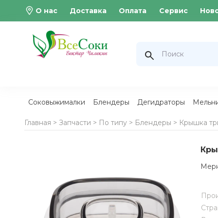
О нас
Доставка
Оплата
Сервис
Нов
Соковыжималки
Блендеры
Дегидраторы
Мельн
Главная >
Запчасти
>
По типу
>
Блендеры
>
Крышка тр
Кры
Мерн
Прои
Стра