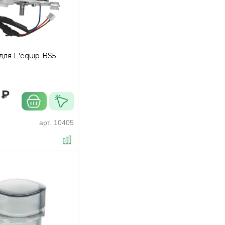
для L'equip BS5
 ₽
арт.
10405