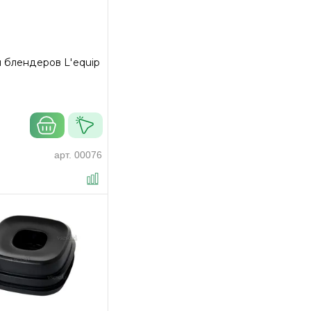
 блендеров L'equip
арт.
00076