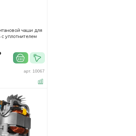
итановой чаши для
5 c уплотнителем
₽
арт.
10067