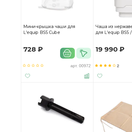
Мини-крышка чаши для
Чаша из нержав
L'equip BS5 Cube
для L'equip BS5 
728 ₽
19 990 ₽
2
арт.
00972