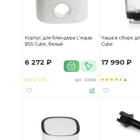
Корпус для блендера L'equip
Чаша в сборе дл
BS5 Cube, белый
Cube
6 272 ₽
17 990 ₽
4
арт.
10466