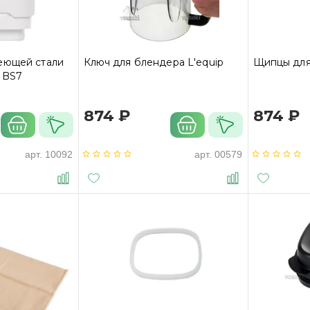
еющей стали
Ключ для блендера L'equip
Щипцы для
/ BS7
874 ₽
874 ₽
арт.
10092
арт.
00579