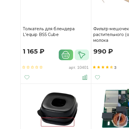
Толкатель для блендера
Фильтр-мешочек
L'equip BS5 Cube
растительного (
молока
1 165 ₽
990 ₽
3
арт.
10401