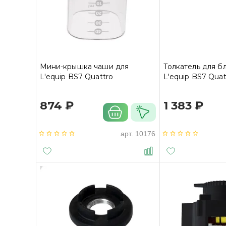
Мини-крышка чаши для
Толкатель для б
L'equip BS7 Quattro
L'equip BS7 Quat
874 ₽
1 383 ₽
арт.
10176