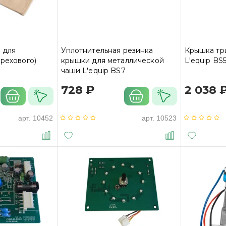
 для
Уплотнительная резинка
Крышка тр
орехового)
крышки для металлической
L'equip BS
чаши L'equip BS7
728 ₽
2 038 
арт.
10452
арт.
10523