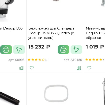
я L'equip BS5
Блок ножей для блендера
Мини-крыш
L'equip BS7/BS5 Quattro (с
L'equip BS
уплотнителем)
образца)
15 232 ₽
1 019 ₽
2
1
арт.
00995
арт.
A10180