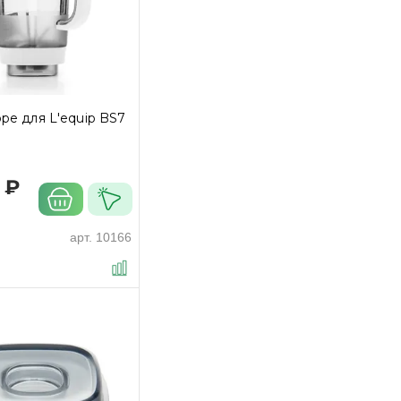
ре для L'equip BS7
 ₽
арт.
10166