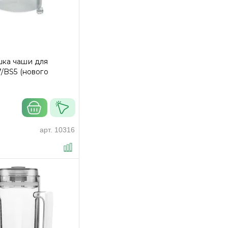
ка чаши для
7/BS5 (нового
арт.
10316