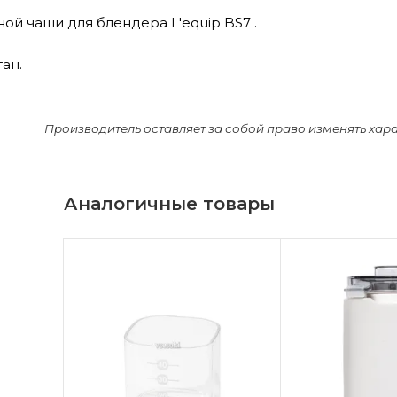
ой чаши для блендера L'equip BS7 .
ан.
Производитель оставляет за собой право изменять хар
Аналогичные товары