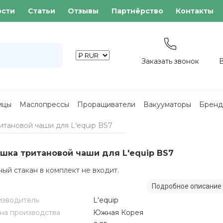
ости
Статьи
Отзывы
Партнёрство
Контакты
Заказать звонок
ицы
Маслопрессы
Проращиватели
Вакууматоры
Бренд
итановой чаши для L'equip BS7
шка тритановой чаши для L'equip BS7
ый стакан в комплект не входит.
Подробное описание
зводитель
L'equip
на производства
Южная Корея