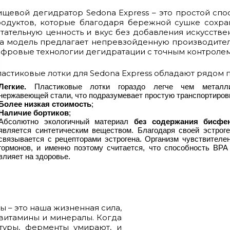
щевой дегидратор Sedona Express – это простой сп
одуктов, которые благодаря бережной сушке сохра
тательную ценность и вкус без добавления искусстве
а модель предлагает непревзойденную производите
фровые технологии дегидратации с точным контроле
астиковые лотки для Sedona Express обладают рядом 
Легкие.
Пластиковые лотки гораздо легче чем металл
нержавеющей стали, что подразумевает простую транспортиров
Более низкая стоимость
;
Наличие бортиков
;
Абсолютно экологичный материал
без содержания бисфе
является синтетическим веществом. Благодаря своей эстрог
связывается с рецепторами эстрогена. Организм чувствителе
гормонов, и именно поэтому считается, что способность ВРА
влияет на здоровье.
 – это наша жизненная сила,
 витамины и минералы. Когда
туры, ферменты умирают, и