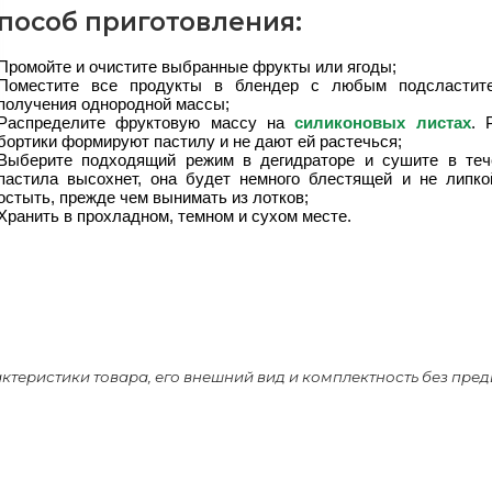
пособ приготовления:
Промойте и очистите выбранные фрукты или ягоды;
Поместите все продукты в блендер с любым подсластит
получения однородной массы;
Распределите фруктовую массу на
силиконовых листах
. 
бортики формируют пастилу и не дают ей растечься;
Выберите подходящий режим в дегидраторе и сушите в тече
пастила высохнет, она будет немного блестящей и не липко
остыть, прежде чем вынимать из лотков;
Хранить в прохладном, темном и сухом месте.
актеристики товара, его внешний вид и комплектность без пре