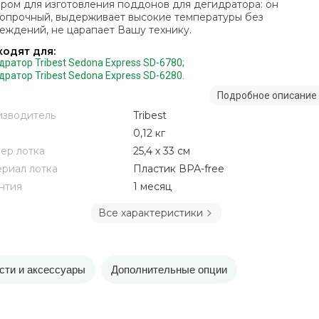
ром для изготовления поддонов для дегидратора: он
опрочный, выдерживает высокие температуры без
еждений, не царапает Вашу технику.
одят для:
ратор Tribest Sedona Express SD-6780;
ратор Tribest Sedona Express SD-6280.
Подробное описание
зводитель
Tribest
0,12 кг
ер лотка
25,4 х 33 см
риал лотка
Пластик ВРА-free
нтия
1 месяц
Все характеристики
сти и аксессуары
Дополнительные опции