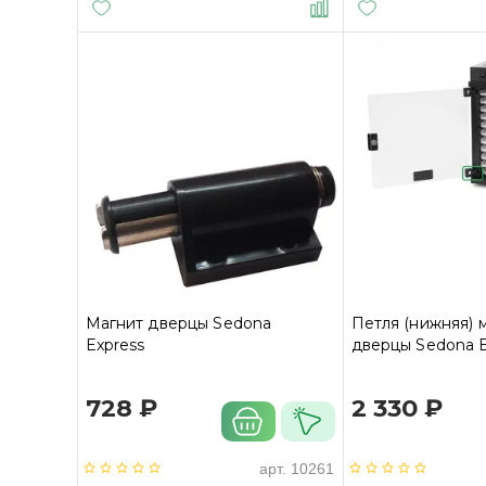
Магнит дверцы Sedona
Петля (нижняя) 
Express
дверцы Sedona E
728 ₽
2 330 ₽
арт.
10261