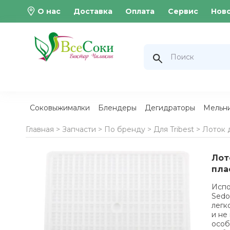
О нас
Доставка
Оплата
Сервис
Нов
Соковыжималки
Блендеры
Дегидраторы
Мельн
Главная >
Запчасти
>
По бренду
>
Для Tribest
>
Лоток 
Лот
пла
Испо
Sedo
легк
и не
особ