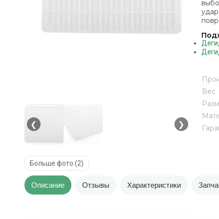
выбо
удар
повр
Подх
Дегид
Дегид
Прои
Вес
Разм
Мате
❮
❯
Гара
Больше фото (2)
Описание
Отзывы
Характеристики
Запча