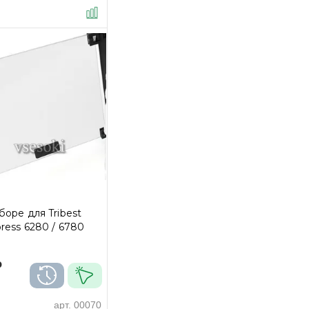
боре для Tribest
ress 6280 / 6780
₽
арт.
00070