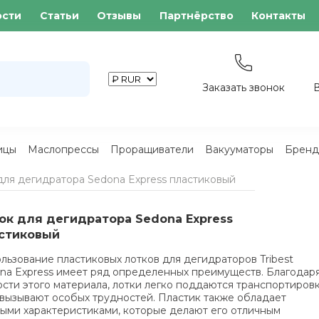
ости
Статьи
Отзывы
Партнёрство
Контакты
Заказать звонок
ицы
Маслопрессы
Проращиватели
Вакууматоры
Бренд
для дегидратора Sedona Express пластиковый
ок для дегидратора Sedona Express
стиковый
льзование пластиковых лотков для дегидраторов Tribest
na Express имеет ряд определенных преимуществ. Благодар
ости этого материала, лотки легко поддаются транспортиров
 вызывают особых трудностей.
Пластик также обладает
ыми характеристиками, которые делают его отличным