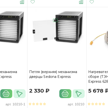
механизма
Петля (верхняя) механизма
Нагревате
xpress
дверцы Sedona Express
сборе (ТЭН
Express 62
2 330 ₽
5 678 
арт.
10210-1
арт.
10210