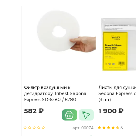
Фильтр воздушный к
Листы для сушки
дегидратору Tribest Sedona
Sedona Express 
Express SD-6280 / 6780
(3 шт)
582 ₽
1 900 ₽
5
арт.
00074