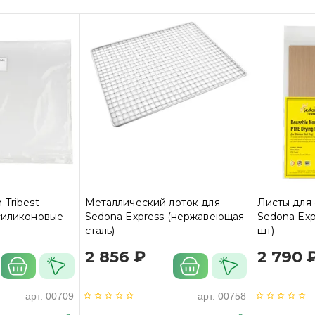
 Tribest
Металлический лоток для
Листы для 
силиконовые
Sedona Express (нержавеющая
Sedona Exp
сталь)
шт)
2 856 ₽
2 790 
арт.
00709
арт.
00758