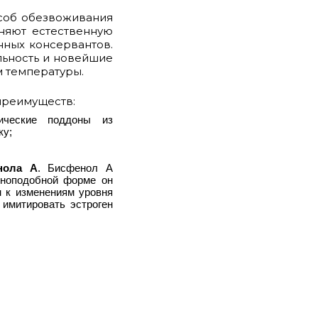
особ обезвоживания
няют естественную
нных консервантов.
льность и новейшие
м температуры.
преимуществ:
ические поддоны из
ку;
нола А
. Бисфенол А
еноподобной форме он
н к изменениям уровня
 имитировать эстроген