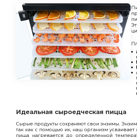
Пи
пр
пи
Эт
ци
Пл
Идеальная сыроедческая пицца
Сырые продукты сохраняют свои энзимы. Энзимы
так как с помощью их, наш организм усваивает
пища нагревается до определенной темпера