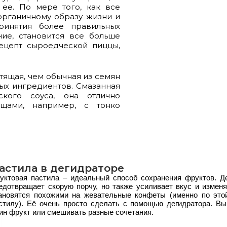
 ее. По мере того, как все
органичному образу жизни и
ринятия более правильных
ие, становится все больше
ецепт сыроедческой пиццы,
тящая, чем обычная из семян
ных ингредиентов. Смазанная
кого соуса, она отлично
щами, например, с тонко
астила в дегидраторе
уктовая пастила – идеальный способ сохранения фруктов. Д
едотвращает скорую порчу, но также усиливает вкус и изменя
ановятся похожими на жевательные конфеты (именно по это
стилу). Её очень просто сделать с помощью дегидратора. В
ин фрукт или смешивать разные сочетания.