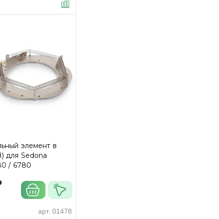
льный элемент в
) для Sedona
80 / 6780
₽
арт.
01478