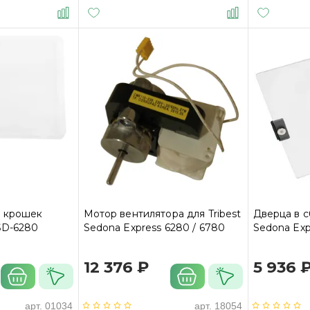
а крошек
Мотор вентилятора для Tribest
Дверца в с
SD-6280
Sedona Express 6280 / 6780
Sedona Exp
12 376 ₽
5 936 
арт.
01034
арт.
18054