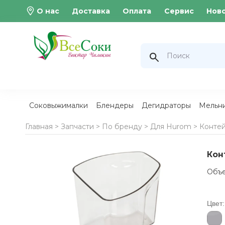
О нас
Доставка
Оплата
Сервис
Нов
Соковыжималки
Блендеры
Дегидраторы
Мельн
Главная >
Запчасти
>
По бренду
>
Для Hurom
>
Контей
Кон
Объе
Цвет: