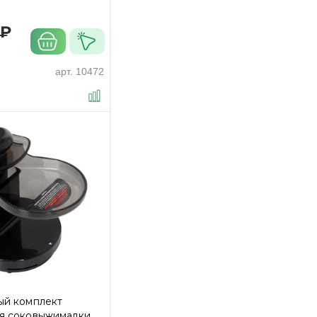
 ₽
арт.
10472
ый комплект
я соковыжималки