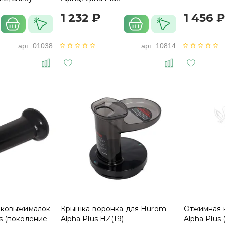
ны)
1 232 ₽
1 456 
арт.
01038
арт.
10814
соковыжималок
Крышка-воронка для Hurom
Отжимная 
s (поколение
Alpha Plus HZ(19)
Alpha Plus