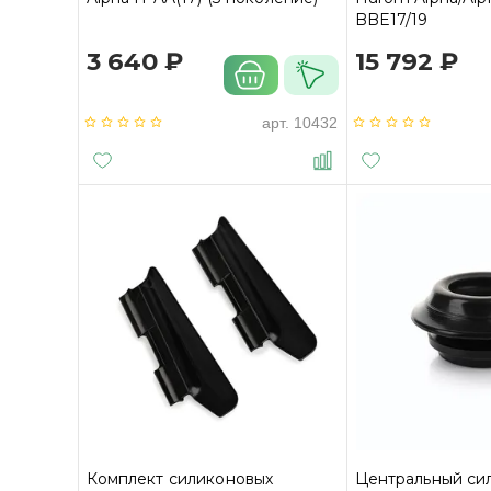
BBE17/19
3 640 ₽
15 792 ₽
арт.
10432
Комплект силиконовых
Центральный си