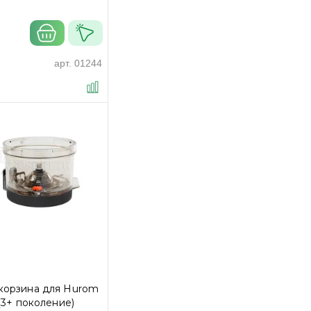
₽
арт.
01244
корзина для Hurom
 (3+ поколение)