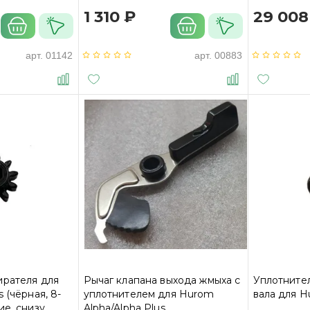
1 310 ₽
29 008
арт.
01142
арт.
00883
ирателя для
Рычаг клапана выхода жмыха с
Уплотните
 (чёрная, 8-
уплотнителем для Hurom
вала для H
ие, снизу
Alpha/Alpha Plus