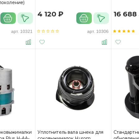
 поколение)
4 120 ₽
16 688
арт.
10321
арт.
10306
соковыжималки
Уплотнитель вала шнека для
Стандартн
ha Plus H-AA-
соковыжималок Hurom
обновлени