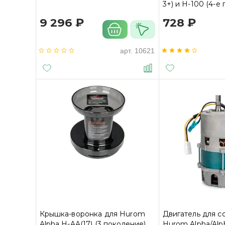
3+) и H-100 (4-е
9 296 ₽
728 ₽
арт.
10621
Крышка-воронка для Hurom
Двигатель для 
Alpha H-AA(17) (3 поколение)
Hurom Alpha/Alp