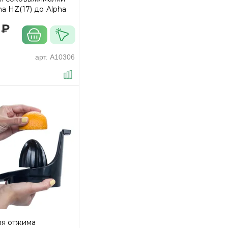
a HZ(17) до Alpha
 ₽
арт.
A10306
ля отжима