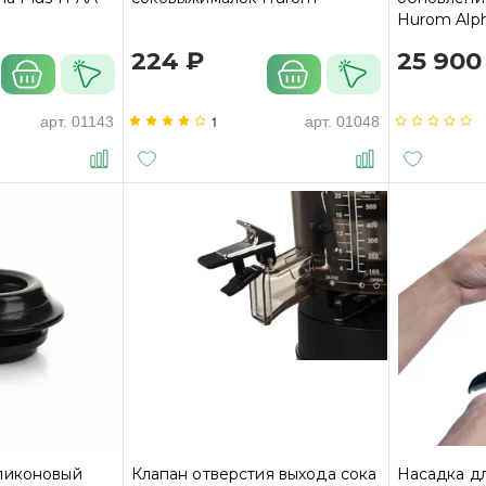
Hurom Alph
Plus HZ(19)
224 ₽
25 900
1
арт.
01143
арт.
01048
ликоновый
Клапан отверстия выхода сока
Насадка д