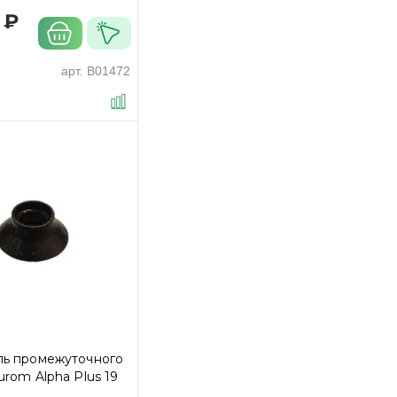
 ₽
арт.
B01472
ль промежуточного
urom Alpha Plus 19