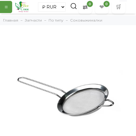
0
0
=
⇄
❤
🛒
Главная
Запчасти
По типу
Соковыжималки