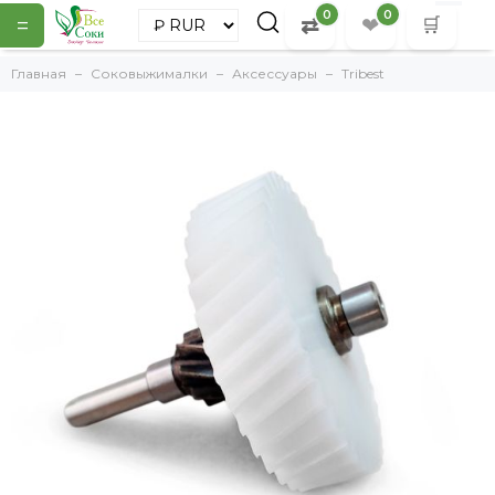
0
0
=
⇄
❤
🛒
Главная
Соковыжималки
Аксессуары
Tribest