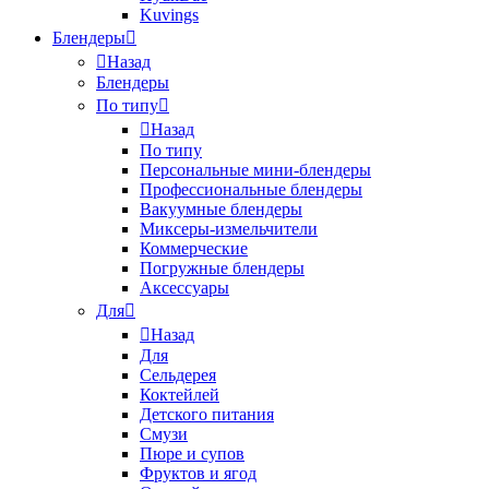
Kuvings
Блендеры
Назад
Блендеры
По типу
Назад
По типу
Персональные мини-блендеры
Профессиональные блендеры
Вакуумные блендеры
Миксеры-измельчители
Коммерческие
Погружные блендеры
Аксессуары
Для
Назад
Для
Сельдерея
Коктейлей
Детского питания
Смузи
Пюре и супов
Фруктов и ягод