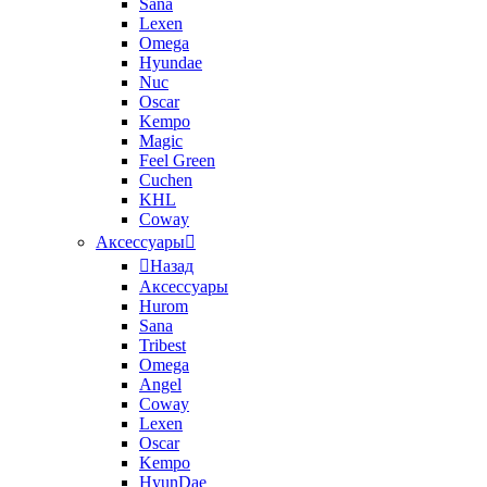
Sana
Lexen
Omega
Hyundae
Nuc
Oscar
Kempo
Magic
Feel Green
Cuchen
KHL
Coway
Аксессуары
Назад
Аксессуары
Hurom
Sana
Tribest
Omega
Angel
Coway
Lexen
Oscar
Kempo
HyunDae