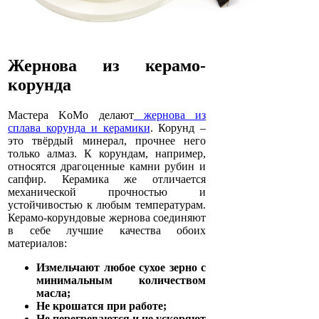
Жернова из керамо-
корунда
Мастера KoMo делают
жернова из
сплава корунда и керамики
. Корунд –
это твёрдый минерал, прочнее него
только алмаз. К корундам, например,
относятся драгоценные камни рубин и
сапфир. Керамика же отличается
механической прочностью и
устойчивостью к любым температурам.
Керамо-корундовые жернова соединяют
в себе лучшие качества обоих
материалов:
Измельчают любое сухое зерно с
минимальным количеством
масла;
Не крошатся при работе;
Не перегреваются и не ускоряют