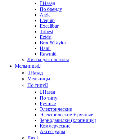
Назад
По бренду
Arzia
L'equip
Excalibur
Tribest
Ezidri
Brod&Taylor
Hanil
Rawmid
Листы для пастилы
Мельницы
Назад
Мельницы
По типу
Назад
По типу
Ручные
Электрические
Электрические + ручные
Зернодавилки (хлопницы)
Коммерческие
Аксессуары
Для