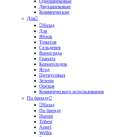
Одношнековые
Двухшнековые
Коммерческие
Для
Назад
Для
Яблок
Томатов
Cельдерея
Винограда
Граната
Корнеплодов
Ягод
Цитрусовых
Зелени
Орехов
Коммерческого использования
По бренду
Назад
По бренду
Hurom
Tribest
Angel
Wellra