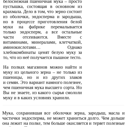
белоснежная пшеничная мука – просто
пустышка, состоящая в основном из
крахмала. Дело в том, что зерно состоит
из оболочки, эндосперма и зародыша,
но в процессе приготовления белой
муки на фабрике перемалывается
только эндосперм, а все остальные
части отсеиваются. Вместе с
витаминами, минералами, клетчаткой,
аминокислотами… Однако
хлебокомбинаты ценят белую муку за
то, что из неё получается пышное тесто.
На полках магазинов можно найти и
муку из цельного зерна – не только из
пшеницы, но и из других злаков
и семян. Это вариант намного полезнее,
чем пшеничная мука высшего сорта. Но
Вы не знаете, из какого сырья смололи
муку и в каких условиях хранили.
Мука, сохранившая все оболочки зерна, зародыш, масла и
частички эндосперма, не может храниться долго. Чем дольше
она лежит на полке, тем больше окисляется и теряет полезные