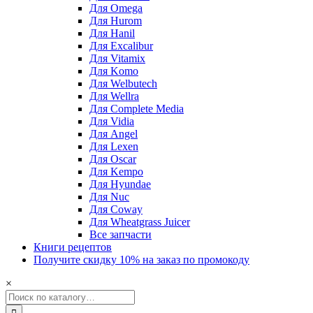
Для Omega
Для Hurom
Для Hanil
Для Excalibur
Для Vitamix
Для Komo
Для Welbutech
Для Wellra
Для Complete Media
Для Vidia
Для Angel
Для Lexen
Для Oscar
Для Kempo
Для Hyundae
Для Nuc
Для Coway
Для Wheatgrass Juicer
Все запчасти
Книги рецептов
Получите скидку 10% на заказ по промокоду
×