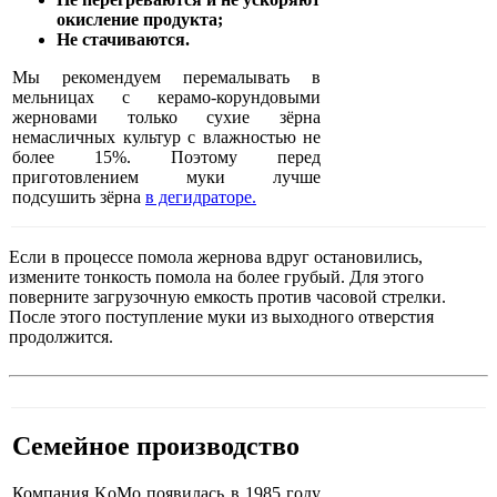
окисление продукта;
Не стачиваются.
Мы рекомендуем перемалывать в
мельницах с керамо-корундовыми
жерновами только сухие зёрна
немасличных культур с влажностью не
более 15%. Поэтому перед
приготовлением муки лучше
подсушить зёрна
в дегидраторе.
Если в процессе помола жернова вдруг остановились,
измените тонкость помола на более грубый. Для этого
поверните загрузочную емкость против часовой стрелки.
После этого поступление муки из выходного отверстия
продолжится.
Семейное производство
Компания KoMo появилась в 1985 году