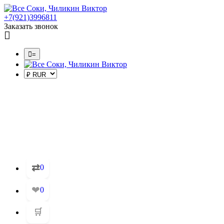
+7(921)3996811
Заказать звонок
=
⇄
0
❤
0
🛒