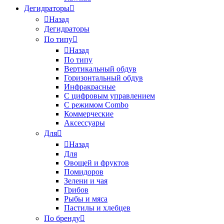
Дегидраторы
Назад
Дегидраторы
По типу
Назад
По типу
Вертикальный обдув
Горизонтальный обдув
Инфракрасные
С цифровым управлением
С режимом Combo
Коммерческие
Аксессуары
Для
Назад
Для
Овощей и фруктов
Помидоров
Зелени и чая
Грибов
Рыбы и мяса
Пастилы и хлебцев
По бренду