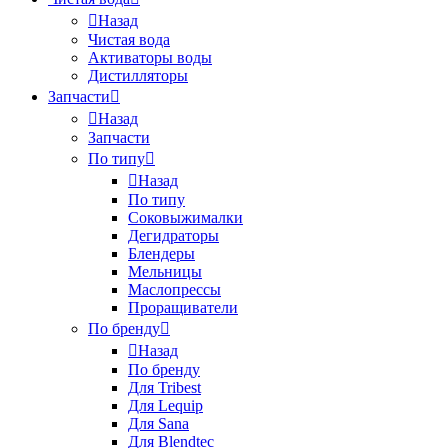
Назад
Чистая вода
Активаторы воды
Дистилляторы
Запчасти
Назад
Запчасти
По типу
Назад
По типу
Соковыжималки
Дегидраторы
Блендеры
Мельницы
Маслопрессы
Проращиватели
По бренду
Назад
По бренду
Для Tribest
Для Lequip
Для Sana
Для Blendtec