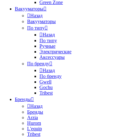
Green Zone
Вакууматоры
Назад
Вакууматоры
По типу
Назад
По типу
Ручные
Электрические
Аксессуары
По бренду
Назад
По бренду
Gwell
Gochu
Tribest
Бренды
Назад
Бренды
Arzia
Hurom
L'equip
Tribest