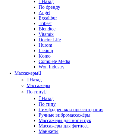
Назад
По бренду
Angel
Excalibur
Tribest
Blendtec
Vitamix
Doctor Life
Hurom
L'equip
Komo
Complete Media
Won Industry
Массажеры
Назад
Массажеры
По типу
Назад
По типу
Лимфодренаж и прессотерапия
Ручные вибромассажёры
Массажеры для ног и рук
Массажеры для фитнеса
Манжеты