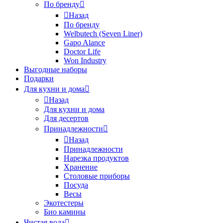
По бренду
Назад
По бренду
Welbutech (Seven Liner)
Gapo Alance
Doctor Life
Won Industry
Выгодные наборы
Подарки
Для кухни и дома
Назад
Для кухни и дома
Для десертов
Принадлежности
Назад
Принадлежности
Нарезка продуктов
Хранение
Столовые приборы
Посуда
Весы
Экотестеры
Био камины
Чистая вода