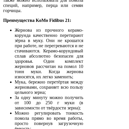
также можно использовать для помола
специй, например, перца или семян
горчицы.
Преимущества KoMo Fidibus 21:
Жернова из прочного керамо-
корунда качественно перетирают
зёрна в муку. Они не крошатся
при работе, не перегреваются и не
стачиваются. Керамо-корундовый
сплав абсолютно безопасен для
здоровья. Один комплект
жерновов рассчитан на помол 10
тонн муки. Когда жернова
износятся, их легко заменить;
Мука, бережно перетёртая между
жерновами, сохраняет всю пользу
цельного зерна;
За одну минуту можно получить
от 100 до 250 г муки (в
зависимости от твёрдости зерна);
Можно регулировать тонкость
помола прямо во время работы,
просто повернув загрузочную
ёмкость;