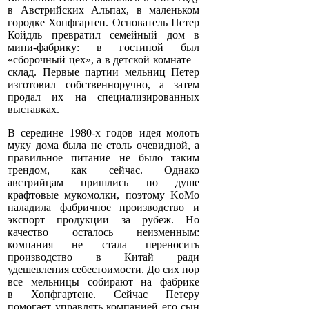
в Австрийских Альпах, в маленьком
городке Хопфгартен. Основатель Петер
Койдль превратил семейный дом в
мини-фабрику: в гостиной был
«сборочный цех», а в детской комнате –
склад. Первые партии мельниц Петер
изготовил собственноручно, а затем
продал их на специализированных
выставках.
В середине 1980-х годов идея молоть
муку дома была не столь очевидной, а
правильное питание не было таким
трендом, как сейчас. Однако
австрийцам пришлись по душе
крафтовые мукомолки, поэтому KoMo
наладила фабричное производство и
экспорт продукции за рубеж. Но
качество осталось неизменным:
компания не стала переносить
производство в Китай ради
удешевления себестоимости. До сих пор
все мельницы собирают на фабрике
в Хопфгартене. Сейчас Петеру
помогает управлять компанией его сын