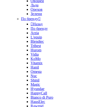
Овощей
Льда
Орехов
Зелени
По бренду
Назад
По бренду
Arzia
L'equip
Blendtec
Tribest
Hurom
Vidia
KoMo
Vitamix
Hanil
Omega
Nuc
Shinil
Magic
Hyundae
HappyCall
Bianco di Puro
HausElec
Rawmid