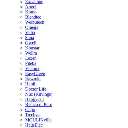
Excalibur
Angel
Komo
Blendtec
Welbutech
Omega
Vidia
Sana
Gwell
Konstar
Wellra
Lexen
Piteba
Vitamix
EasyGreen
Rawmid
Hanil
Doctor Life
Nuc (Kuvings)
Happycall
Bianco di Puro
Gapo
Treebys
MOULINvilla
HausElec