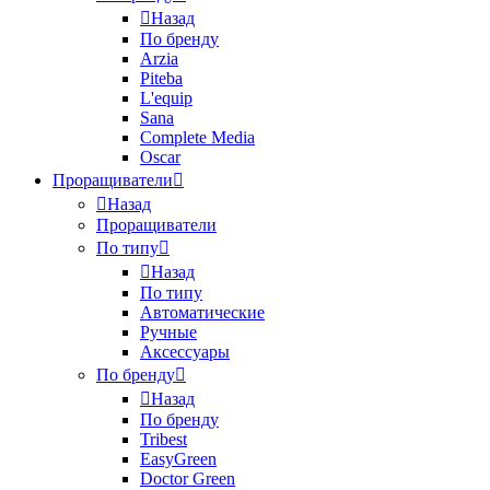
Назад
По бренду
Arzia
Piteba
L'equip
Sana
Complete Media
Oscar
Проращиватели
Назад
Проращиватели
По типу
Назад
По типу
Автоматические
Ручные
Аксессуары
По бренду
Назад
По бренду
Tribest
EasyGreen
Doctor Green