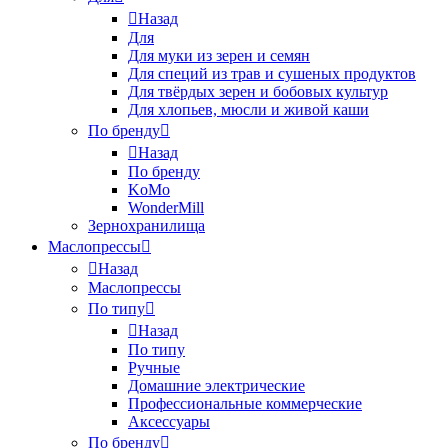
Назад
Для
Для муки из зерен и семян
Для специй из трав и сушеных продуктов
Для твёрдых зерен и бобовых культур
Для хлопьев, мюсли и живой каши
По бренду
Назад
По бренду
KoMo
WonderMill
Зернохранилища
Маслопрессы
Назад
Маслопрессы
По типу
Назад
По типу
Ручные
Домашние электрические
Профессиональные коммерческие
Аксессуары
По бренду