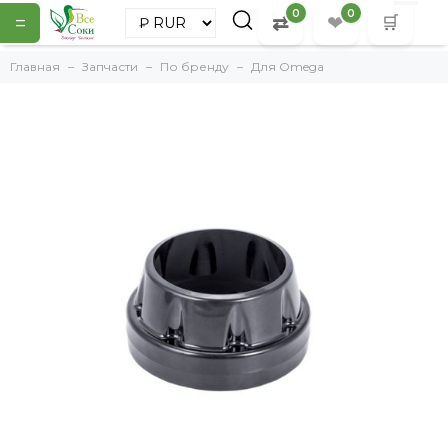
0
0
=
⇄
❤
🛒
Главная
Запчасти
По бренду
Для Omega