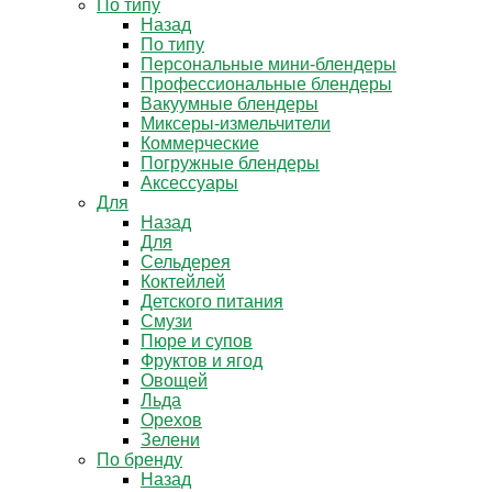
По типу
Назад
По типу
Персональные мини-блендеры
Профессиональные блендеры
Вакуумные блендеры
Миксеры-измельчители
Коммерческие
Погружные блендеры
Аксессуары
Для
Назад
Для
Сельдерея
Коктейлей
Детского питания
Смузи
Пюре и супов
Фруктов и ягод
Овощей
Льда
Орехов
Зелени
По бренду
Назад