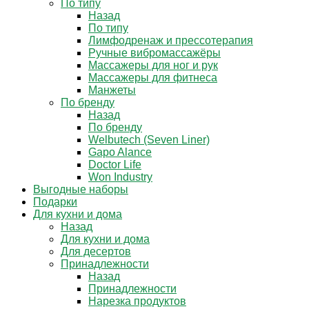
По типу
Назад
По типу
Лимфодренаж и прессотерапия
Ручные вибромассажёры
Массажеры для ног и рук
Массажеры для фитнеса
Манжеты
По бренду
Назад
По бренду
Welbutech (Seven Liner)
Gapo Alance
Doctor Life
Won Industry
Выгодные наборы
Подарки
Для кухни и дома
Назад
Для кухни и дома
Для десертов
Принадлежности
Назад
Принадлежности
Нарезка продуктов