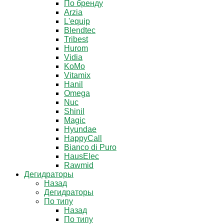
По бренду
Arzia
L'equip
Blendtec
Tribest
Hurom
Vidia
KoMo
Vitamix
Hanil
Omega
Nuc
Shinil
Magic
Hyundae
HappyCall
Bianco di Puro
HausElec
Rawmid
Дегидраторы
Назад
Дегидраторы
По типу
Назад
По типу