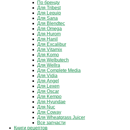
По бренду
Для Tribest
Для Lequip
Для Sana
Для Blendtec
Для Omega
Для Hurom
Для Hanil
Для Excalibur
Для Vitamix
Для Komo
Для Welbutech
Для Wellra
Для Complete Media
Для Vidia
Для Angel
Для Lexen
Для Oscar
Для Kempo
Для Hyundae
Для Nuc
Для Coway
Для Wheatgrass Juicer
Все запчасти
Книги рецептов