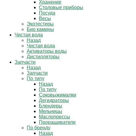
Хранение
Столовые приборы
Посуда
Весы
Экотестеры
Био камины
Чистая вода
Назад
Чистая вода
Активаторы воды
Дистилляторы
Запчасти
Назад
Запчасти
По типу
Назад
По типу
Соковыжималки
Дегидраторы
Блендеры
Мельницы
Маслопрессы
Проращиватели
По бренду
Назад