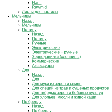
Hanil
Rawmid
Листы для пастилы
Мельницы
Назад
Мельницы
По типу
Назад
По типу
Ручные
Электрические
Электрические + ручные
Зернодавилки (хлопницы)
Коммерческие
Аксессуары
Для
Назад
Для
Для муки из зерен и семян
Для специй из трав и сушеных продуктов
Для твёрдых зерен и бобовых культур
Для хлопьев, мюсли и живой каши
По бренду
Назад
По бренду