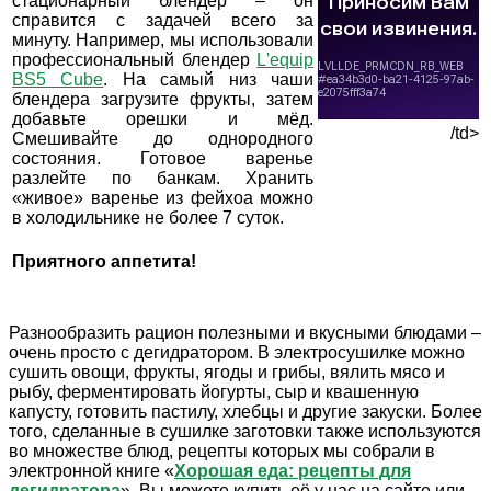
стационарный блендер – он
справится с задачей всего за
минуту. Например, мы использовали
профессиональный блендер
L'equip
BS5 Cube
. На самый низ чаши
блендера загрузите фрукты, затем
добавьте орешки и мёд.
/td>
Смешивайте до однородного
состояния. Готовое варенье
разлейте по банкам. Хранить
«живое» варенье из фейхоа можно
в холодильнике не более 7 суток.
Приятного аппетита!
Разнообразить рацион полезными и вкусными блюдами –
очень просто с дегидратором. В электросушилке можно
сушить овощи, фрукты, ягоды и грибы, вялить мясо и
рыбу, ферментировать йогурты, сыр и квашенную
капусту, готовить пастилу, хлебцы и другие закуски. Более
того, сделанные в сушилке заготовки также используются
во множестве блюд, рецепты которых мы собрали в
электронной книге «
Хорошая еда: рецепты для
дегидратора
». Вы можете купить её у нас на сайте или