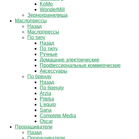
KoMo
WonderMill
Зернохранилища
Маслопрессы
Назад
Маслопрессы
По типу
Назад
По типу
Ручные
Домашние электрические
Профессиональные коммерческие
Аксессуары
По бренду
Назад
По бренду
Arzia
Piteba
L'equip
Sana
Complete Media
Oscar
Проращиватели
Назад
Проращиватели