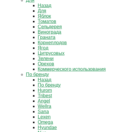
Для
Назад
Для
Яблок
Томатов
Cельдерея
Винограда
Граната
Корнеплодов
Ягод
Цитрусовых
Зелени
Орехов
Коммерческого использования
По бренду
Назад
По бренду
Hurom
Tribest
Angel
Wellra
Sana
Lexen
Omega
Hyundae