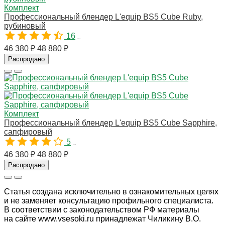
Комплект
Профессиональный блендер L'equip BS5 Cube Ruby,
рубиновый
16
10307M
46 380 ₽
48 880 ₽
Распродано
Комплект
Профессиональный блендер L'equip BS5 Cube Sapphire,
сапфировый
5
10308M
46 380 ₽
48 880 ₽
Распродано
Статья создана исключительно в ознакомительных целях
и не заменяет консультацию профильного специалиста.
В соответствии с законодательством РФ материалы
на сайте www.vsesoki.ru принадлежат Чиликину В.О.