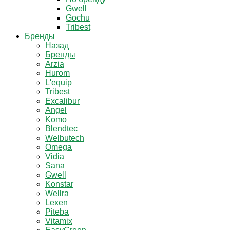
Gwell
Gochu
Tribest
Бренды
Назад
Бренды
Arzia
Hurom
L'equip
Tribest
Excalibur
Angel
Komo
Blendtec
Welbutech
Omega
Vidia
Sana
Gwell
Konstar
Wellra
Lexen
Piteba
Vitamix