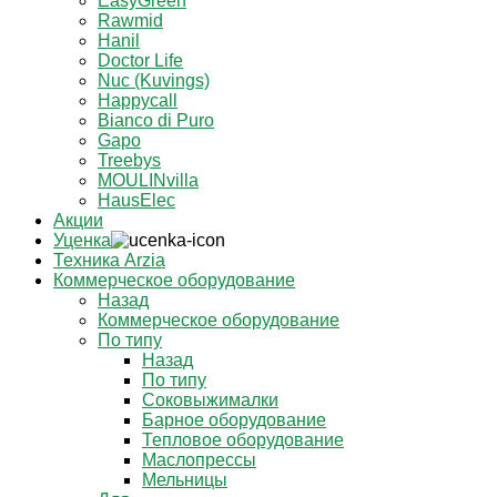
EasyGreen
Rawmid
Hanil
Doctor Life
Nuc (Kuvings)
Happycall
Bianco di Puro
Gapo
Treebys
MOULINvilla
HausElec
Акции
Уценка
Техника Arzia
Коммерческое оборудование
Назад
Коммерческое оборудование
По типу
Назад
По типу
Соковыжималки
Барное оборудование
Тепловое оборудование
Маслопрессы
Мельницы