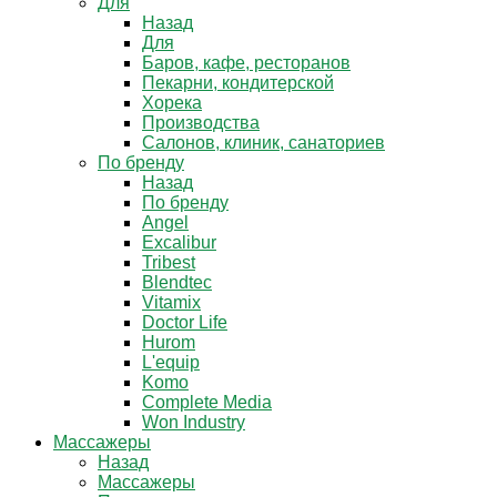
Для
Назад
Для
Баров, кафе, ресторанов
Пекарни, кондитерской
Хорека
Производства
Салонов, клиник, санаториев
По бренду
Назад
По бренду
Angel
Excalibur
Tribest
Blendtec
Vitamix
Doctor Life
Hurom
L'equip
Komo
Complete Media
Won Industry
Массажеры
Назад
Массажеры