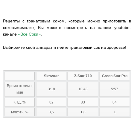
Рецепты с гранатовым соком, которые можно приготовить в
соковыжималке, Вы можете посмотреть на нашем youtube-
канале
«Все Соки»
.
Выбирайте свой аппарат и пейте гранатовый сок на здоровье!
Slowstar
Z-Star 710
Green Star Pro
Время отжима,
3:18
10:43
5:57
мин
КПД, %
82
83
84
Мякоть, %
3,6
1,8
1