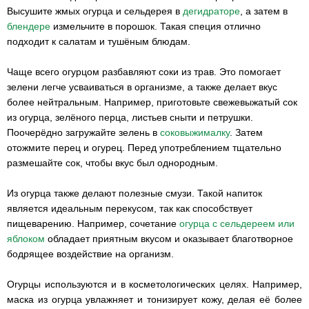
Высушите жмых огурца и сельдерея в
дегидраторе
, а затем в
блендере
измельчите в порошок. Такая специя отлично
подходит к салатам и тушёным блюдам.
Чаще всего огурцом разбавляют соки из трав. Это помогает
зелени легче усваиваться в организме, а также делает вкус
более нейтральным. Например, приготовьте свежевыжатый сок
из огурца, зелёного перца, листьев сныти и петрушки.
Поочерёдно загружайте зелень в
соковыжималку
. Затем
отожмите перец и огурец. Перед употреблением тщательно
размешайте сок, чтобы вкус был однородным.
Из огурца также делают полезные смузи. Такой напиток
является идеальным перекусом, так как способствует
пищеварению. Например, сочетание
огурца с сельдереем или
яблоком
обладает приятным вкусом и оказывает благотворное
бодрящее воздействие на организм.
Огурцы используются и в косметологических целях. Например,
маска из огурца увлажняет и тонизирует кожу, делая её более