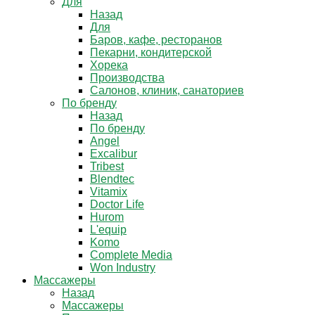
Для
Назад
Для
Баров, кафе, ресторанов
Пекарни, кондитерской
Хорека
Производства
Салонов, клиник, санаториев
По бренду
Назад
По бренду
Angel
Excalibur
Tribest
Blendtec
Vitamix
Doctor Life
Hurom
L'equip
Komo
Complete Media
Won Industry
Массажеры
Назад
Массажеры