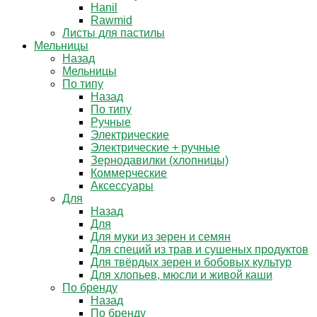
Hanil
Rawmid
Листы для пастилы
Мельницы
Назад
Мельницы
По типу
Назад
По типу
Ручные
Электрические
Электрические + ручные
Зернодавилки (хлопницы)
Коммерческие
Аксессуары
Для
Назад
Для
Для муки из зерен и семян
Для специй из трав и сушеных продуктов
Для твёрдых зерен и бобовых культур
Для хлопьев, мюсли и живой каши
По бренду
Назад
По бренду