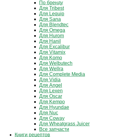
По бренду
Для Tribest
Для Lequip
Для Sana
Для Blendtec
Для Omega
Для Hurom
Для Hanil
Для Excalibur
Для Vitamix
Для Komo
Для Welbutech
Для Wellra
Для Complete Media
Для Vidia
Для Angel
Для Lexen
Для Oscar
Для Kempo
Для Hyundae
Для Nuc
Для Coway
Для Wheatgrass Juicer
Все запчасти
Книги рецептов