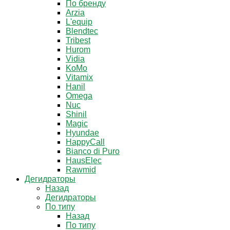
По бренду
Arzia
L'equip
Blendtec
Tribest
Hurom
Vidia
KoMo
Vitamix
Hanil
Omega
Nuc
Shinil
Magic
Hyundae
HappyCall
Bianco di Puro
HausElec
Rawmid
Дегидраторы
Назад
Дегидраторы
По типу
Назад
По типу