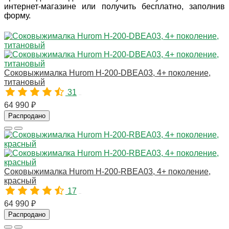
интернет-магазине или получить бесплатно, заполнив
форму.
Соковыжималка Hurom H-200-DBEA03, 4+ поколение,
титановый
31
10779
64 990 ₽
Распродано
Соковыжималка Hurom H-200-RBEA03, 4+ поколение,
красный
17
10781
64 990 ₽
Распродано