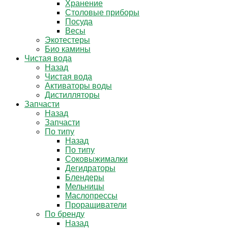
Хранение
Столовые приборы
Посуда
Весы
Экотестеры
Био камины
Чистая вода
Назад
Чистая вода
Активаторы воды
Дистилляторы
Запчасти
Назад
Запчасти
По типу
Назад
По типу
Соковыжималки
Дегидраторы
Блендеры
Мельницы
Маслопрессы
Проращиватели
По бренду
Назад