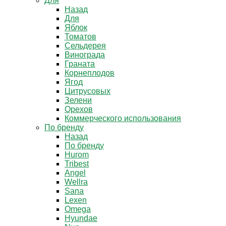
Для
Назад
Для
Яблок
Томатов
Cельдерея
Винограда
Граната
Корнеплодов
Ягод
Цитрусовых
Зелени
Орехов
Коммерческого использования
По бренду
Назад
По бренду
Hurom
Tribest
Angel
Wellra
Sana
Lexen
Omega
Hyundae