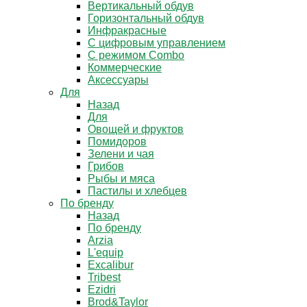
Вертикальный обдув
Горизонтальный обдув
Инфракрасные
С цифровым управлением
С режимом Combo
Коммерческие
Аксессуары
Для
Назад
Для
Овощей и фруктов
Помидоров
Зелени и чая
Грибов
Рыбы и мяса
Пастилы и хлебцев
По бренду
Назад
По бренду
Arzia
L'equip
Excalibur
Tribest
Ezidri
Brod&Taylor