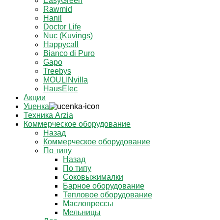
EasyGreen
Rawmid
Hanil
Doctor Life
Nuc (Kuvings)
Happycall
Bianco di Puro
Gapo
Treebys
MOULINvilla
HausElec
Акции
Уценка
Техника Arzia
Коммерческое оборудование
Назад
Коммерческое оборудование
По типу
Назад
По типу
Соковыжималки
Барное оборудование
Тепловое оборудование
Маслопрессы
Мельницы