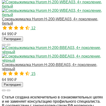
Соковыжималка Hurom H-200-WBEA03, 4+ поколение,
белый
12
10783
64 990 ₽
Распродано
Соковыжималка Hurom H-200-BBEA03, 4+ поколение,
чёрный
15
10780
64 990 ₽
Распродано
Статья создана исключительно в ознакомительных целях
и не заменяет консультацию профильного специалиста.
В соответствии с законодательством РФ материалы