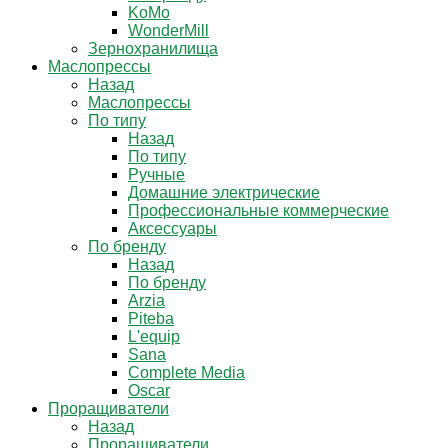
KoMo
WonderMill
Зернохранилища
Маслопрессы
Назад
Маслопрессы
По типу
Назад
По типу
Ручные
Домашние электрические
Профессиональные коммерческие
Аксессуары
По бренду
Назад
По бренду
Arzia
Piteba
L'equip
Sana
Complete Media
Oscar
Проращиватели
Назад
Проращиватели