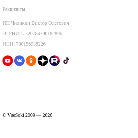
Реквизиты
ИП Чиликин Виктор Олегович
ОГРНИП: 320784700182896
ИНН: 780156938226
Узнавайте первыми о скидках и акциях
© VseSoki 2009 — 2026