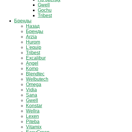
Gwell
Gochu
Tribest
Бренды
Назад
Бренды
Arzia
Hurom
L'equip
Tribest
Excalibur
Angel
Komo
Blendtec
Welbutech
Omega
Vidia
Sana
Gwell
Konstar
Wellra
Lexen
Piteba
Vitamix