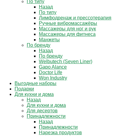
По типу
Назад
По типу
Лимфодренаж и прессотерапия
Ручные вибромассажёры
Массажеры для ног и рук
Массажеры для фитнеса
Манжеты
По бренду
Назад
По бренду
Welbutech (Seven Liner)
Gapo Alance
Doctor Life
Won Industry
Выгодные наборы
Подарки
Для кухни и дома
Назад
Для кухни и дома
Для десертов
Принадлежности
Назад
Принадлежности
Нарезка продуктов