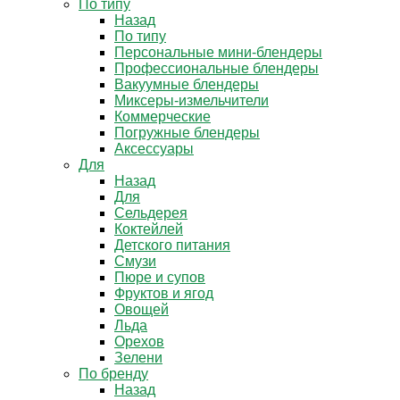
По типу
Назад
По типу
Персональные мини-блендеры
Профессиональные блендеры
Вакуумные блендеры
Миксеры-измельчители
Коммерческие
Погружные блендеры
Аксессуары
Для
Назад
Для
Сельдерея
Коктейлей
Детского питания
Смузи
Пюре и супов
Фруктов и ягод
Овощей
Льда
Орехов
Зелени
По бренду
Назад