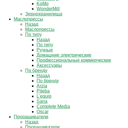
KoMo
WonderMill
Зернохранилища
Маслопрессы
Назад
Маслопрессы
По типу
Назад
По типу
Ручные
Домашние электрические
Профессиональные коммерческие
Аксессуары
По бренду
Назад
По бренду
Arzia
Piteba
L'equip
Sana
Complete Media
Oscar
Проращиватели
Назад
Проращиватели