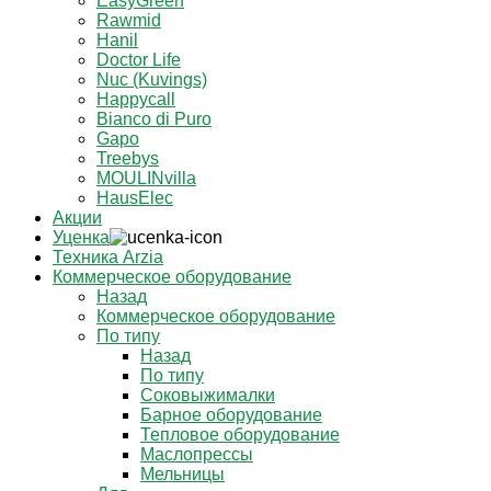
EasyGreen
Rawmid
Hanil
Doctor Life
Nuc (Kuvings)
Happycall
Bianco di Puro
Gapo
Treebys
MOULINvilla
HausElec
Акции
Уценка
Техника Arzia
Коммерческое оборудование
Назад
Коммерческое оборудование
По типу
Назад
По типу
Соковыжималки
Барное оборудование
Тепловое оборудование
Маслопрессы
Мельницы