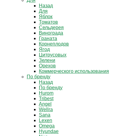
Для
Назад
Для
Яблок
Томатов
Cельдерея
Винограда
Граната
Корнеплодов
Ягод
Цитрусовых
Зелени
Орехов
Коммерческого использования
По бренду
Назад
По бренду
Hurom
Tribest
Angel
Wellra
Sana
Lexen
Omega
Hyundae