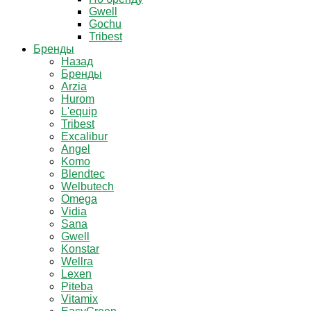
Gwell
Gochu
Tribest
Бренды
Назад
Бренды
Arzia
Hurom
L'equip
Tribest
Excalibur
Angel
Komo
Blendtec
Welbutech
Omega
Vidia
Sana
Gwell
Konstar
Wellra
Lexen
Piteba
Vitamix