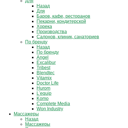
Для
Назад
Для
Баров, кафе, ресторанов
Пекарни, кондитерской
Хорека
Производства
Салонов, клиник, санаториев
По бренду
Назад
По бренду
Angel
Excalibur
Tribest
Blendtec
Vitamix
Doctor Life
Hurom
L'equip
Komo
Complete Media
Won Industry
Массажеры
Назад
Массажеры