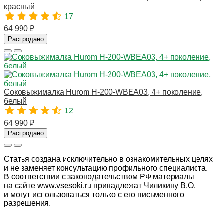
красный
17
10781
64 990 ₽
Распродано
Соковыжималка Hurom H-200-WBEA03, 4+ поколение,
белый
12
10783
64 990 ₽
Распродано
Статья создана исключительно в ознакомительных целях
и не заменяет консультацию профильного специалиста.
В соответствии с законодательством РФ материалы
на сайте www.vsesoki.ru принадлежат Чиликину В.О.
и могут использоваться только с его письменного
разрешения.