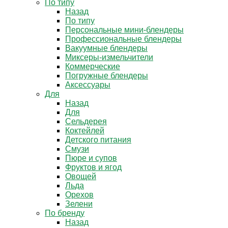
По типу
Назад
По типу
Персональные мини-блендеры
Профессиональные блендеры
Вакуумные блендеры
Миксеры-измельчители
Коммерческие
Погружные блендеры
Аксессуары
Для
Назад
Для
Сельдерея
Коктейлей
Детского питания
Смузи
Пюре и супов
Фруктов и ягод
Овощей
Льда
Орехов
Зелени
По бренду
Назад