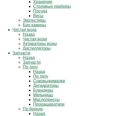
Хранение
Столовые приборы
Посуда
Весы
Экотестеры
Био камины
Чистая вода
Назад
Чистая вода
Активаторы воды
Дистилляторы
Запчасти
Назад
Запчасти
По типу
Назад
По типу
Соковыжималки
Дегидраторы
Блендеры
Мельницы
Маслопрессы
Проращиватели
По бренду
Назад