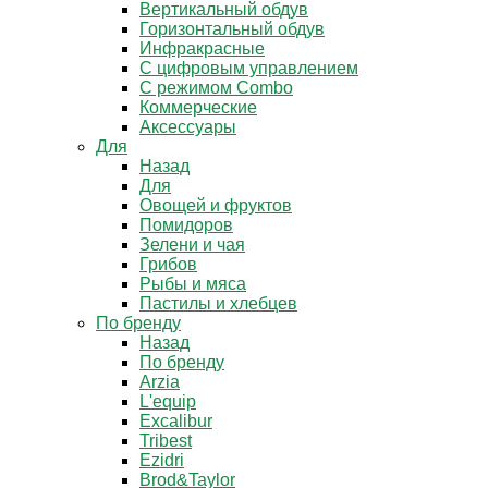
Вертикальный обдув
Горизонтальный обдув
Инфракрасные
С цифровым управлением
С режимом Combo
Коммерческие
Аксессуары
Для
Назад
Для
Овощей и фруктов
Помидоров
Зелени и чая
Грибов
Рыбы и мяса
Пастилы и хлебцев
По бренду
Назад
По бренду
Arzia
L'equip
Excalibur
Tribest
Ezidri
Brod&Taylor