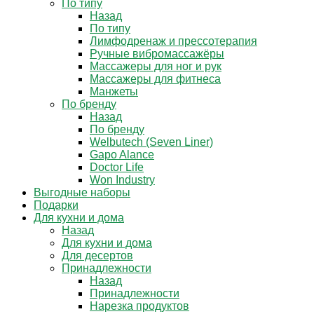
По типу
Назад
По типу
Лимфодренаж и прессотерапия
Ручные вибромассажёры
Массажеры для ног и рук
Массажеры для фитнеса
Манжеты
По бренду
Назад
По бренду
Welbutech (Seven Liner)
Gapo Alance
Doctor Life
Won Industry
Выгодные наборы
Подарки
Для кухни и дома
Назад
Для кухни и дома
Для десертов
Принадлежности
Назад
Принадлежности
Нарезка продуктов