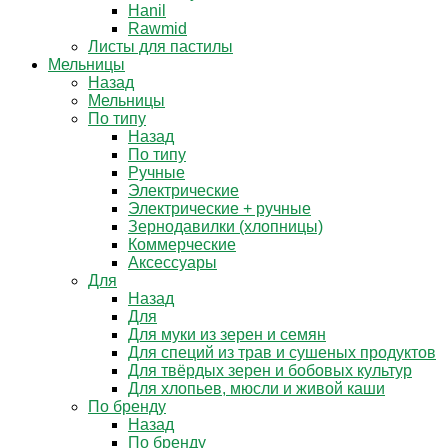
Hanil
Rawmid
Листы для пастилы
Мельницы
Назад
Мельницы
По типу
Назад
По типу
Ручные
Электрические
Электрические + ручные
Зернодавилки (хлопницы)
Коммерческие
Аксессуары
Для
Назад
Для
Для муки из зерен и семян
Для специй из трав и сушеных продуктов
Для твёрдых зерен и бобовых культур
Для хлопьев, мюсли и живой каши
По бренду
Назад
По бренду