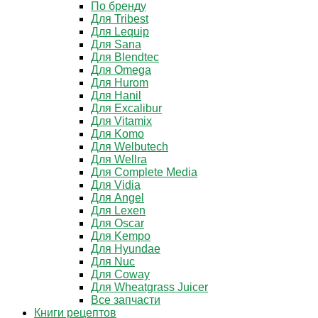
По бренду
Для Tribest
Для Lequip
Для Sana
Для Blendtec
Для Omega
Для Hurom
Для Hanil
Для Excalibur
Для Vitamix
Для Komo
Для Welbutech
Для Wellra
Для Complete Media
Для Vidia
Для Angel
Для Lexen
Для Oscar
Для Kempo
Для Hyundae
Для Nuc
Для Coway
Для Wheatgrass Juicer
Все запчасти
Книги рецептов