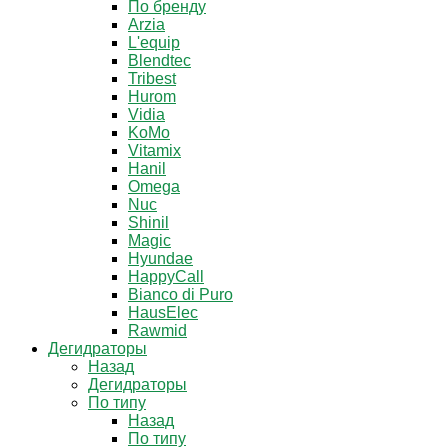
По бренду
Arzia
L'equip
Blendtec
Tribest
Hurom
Vidia
KoMo
Vitamix
Hanil
Omega
Nuc
Shinil
Magic
Hyundae
HappyCall
Bianco di Puro
HausElec
Rawmid
Дегидраторы
Назад
Дегидраторы
По типу
Назад
По типу