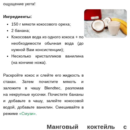
ощущение уюта!
Ингредиенты:
150 г мякоти кокосового ореха;
2 банана;
Кокосовая вода из одного кокоса + по
необходимости обычная вода (до
нужной Вам консистенции);
Несколько кристалликов ванилина
(на кончике ножа).
Раскройте кокос и слейте его жидкость в
стакан. Затем почистите мякоть и
заложите в чашу Blendtec, разломав
на некрупные кусочки. Почистите бананы
и добавьте в чашу, залейте кокосовой
водой, добавьте ванилин. Смешивайте в
режиме
«Смузи»
.
Манговый коктейль с