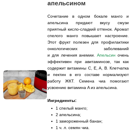
апельсином
Сочетание в одном бокале манго и
апельсина придают вкусу смузи
приятный кисло-сладкий оттенок. Аромат
спелого манго повышает настроение.
Этот фрукт полезен для профилактики
онкологических заболеваний
и для лечения анемии.
Апельсин
очень
эффективен при авитаминозе, так как
содержит витамины C, E, A, B. Клетчатка
и пектин в его составе нормализуют
работу ЖКТ. Семена чиа помогают
усвоению витамина A из апельсина.
Ингредиенты:
1 спелый манго;
2 апельсина;
1 замороженный банан;
1 ч. л. семян чиа.