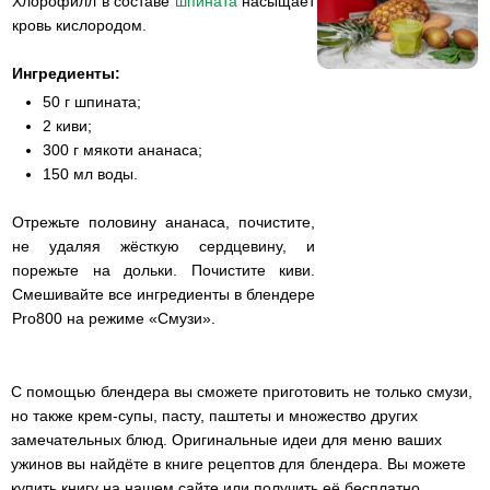
Хлорофилл в составе
шпината
насыщает
кровь кислородом.
Ингредиенты:
50 г шпината;
2 киви;
300 г мякоти ананаса;
150 мл воды.
Отрежьте половину ананаса, почистите,
не удаляя жёсткую сердцевину, и
порежьте на дольки. Почистите киви.
Смешивайте все ингредиенты в блендере
Pro800 на режиме «Смузи».
С помощью блендера вы сможете приготовить не только смузи,
но также крем-супы, пасту, паштеты и множество других
замечательных блюд. Оригинальные идеи для меню ваших
ужинов вы найдёте в книге рецептов для блендера. Вы можете
купить книгу на нашем сайте или получить её бесплатно,