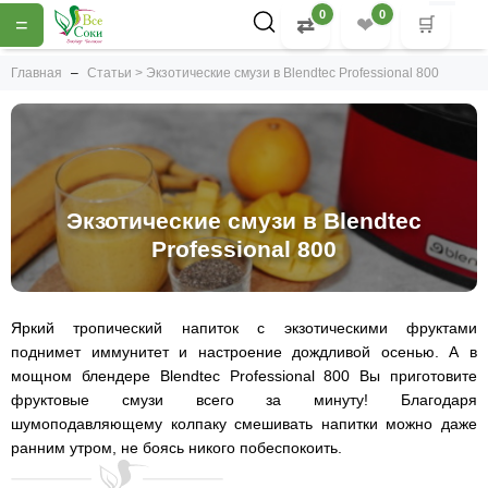
0
0
=
⇄
❤
🛒
Главная
Статьи > Экзотические смузи в Blendtec Professional 800
Экзотические смузи в Blendtec
Professional 800
Яркий тропический напиток с экзотическими фруктами
поднимет иммунитет и настроение дождливой осенью. А в
мощном блендере Blendtec Professional 800 Вы приготовите
фруктовые смузи всего за минуту! Благодаря
шумоподавляющему колпаку смешивать напитки можно даже
ранним утром, не боясь никого побеспокоить.