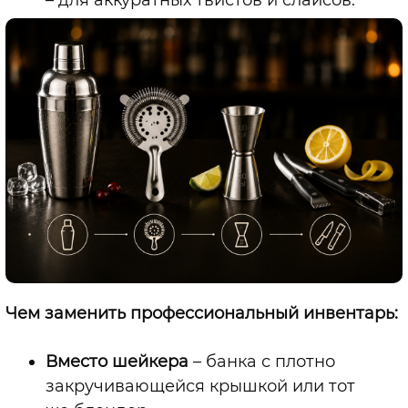
–
для аккуратных твистов и слайсов.
Чем заменить профессиональный инвентарь:
Вместо шейкера
–
банка с плотно
закручивающейся крышкой или тот