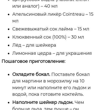
или аналог)
–
40 мл
Апельсиновый ликёр Cointreau
–
15
мл
Свежевыжатый сок лайма
–
15 мл
Клюквенный сок (100%)
–
30 мл
Лёд
–
для шейкера
Лимонная цедра
–
для украшения
Пошаговое приготовление:
Охладите бокал.
Поставьте бокал
для мартини в морозилку на 10
минут или наполните его льдом и
водой, пока готовите коктейль.
Наполните шейкер льдом.
Чем
больше льда, тем лучше
–
он