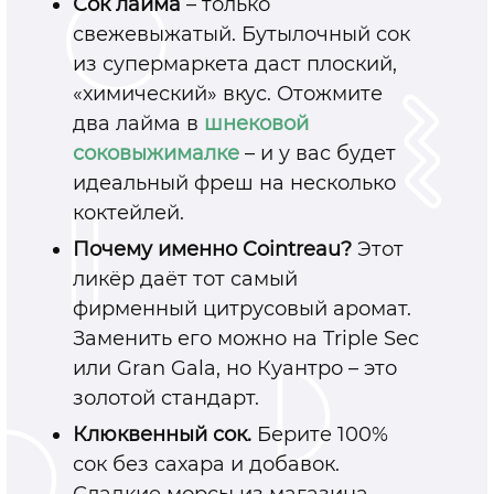
Сок лайма
–
только
свежевыжатый. Бутылочный сок
из супермаркета даст плоский,
«химический» вкус. Отожмите
два лайма в
шнековой
соковыжималке
–
и у вас будет
идеальный фреш на несколько
коктейлей.
Почему именно Cointreau?
Этот
ликёр даёт тот самый
фирменный цитрусовый аромат.
Заменить его можно на Triple Sec
или Gran Gala, но Куантро
–
это
золотой стандарт.
Клюквенный сок.
Берите 100%
сок без сахара и добавок.
Сладкие морсы из магазина