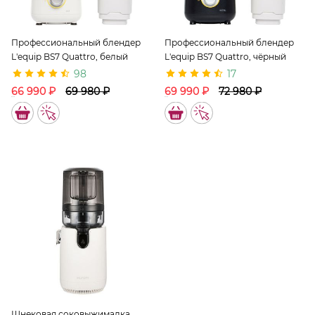
Профессиональный блендер
Профессиональный блендер
L'equip BS7 Quattro, белый
L'equip BS7 Quattro, чёрный
98
17
66 990 ₽
69 980 ₽
69 990 ₽
72 980 ₽
10076M
10053M
Шнековая соковыжималка