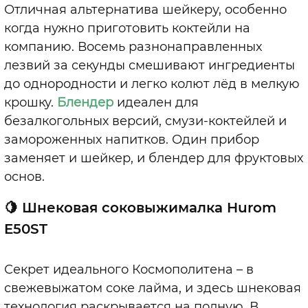
Отличная альтернатива шейкеру, особенно
когда нужно приготовить коктейли на
компанию. Восемь разнонаправленных
лезвий за секунды смешивают ингредиенты
до однородности и легко колют лёд в мелкую
крошку.
Блендер
идеален для
безалкогольных версий, смузи-коктейлей и
замороженных напитков. Один прибор
заменяет и шейкер, и блендер для фруктовых
основ.
🍋 Шнековая соковыжималка Hurom
E50ST
Секрет идеального Космополитена
–
в
свежевыжатом соке лайма, и здесь шнековая
технология раскрывается на полную. В