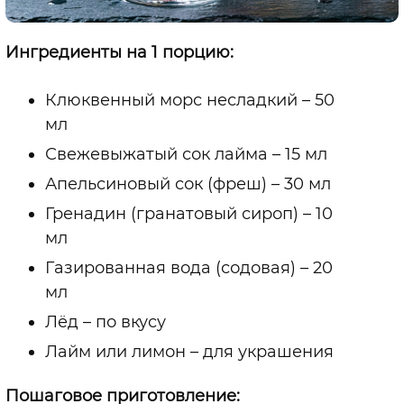
Ингредиенты на 1 порцию:
Клюквенный морс несладкий
–
50
мл
Свежевыжатый сок лайма
–
15 мл
Апельсиновый сок (фреш)
–
30 мл
Гренадин (гранатовый сироп)
–
10
мл
Газированная вода (содовая)
–
20
мл
Лёд
–
по вкусу
Лайм или лимон
–
для украшения
Пошаговое приготовление: