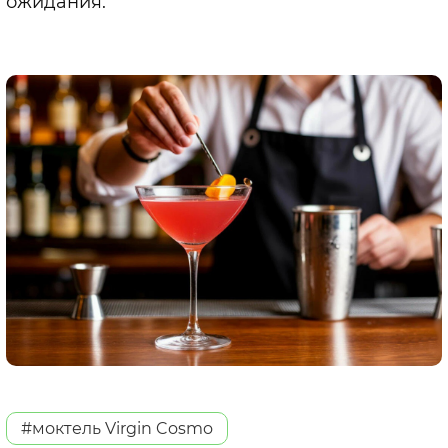
ожидания.
#моктель Virgin Cosmo