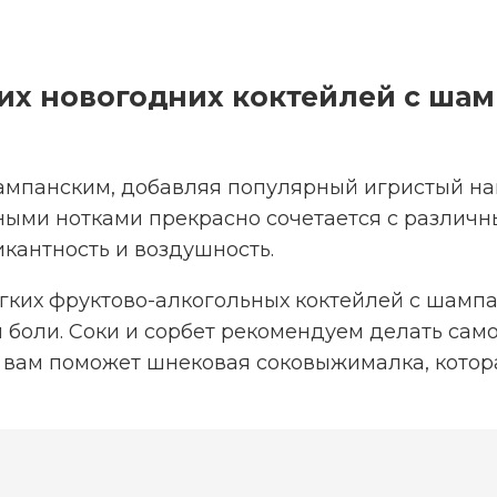
их новогодних коктейлей с ша
мпанским, добавляя популярный игристый нап
ными нотками прекрасно сочетается с различ
кантность и воздушность.
гких фруктово-алкогольных коктейлей с шампа
й боли. Соки и сорбет рекомендуем делать сам
м вам поможет шнековая соковыжималка, кото