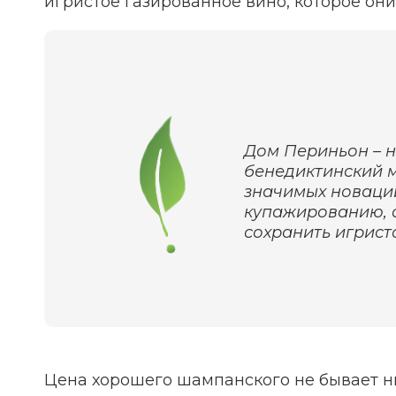
игристое газированное вино, которое он
Дом Периньон – н
бенедиктинский м
значимых новаций
купажированию, 
сохранить игрист
Цена хорошего шампанского не бывает ни