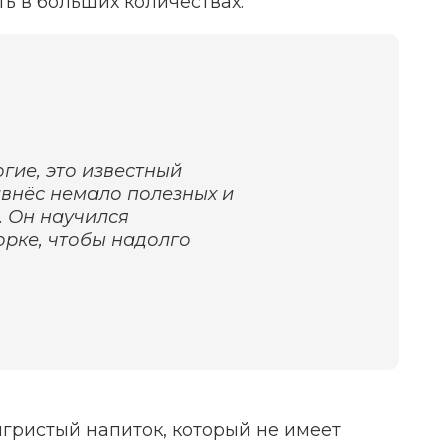
ь в больших количествах.
гие, это известный
внёс немало полезных и
. Он научился
рке, чтобы надолго
гристый напиток, который не имеет