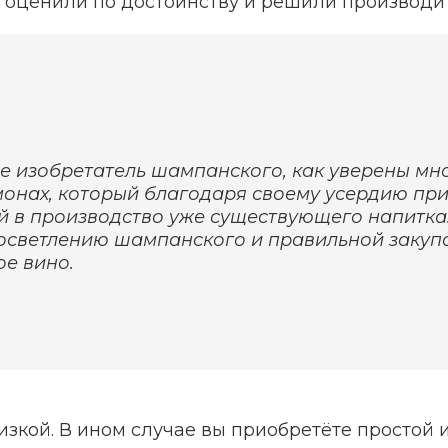
и оценили по достоинству и решили производит
е изобретатель шампанского, как уверены мно
онах, который благодаря своему усердию при
 в производство уже существующего напитка
осветлению шампанского и правильной закупо
ое вино.
зкой. В ином случае вы приобретёте простой и