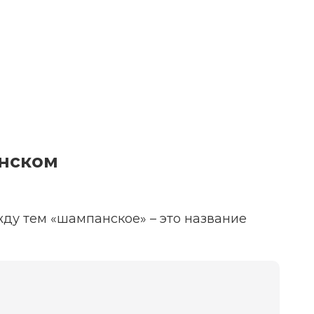
анском
ду тем «шампанское» – это название