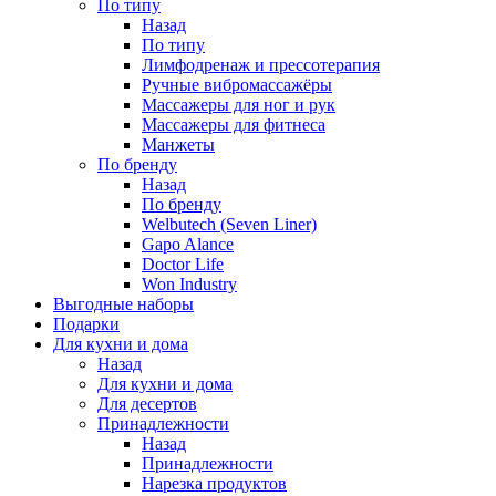
По типу
Назад
По типу
Лимфодренаж и прессотерапия
Ручные вибромассажёры
Массажеры для ног и рук
Массажеры для фитнеса
Манжеты
По бренду
Назад
По бренду
Welbutech (Seven Liner)
Gapo Alance
Doctor Life
Won Industry
Выгодные наборы
Подарки
Для кухни и дома
Назад
Для кухни и дома
Для десертов
Принадлежности
Назад
Принадлежности
Нарезка продуктов