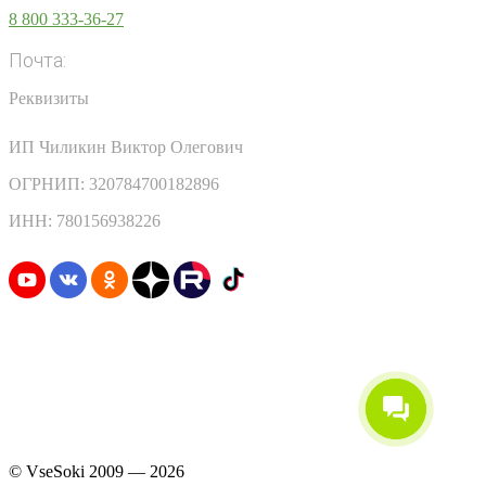
8 800 333-36-27
Почта:
info@vsesoki.com
Реквизиты
ИП Чиликин Виктор Олегович
ОГРНИП: 320784700182896
ИНН: 780156938226
Узнавайте первыми о скидках и акциях
© VseSoki 2009 — 2026