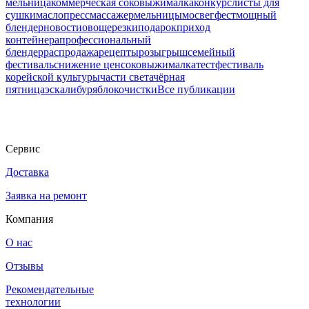
мельница
коммерческая соковыжималка
конкурс
листы для
сушки
маслопресс
массажер
мельницы
мосвегфест
мощный
блендер
новости
овощерезки
подарок
приход
контейнера
профессиональный
блендер
распродажа
рецепты
розыгрыш
семейный
фестиваль
снижение цен
соковыжималка
тест
фестиваль
корейской культуры
части света
чёрная
пятница
эскалибур
яблокочистки
Все публикации
Сервис
Доставка
Заявка на ремонт
Компания
О нас
Отзывы
Рекомендательные
технологии