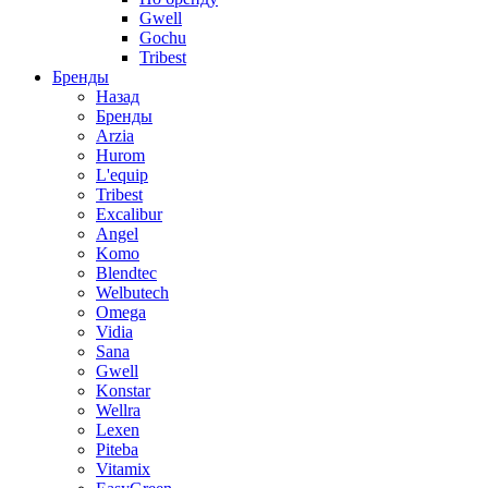
Gwell
Gochu
Tribest
Бренды
Назад
Бренды
Arzia
Hurom
L'equip
Tribest
Excalibur
Angel
Komo
Blendtec
Welbutech
Omega
Vidia
Sana
Gwell
Konstar
Wellra
Lexen
Piteba
Vitamix