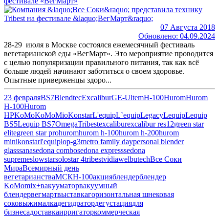
фестивале «ВегМарт»
07 Августа 2018
Обновлено: 04.09.2024
28-29 июля в Москве состоялся ежемесячный фестиваль
вегетарианской еды «ВегМарт». Это мероприятие проводится
с целью популяризации правильного питания, так как всё
больше людей начинают заботиться о своем здоровье.
Опытные приверженцы здоро...
23 февраля
BS7
Blendtec
Excalibur
GE-Ultem
H-100
Hurom
Hurom
H-100
Hurom
HP
KoMo
KoMoMio
Konstar
L'equip
L`equip
Legacy
Lequip
Lequip
BS5
Lequip BS7
Omega
Tribest
excalibur
excalibur res12
green star
elite
green star pro
hurom
hurom h-100
hurom h-200
hurom
mini
konstar
l'equip
lop-g3
metro family day
personal blender
glass
sana
sedona combo
sedona express
sedona
supreme
slowstar
solostar 4
tribest
vidia
welbutech
Все Соки
Мира
Всемирный день
вегетарианства
МСК
Н-100
акция
блендер
блендер
KoMomix+
вакууматор
вакуумный
блендер
вегмарт
выставка
горизонтальная шнековая
соковыжималка
дегидратор
дегустация
для
бизнеса
доставка
ирригатор
коммерческая