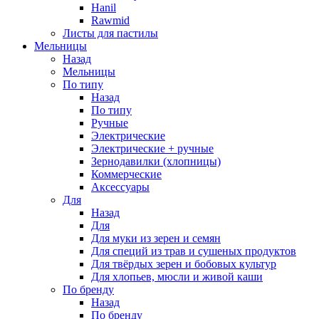
Hanil
Rawmid
Листы для пастилы
Мельницы
Назад
Мельницы
По типу
Назад
По типу
Ручные
Электрические
Электрические + ручные
Зернодавилки (хлопницы)
Коммерческие
Аксессуары
Для
Назад
Для
Для муки из зерен и семян
Для специй из трав и сушеных продуктов
Для твёрдых зерен и бобовых культур
Для хлопьев, мюсли и живой каши
По бренду
Назад
По бренду