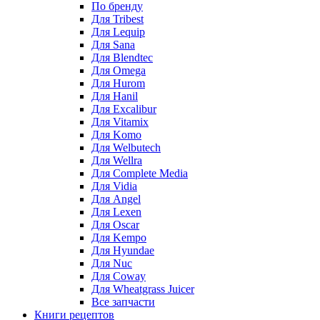
По бренду
Для Tribest
Для Lequip
Для Sana
Для Blendtec
Для Omega
Для Hurom
Для Hanil
Для Excalibur
Для Vitamix
Для Komo
Для Welbutech
Для Wellra
Для Complete Media
Для Vidia
Для Angel
Для Lexen
Для Oscar
Для Kempo
Для Hyundae
Для Nuc
Для Coway
Для Wheatgrass Juicer
Все запчасти
Книги рецептов