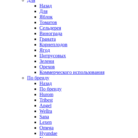
Для
Назад
Для
Яблок
Томатов
Cельдерея
Винограда
Граната
Корнеплодов
Ягод
Цитрусовых
Зелени
Орехов
Коммерческого использования
По бренду
Назад
По бренду
Hurom
Tribest
Angel
Wellra
Sana
Lexen
Omega
Hyundae