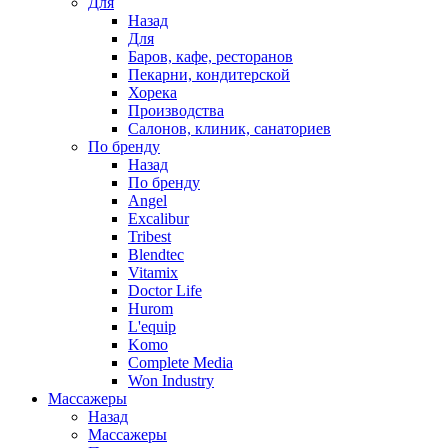
Для
Назад
Для
Баров, кафе, ресторанов
Пекарни, кондитерской
Хорека
Производства
Салонов, клиник, санаториев
По бренду
Назад
По бренду
Angel
Excalibur
Tribest
Blendtec
Vitamix
Doctor Life
Hurom
L'equip
Komo
Complete Media
Won Industry
Массажеры
Назад
Массажеры