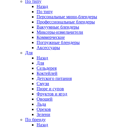
По типу
Назад
По типу
Персональные мини-блендеры
Профессиональные блендеры
Вакуумные блендеры
Миксеры-измельчители
Коммерческие
Погружные блендеры
Аксессуары
Для
Назад
Для
Сельдерея
Коктейлей
Детского питания
Смузи
Пюре и супов
Фруктов и ягод
Овощей
Льда
Орехов
Зелени
По бренду
Назад