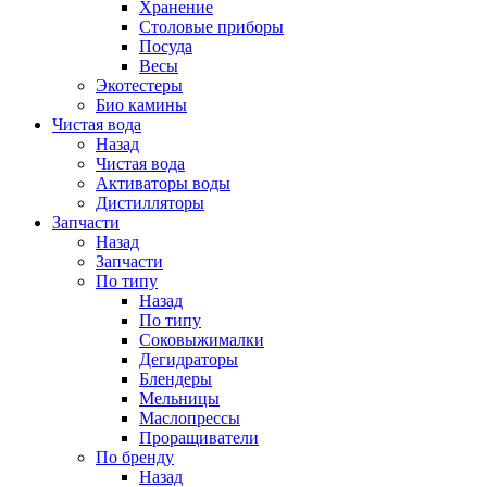
Хранение
Столовые приборы
Посуда
Весы
Экотестеры
Био камины
Чистая вода
Назад
Чистая вода
Активаторы воды
Дистилляторы
Запчасти
Назад
Запчасти
По типу
Назад
По типу
Соковыжималки
Дегидраторы
Блендеры
Мельницы
Маслопрессы
Проращиватели
По бренду
Назад