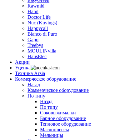
EasyGreen
Rawmid
Hanil
Doctor Life
Nuc (Kuvings)
Happycall
Bianco di Puro
Gapo
Treebys
MOULINvilla
HausElec
Акции
Уценка
Техника Arzia
Коммерческое оборудование
Назад
Коммерческое оборудование
По типу
Назад
По типу
Соковыжималки
Барное оборудование
Тепловое оборудование
Маслопрессы
Мельницы