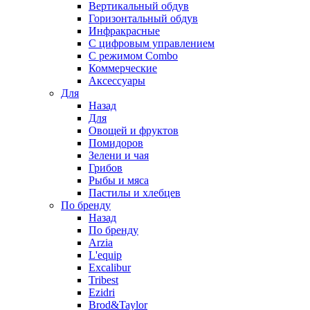
Вертикальный обдув
Горизонтальный обдув
Инфракрасные
С цифровым управлением
С режимом Combo
Коммерческие
Аксессуары
Для
Назад
Для
Овощей и фруктов
Помидоров
Зелени и чая
Грибов
Рыбы и мяса
Пастилы и хлебцев
По бренду
Назад
По бренду
Arzia
L'equip
Excalibur
Tribest
Ezidri
Brod&Taylor