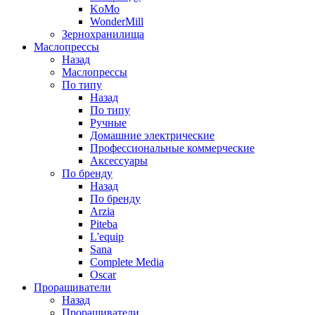
KoMo
WonderMill
Зернохранилища
Маслопрессы
Назад
Маслопрессы
По типу
Назад
По типу
Ручные
Домашние электрические
Профессиональные коммерческие
Аксессуары
По бренду
Назад
По бренду
Arzia
Piteba
L'equip
Sana
Complete Media
Oscar
Проращиватели
Назад
Проращиватели