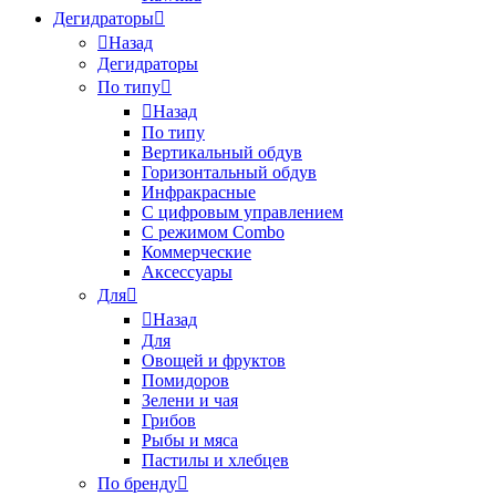
Дегидраторы
Назад
Дегидраторы
По типу
Назад
По типу
Вертикальный обдув
Горизонтальный обдув
Инфракрасные
С цифровым управлением
С режимом Combo
Коммерческие
Аксессуары
Для
Назад
Для
Овощей и фруктов
Помидоров
Зелени и чая
Грибов
Рыбы и мяса
Пастилы и хлебцев
По бренду