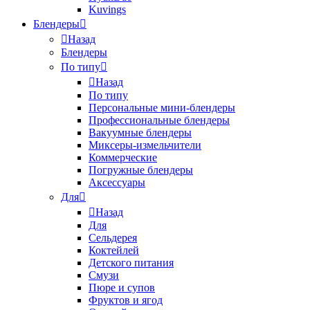
Kuvings
Блендеры
Назад
Блендеры
По типу
Назад
По типу
Персональные мини-блендеры
Профессиональные блендеры
Вакуумные блендеры
Миксеры-измельчители
Коммерческие
Погружные блендеры
Аксессуары
Для
Назад
Для
Сельдерея
Коктейлей
Детского питания
Смузи
Пюре и супов
Фруктов и ягод