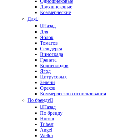
Одношнековые
Двухшнековые
Коммерческие
Для
Назад
Для
Яблок
Томатов
Cельдерея
Винограда
Граната
Корнеплодов
Ягод
Цитрусовых
Зелени
Орехов
Коммерческого использования
По бренду
Назад
По бренду
Hurom
Tribest
Angel
Wellra