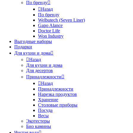
По бренду
Назад
По бренду
Welbutech (Seven Liner)
Gapo Alance
Doctor Life
Won Industry
Выгодные наборы
Подарки
Для кухни и дома
Назад
Для кухни и дома
Для десертов
Принадлежности
Назад
Принадлежности
Нарезка продуктов
Хранение
Столовые приборы
Посуда
Весы
Экотестеры
Био камины
Чистая вода