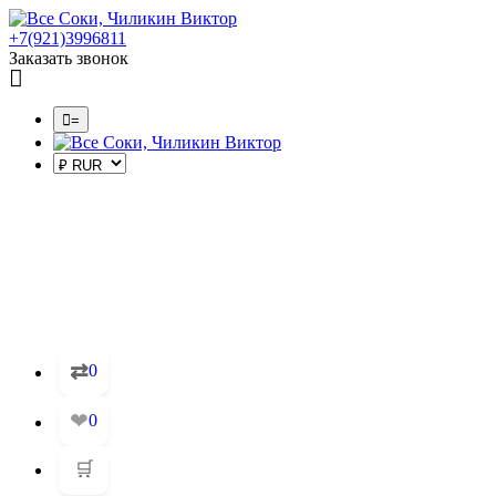
+7(921)3996811
Заказать звонок
=
⇄
0
❤
0
🛒