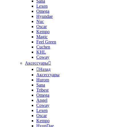
Sana
Lexen
Omega
Hyundae
Nuc
Oscar
Kempo
Magic
Feel Green
Cuchen
KHL
Coway
Аксессуары
Назад
Аксессуары
Hurom
Sana
Tribest
Omega
Angel
Coway
Lexen
Oscar
Kempo
HyunDae