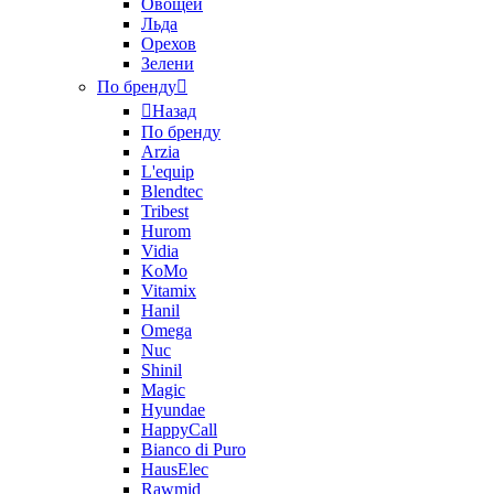
Овощей
Льда
Орехов
Зелени
По бренду
Назад
По бренду
Arzia
L'equip
Blendtec
Tribest
Hurom
Vidia
KoMo
Vitamix
Hanil
Omega
Nuc
Shinil
Magic
Hyundae
HappyCall
Bianco di Puro
HausElec
Rawmid