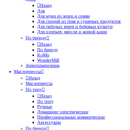
Назад
Для
Для муки из зерен и семян
Для специй из трав и сушеных продуктов
Для твёрдых зерен и бобовых культур
Для хлопьев, мюсли и живой каши
По бренду
Назад
По бренду
KoMo
WonderMill
Зернохранилища
Маслопрессы
Назад
Маслопрессы
По типу
Назад
По типу
Ручные
Домашние электрические
Профессиональные коммерческие
Аксессуары
По бренду