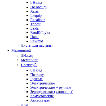
Назад
По бренду
Arzia
L'equip
Excalibur
Tribest
Ezidri
Brod&Taylor
Hanil
Rawmid
Листы для пастилы
Мельницы
Назад
Мельницы
По типу
Назад
По типу
Ручные
Электрические
Электрические + ручные
Зернодавилки (хлопницы)
Коммерческие
Аксессуары
Для