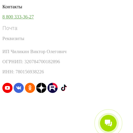
Контакты
8 800 333-36-27
Почта:
info@vsesoki.com
Реквизиты
ИП Чиликин Виктор Олегович
ОГРНИП: 320784700182896
ИНН: 780156938226
Узнавайте первыми о скидках и акциях