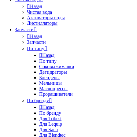
Назад
Чистая вода
Активаторы воды
Дистилляторы
Запчасти
Назад
Запчасти
По типу
Назад
По типу
Соковыжималки
Дегидраторы
Блендеры
Мельницы
Маслопрессы
Проращиватели
По бренду
Назад
По бренду
Для Tribest
Для Lequip
Для Sana
Для Blendtec