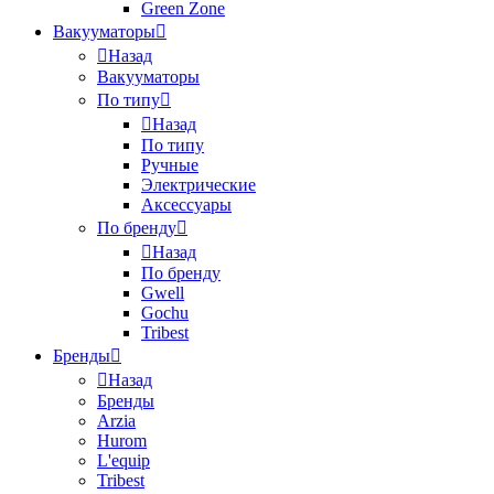
Green Zone
Вакууматоры
Назад
Вакууматоры
По типу
Назад
По типу
Ручные
Электрические
Аксессуары
По бренду
Назад
По бренду
Gwell
Gochu
Tribest
Бренды
Назад
Бренды
Arzia
Hurom
L'equip
Tribest