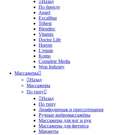
Назад
По бренду
Angel
Excalibur
Tribest
Blendtec
Vitamix
Doctor Life
Hurom
L'equip
Komo
Complete Media
Won Industry
Массажеры
Назад
Массажеры
По типу
Назад
По типу
Лимфодренаж и прессотерапия
Ручные вибромассажёры
Массажеры для ног и рук
Массажеры для фитнеса
Манжеты