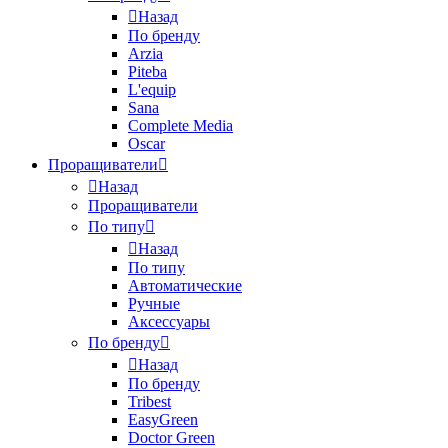
Назад
По бренду
Arzia
Piteba
L'equip
Sana
Complete Media
Oscar
Проращиватели
Назад
Проращиватели
По типу
Назад
По типу
Автоматические
Ручные
Аксессуары
По бренду
Назад
По бренду
Tribest
EasyGreen
Doctor Green