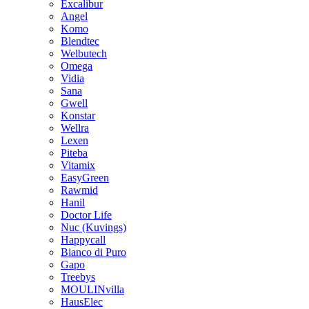
Excalibur
Angel
Komo
Blendtec
Welbutech
Omega
Vidia
Sana
Gwell
Konstar
Wellra
Lexen
Piteba
Vitamix
EasyGreen
Rawmid
Hanil
Doctor Life
Nuc (Kuvings)
Happycall
Bianco di Puro
Gapo
Treebys
MOULINvilla
HausElec