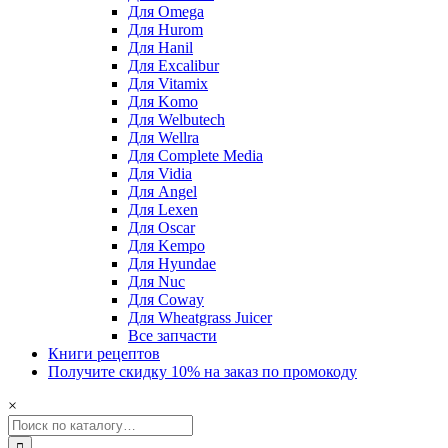
Для Omega
Для Hurom
Для Hanil
Для Excalibur
Для Vitamix
Для Komo
Для Welbutech
Для Wellra
Для Complete Media
Для Vidia
Для Angel
Для Lexen
Для Oscar
Для Kempo
Для Hyundae
Для Nuc
Для Coway
Для Wheatgrass Juicer
Все запчасти
Книги рецептов
Получите скидку 10% на заказ по промокоду
×