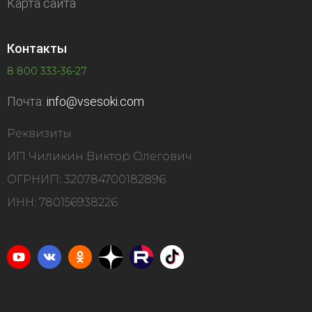
Карта сайта
Контакты
8 800 333-36-27
Почта:
info@vsesoki.com
Реквизиты
ИП Чиликин Виктор Олегович
ОГРНИП: 320784700182896
ИНН: 780156938226