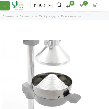
0
0
=
⇄
❤
🛒
Главная
Запчасти
По бренду
Все запчасти