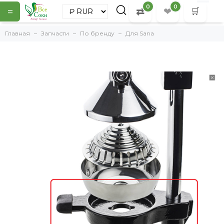
0
0
=
⇄
❤
🛒
Главная
Запчасти
По бренду
Для Sana